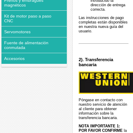
Frenos y embragues
introducido la
dirección de entrega
magnéticos
correcta.
Kit de motor paso a paso
Las instrucciones de pago
CNC
completas están disponibles
en nuestra nueva guía del
usuario.
Servomotores
Fuente de alimentación
conmutada
Accesorios
2). Transferencia
bancaria
Póngase en contacto con
nuestro servicio de atención
al cliente para obtener
información sobre la
transferencia bancaria.
NOTA IMPORTANTE 1:
POR FAVOR CONFIRME
la