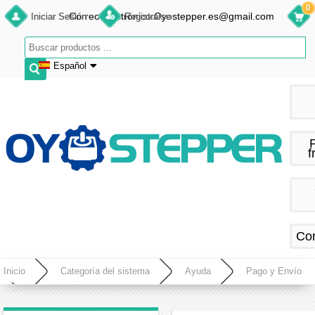
0
Correo electrónico:Oyostepper.es@gmail.com
Iniciar Sesión
Registrarse
Español
English
Deutsch
Français
f
Español
Co
Inicio
Categoría del sistema
Ayuda
Pago y Envío
Método de pago