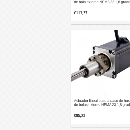
de bola externo NEMA 23 1,8 grad
1,8 Nm 4,0 A 76 mm revolución de
plomo de pila 2 mm
€113,37
Actuador lineal paso a paso de husi
de bolas externo NEMA 23 1,8 gra
1,8 Nm 4,0 A 76 mm pila de plomo
revolución 10 mm
€95,23