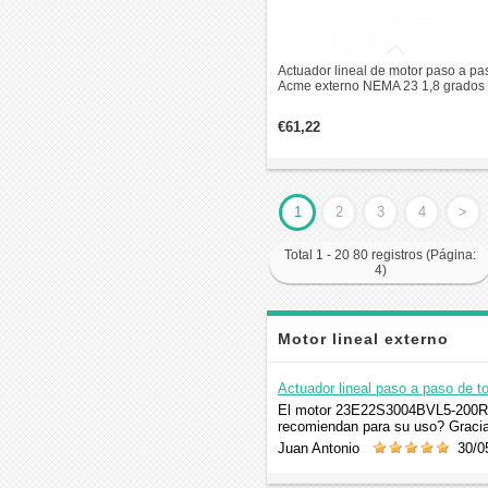
Actuador lineal de motor paso a pa
Acme externo NEMA 23 1,8 grados
Nm 4,0 A 76 mm pila de plomo
revolución 25,4 mm
€61,22
1
2
3
4
>
Total 1 - 20 80 registros (Página:
4)
Motor lineal externo
Comentario
Actuador lineal paso a paso de 
El motor 23E22S3004BVL5-200RS q
recomiendan para su uso? Graci
Juan Antonio
30/05