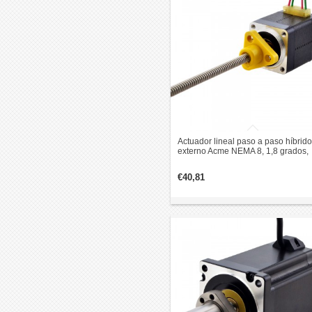
Actuador lineal paso a paso híbrido
externo Acme NEMA 8, 1,8 grados,
0,015 Nm, 0,5 A, 28,2 mm pila
revolución de plomo 1 mm
€40,81