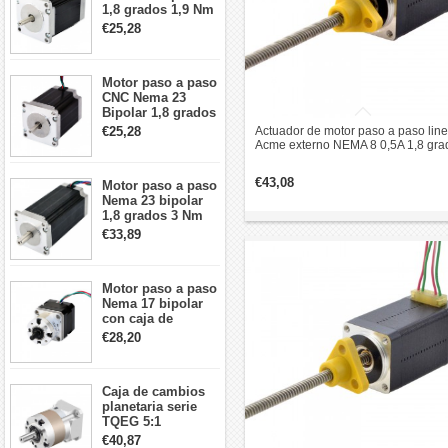
1,8 grados 1,9 Nm
2,8 A 3,2 V
€25,28
57x57x76mm 4
cables
Motor paso a paso
CNC Nema 23
Bipolar 1,8 grados
1,9 Nm 3A 3,36 V
€25,28
Actuador de motor paso a paso line
57x57x76mm 4
Acme externo NEMA 8 0,5A 1,8 gra
cables
0,02Nm 38,2mm pila revolución de
plomo 4mm
€43,08
Motor paso a paso
Nema 23 bipolar
1,8 grados 3 Nm
4,2A 57x57x114mm
€33,89
motor paso a paso
CNC de 4 cables
Motor paso a paso
Nema 17 bipolar
con caja de
cambios planetaria
€28,20
5:1 longitud 33mm
26Ncm 12V para
impresora 3D
Caja de cambios
Robot CNC DIY
planetaria serie
TQEG 5:1
contragolpe 15
€40,87