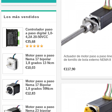
Los más vendidos
Controlador paso
a paso digital 1,0-
4,2A 20-50VCC
para motor paso a
€35,68
paso Nema 17, 23,
24
Motor paso a paso
Actuador de motor paso a paso line
Nema 17 bipolar
de tornillo de bola externo NEMA 8
1,8 grados 13 Ncm
0,5A 1,8 grados 0,02Nm 38,2mm pi
1A 3,5 V
revolución de plomo 1mm
€10,03
€117,90
42x42x20mm 4
cables
Motor paso a paso
Nema 17 Bipolar
1,8 grados 59Ncm
2A 42x48mm 4
€12,83
cables compatible
con impresora
3D/CNC
Motor paso a paso
Nema 23 bipolar