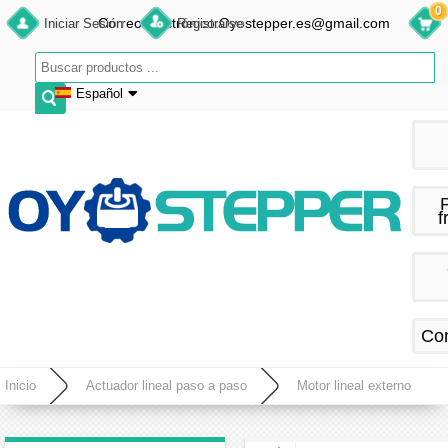
0
Correo electrónico:Oyostepper.es@gmail.com
Iniciar Sesión
Registrarse
Español
English
Deutsch
Français
f
Español
Co
Inicio
Actuador lineal paso a paso
Motor lineal externo