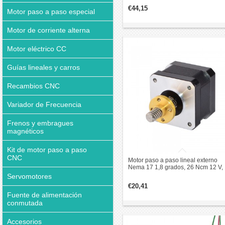
plomo 150mm
€44,15
Motor paso a paso especial
Motor de corriente alterna
Motor eléctrico CC
Guías lineales y carros
Recambios CNC
Variador de Frecuencia
Frenos y embragues
magnéticos
Kit de motor paso a paso
CNC
Motor paso a paso lineal externo
Nema 17 1,8 grados, 26 Ncm 12 V,
0,4A tornillo de avance 32 mm
Servomotores
avance/revolución: 8 mm
€20,41
Fuente de alimentación
conmutada
Accesorios