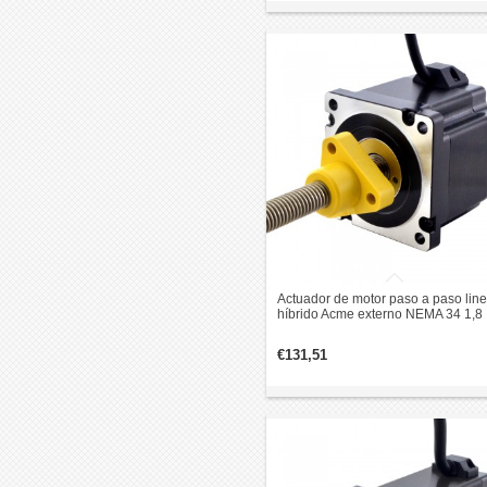
Actuador de motor paso a paso line
híbrido Acme externo NEMA 34 1,8
grados 4,5 Nm 5,5 A 75 mm pila de
plomo revolución 2,54 mm
€131,51