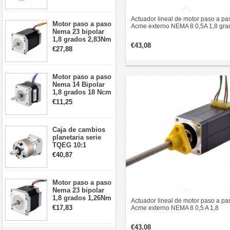
arcmin para motor
paso a paso Nema
17
Actuador lineal de motor paso a pa
Motor paso a paso
Acme externo NEMA 8 0,5A 1,8 gra
Nema 23 bipolar
0,02Nm 38,2mm pila revolución de
1,8 grados 2,83Nm
plomo 2mm
€43,08
4A 2,26 V
€27,88
57x57x84mm 8
cables
Motor paso a paso
Nema 14 Bipolar
1,8 grados 18 Ncm
0,8 A 5,74 V 35 x
€11,25
35 x 34 mm 4
cables
Caja de cambios
planetaria serie
TQEG 10:1
contragolpe 15
€40,87
arcmin para motor
paso a paso Nema
17
Motor paso a paso
Nema 23 bipolar
1,8 grados 1,26Nm
Actuador lineal de motor paso a pa
2,8A 2,5V
€17,83
Acme externo NEMA 8 0,5 A 1,8
57x57x56mm 4
grados 0,02 Nm 38,2 mm revolució
cables
de cable de pila 1 mm
€43,08