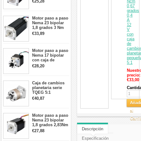
€25,28
Ncm
57x57x76mm 4
0,67
cables
grados
0,4
Motor paso a paso
A
Nema 23 bipolar
12
1,8 grados 3 Nm
V
4,2A 57x57x114mm
€33,89
con
motor paso a paso
caja
CNC de 4 cables
de
cambio
Motor paso a paso
planetar
Nema 17 bipolar
pequeñ
con caja de
5:1
cambios planetaria
€28,20
5:1 longitud 33mm
Nuestr
26Ncm 12V para
precio:
impresora 3D
€33,00
Caja de cambios
Robot CNC DIY
planetaria serie
Cantid
TQEG 5:1
contragolpe 15
€40,87
arcmin para motor
Añadi
paso a paso Nema
al
17
Motor paso a paso
Carri
Nema 23 bipolar
1,8 grados 2,83Nm
Descripción
4A 2,26 V
€27,88
57x57x84mm 8
Especificación
cables