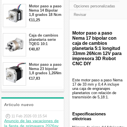
Motor paso a paso
Opciones personalizadas
Nema 14 Bipolar
1,8 grados 18 Ncm
Revisar
0,8 A 5,74 V 35 x
€11,25
35 x 34 mm 4
cables
Motor paso a paso
Caja de cambios
Nema 17 bipolar con
planetaria serie
caja de cambios
TQEG 10:1
contragolpe 15
planetaria 5:1 longitud
€40,87
arcmin para motor
33mm 26Ncm 12V para
paso a paso Nema
impresora 3D Robot
17
CNC DIY
Motor paso a paso
Nema 23 bipolar
1,8 grados 1,26Nm
2,8A 2,5V
€17,83
Este motor paso a paso Nema
57x57x56mm 4
17 de 33 mm y 0,4 A incluye
cables
una caja de engranajes
planetarios con relación de
transmisión de 5,18:1.
Articulo nuevo
Especificaciones
11 Feb 2026 03:15:54
eléctricas
Anuncio de las vacaciones de
la fiesta de primavera 2026sv