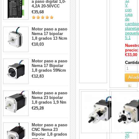
12
a paso digital 1,0-
V
4,2A 20-50VCC
con
para motor paso a
€35,68
caja
paso Nema 17, 23,
de
24
cambio
planetar
Motor paso a paso
pequeñ
Nema 17 bipolar
5:1
1,8 grados 13 Ncm
1A 3,5 V
€10,03
Nuestr
42x42x20mm 4
precio:
cables
€33,00
Motor paso a paso
Cantid
Nema 17 Bipolar
1,8 grados 59Ncm
2A 42x48mm 4
€12,83
Añadi
cables compatible
con impresora
al
3D/CNC
Motor paso a paso
Carri
bipolar
Nema 23 bipolar
paso
1,8 grados 1,9 Nm
a
2,8 A 3,2 V
paso
€25,28
57x57x76mm 4
Nema
cables
17
longitud
Motor paso a paso
33
CNC Nema 23
mm
Bipolar 1,8 grados
26
1,9 Nm 3A 3,36 V