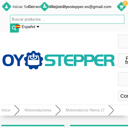
0
Correo electrónico:Oyostepper.es@gmail.com
Iniciar Sesión
Registrarse
Español
English
Deutsch
Français
f
Español
Co
Inicio
Motorreductores
Motorreductor Nema 17
Motor paso a paso Nema 17 bipolar con caja de cambios planetaria 5:1 longitud 33mm