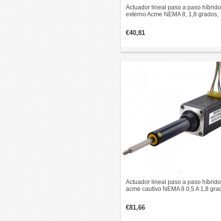
Actuador lineal paso a paso híbrido
externo Acme NEMA 8, 1,8 grados,
0,015 Nm, 0,5 A, 28,2 mm pila
revolución de plomo 1 mm
€40,81
Actuador lineal paso a paso híbrido
acme cautivo NEMA 8 0,5 A 1,8 gra
0,02 Nm 38,2 mm pila de plomo
revolución 2 mm Recorrido 38,2 m
€81,66