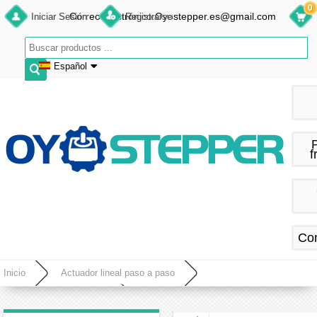
0
Correo electrónico:Oyostepper.es@gmail.com
Iniciar Sesión
Registrarse
Español
English
Deutsch
Français
f
Español
Co
Inicio
Actuador lineal paso a paso
Tamaño del actuador lineal
Actuador lineal Nema 8