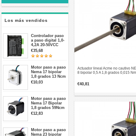
Los más vendidos
Controlador paso
a paso digital 1,0-
4,2A 20-50VCC
para motor paso a
€35,68
paso Nema 17, 23,
24
Motor paso a paso
Actuador lineal Acme no cautivo 
Nema 17 bipolar
8 bipolar 0,5 A 1,8 grados 0,015 N
1,8 grados 13 Ncm
28,2 mm pila plomo revolución 2 
1A 3,5 V
€10,03
€40,81
42x42x20mm 4
cables
Motor paso a paso
Nema 17 Bipolar
1,8 grados 59Ncm
2A 42x48mm 4
€12,83
cables compatible
con impresora
3D/CNC
Motor paso a paso
Nema 23 bipolar