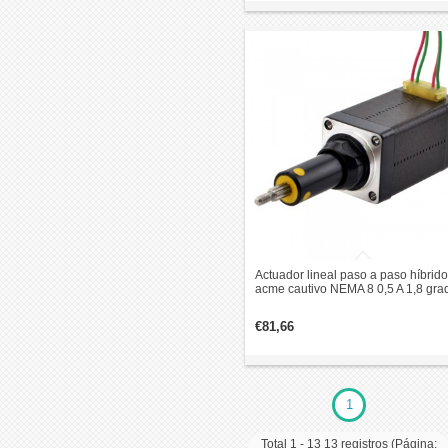
Actuador lineal paso a paso híbrido
acme cautivo NEMA 8 0,5 A 1,8 gra
0,02 Nm 38,2 mm pila de plomo
revolución 2 mm Recorrido 19,5 m
€81,66
1
Total 1 - 13 13 registros (Página: