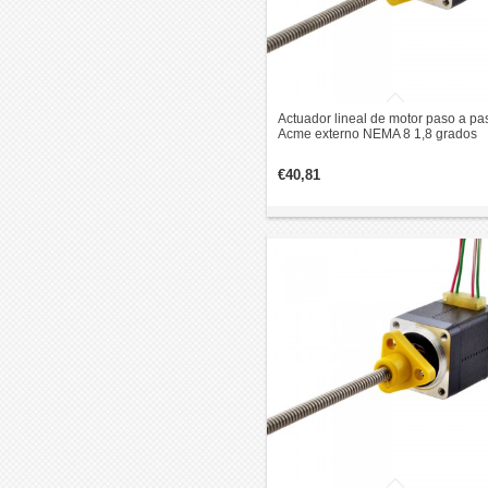
Actuador lineal de motor paso a pa
Acme externo NEMA 8 1,8 grados
0,015 Nm 0,5 A 28,2 mm revolución
plomo de pila 2 mm
€40,81