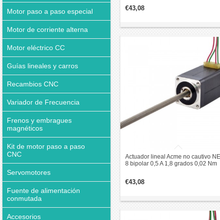
mm
€43,08
Motor paso a paso especial
Motor de corriente alterna
Motor eléctrico CC
Guías lineales y carros
Recambios CNC
Variador de Frecuencia
Frenos y embragues
magnéticos
Kit de motor paso a paso
CNC
Actuador lineal Acme no cautivo 
8 bipolar 0,5 A 1,8 grados 0,02 Nm
38,2 mm revolución de plomo apil
Servomotores
1 mm
€43,08
Fuente de alimentación
conmutada
Accesorios