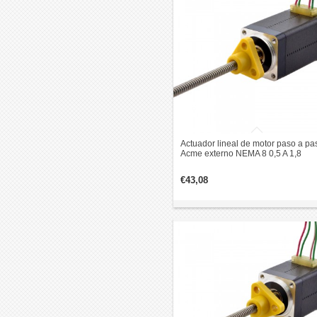
Actuador lineal de motor paso a pa
Acme externo NEMA 8 0,5 A 1,8
grados 0,02 Nm 38,2 mm revolució
de cable de pila 1 mm
€43,08