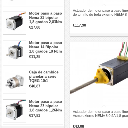
arcmin para motor
paso a paso Nema
17
Actuador de motor paso a paso line
Motor paso a paso
de tornillo de bola externo NEMA 8
Nema 23 bipolar
0,5A 1,8 grados 0,02Nm 38,2mm pi
1,8 grados 2,83Nm
revolución de plomo 1mm
€117,90
4A 2,26 V
€27,88
57x57x84mm 8
cables
Motor paso a paso
Nema 14 Bipolar
1,8 grados 18 Ncm
0,8 A 5,74 V 35 x
€11,25
35 x 34 mm 4
cables
Caja de cambios
planetaria serie
TQEG 10:1
contragolpe 15
€40,87
arcmin para motor
paso a paso Nema
17
Motor paso a paso
Nema 23 bipolar
1,8 grados 1,26Nm
Actuador de motor paso a paso line
2,8A 2,5V
€17,83
Acme externo NEMA 8 0,5A 1,8 gra
57x57x56mm 4
0,02Nm 38,2mm pila revolución de
cables
plomo 4mm
€43,08