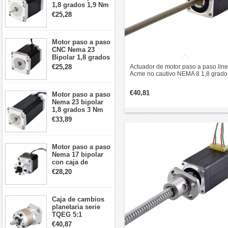
1,8 grados 1,9 Nm
2,8 A 3,2 V
€25,28
57x57x76mm 4
cables
Motor paso a paso
CNC Nema 23
Bipolar 1,8 grados
1,9 Nm 3A 3,36 V
€25,28
Actuador de motor paso a paso line
57x57x76mm 4
Acme no cautivo NEMA 8 1,8 grado
cables
0,5 A 0,015 Nm 28,2 mm pila de pl
revolución 1 mm
€40,81
Motor paso a paso
Nema 23 bipolar
1,8 grados 3 Nm
4,2A 57x57x114mm
€33,89
motor paso a paso
CNC de 4 cables
Motor paso a paso
Nema 17 bipolar
con caja de
cambios planetaria
€28,20
5:1 longitud 33mm
26Ncm 12V para
impresora 3D
Caja de cambios
Robot CNC DIY
planetaria serie
TQEG 5:1
contragolpe 15
€40,87