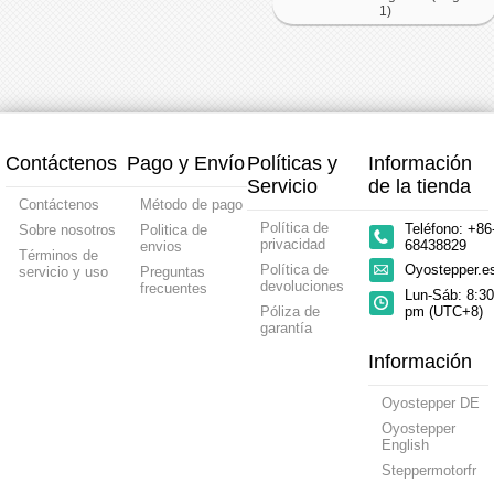
1)
Contáctenos
Pago y Envío
Políticas y
Información
Servicio
de la tienda
Contáctenos
Método de pago
Política de
Teléfono: +86
Sobre nosotros
Politica de
privacidad
68438829
envios
Términos de
Política de
Oyostepper.
servicio y uso
Preguntas
devoluciones
frecuentes
Lun-Sáb: 8:30
Póliza de
pm (UTC+8)
garantía
Información
Oyostepper DE
Oyostepper
English
Steppermotorfr