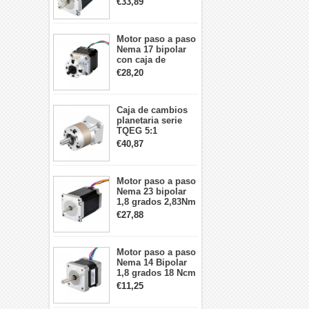
€33,89
motor paso a paso
CNC de 4 cables
Motor paso a paso
Nema 17 bipolar
con caja de
cambios planetaria
€28,20
5:1 longitud 33mm
26Ncm 12V para
impresora 3D
Caja de cambios
Robot CNC DIY
planetaria serie
TQEG 5:1
contragolpe 15
€40,87
arcmin para motor
paso a paso Nema
17
Motor paso a paso
Nema 23 bipolar
1,8 grados 2,83Nm
4A 2,26 V
€27,88
57x57x84mm 8
cables
Motor paso a paso
Nema 14 Bipolar
1,8 grados 18 Ncm
0,8 A 5,74 V 35 x
€11,25
35 x 34 mm 4
cables