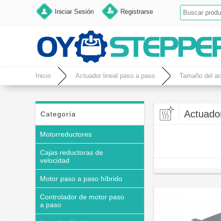
Iniciar Sesión
Registrarse
Inicio
Actuador lineal paso a paso
Tamaño del act
Actuado
Categoría
Motorreductores
Cajas reductoras de
velocidad
Motor paso a paso híbrido
Controlador de motor paso
a paso