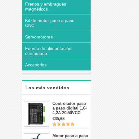
Frenos y embragues
magnéticos
Kit de motor paso a paso
CNC
Servomotores
Fuente de alimentación
conmutada
Accesorios
Los más vendidos
Controlador paso
a paso digital 1,0-
4,2A 20-50VCC
para motor paso a
€35,68
paso Nema 17, 23,
24
Motor paso a paso