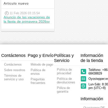
Articulo nuevo
11 Feb 2026 03:15:54
Anuncio de las vacaciones de
la fiesta de primavera 2026sv
Contáctenos
Pago y Envío
Políticas y
Información
Servicio
de la tienda
Contáctenos
Método de pago
Política de
Teléfono: +86
Sobre nosotros
Politica de
privacidad
68438829
envios
Términos de
Política de
Oyostepper.
servicio y uso
Preguntas
devoluciones
frecuentes
Lun-Sáb: 8:30
Póliza de
pm (UTC+8)
garantía
Información
Oyostepper DE