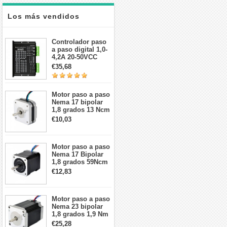
Los más vendidos
Controlador paso
a paso digital 1,0-
4,2A 20-50VCC
para motor paso a
€35,68
paso Nema 17, 23,
24
Motor paso a paso
Nema 17 bipolar
1,8 grados 13 Ncm
1A 3,5 V
€10,03
42x42x20mm 4
cables
Motor paso a paso
Nema 17 Bipolar
1,8 grados 59Ncm
2A 42x48mm 4
€12,83
cables compatible
con impresora
3D/CNC
Motor paso a paso
Nema 23 bipolar
1,8 grados 1,9 Nm
2,8 A 3,2 V
€25,28