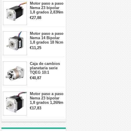
Motor paso a paso
Nema 23 bipolar
1,8 grados 2,83Nm
4A 2,26 V
€27,88
57x57x84mm 8
cables
Motor paso a paso
Nema 14 Bipolar
1,8 grados 18 Ncm
0,8 A 5,74 V 35 x
€11,25
35 x 34 mm 4
cables
Caja de cambios
planetaria serie
TQEG 10:1
contragolpe 15
€40,87
arcmin para motor
paso a paso Nema
17
Motor paso a paso
Nema 23 bipolar
1,8 grados 1,26Nm
2,8A 2,5V
€17,83
57x57x56mm 4
cables