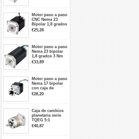
57x57x76mm 4
cables
Motor paso a paso
CNC Nema 23
Bipolar 1,8 grados
1,9 Nm 3A 3,36 V
€25,28
57x57x76mm 4
cables
Motor paso a paso
Nema 23 bipolar
1,8 grados 3 Nm
4,2A 57x57x114mm
€33,89
motor paso a paso
CNC de 4 cables
Motor paso a paso
Nema 17 bipolar
con caja de
cambios planetaria
€28,20
5:1 longitud 33mm
26Ncm 12V para
impresora 3D
Caja de cambios
Robot CNC DIY
planetaria serie
TQEG 5:1
contragolpe 15
€40,87
arcmin para motor
paso a paso Nema
17