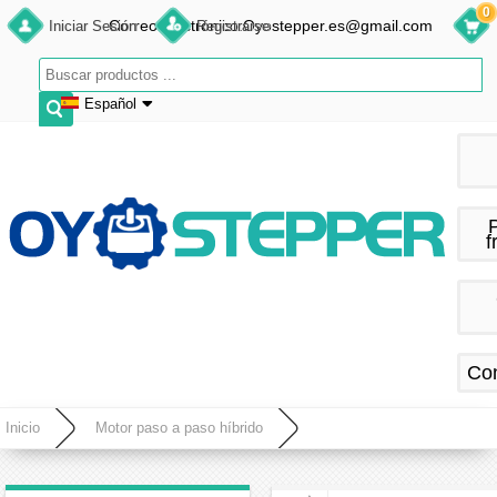
0
Correo electrónico:Oyostepper.es@gmail.com
Iniciar Sesión
Registrarse
Español
English
Deutsch
Français
f
Español
Co
Inicio
Motor paso a paso híbrido
Motor paso a paso NEMA 18