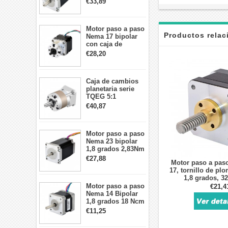
€33,89
motor paso a paso
CNC de 4 cables
Motor paso a paso
Productos rela
Nema 17 bipolar
con caja de
cambios planetaria
€28,20
5:1 longitud 33mm
26Ncm 12V para
impresora 3D
Caja de cambios
Robot CNC DIY
planetaria serie
TQEG 5:1
contragolpe 15
€40,87
arcmin para motor
paso a paso Nema
17
Motor paso a paso
Nema 23 bipolar
1,8 grados 2,83Nm
4A 2,26 V
€27,88
Motor paso a pas
57x57x84mm 8
17, tornillo de pl
cables
1,8 grados, 
impresora 
Motor paso a paso
€21,4
Nema 14 Bipolar
1,8 grados 18 Ncm
0,8 A 5,74 V 35 x
€11,25
35 x 34 mm 4
cables