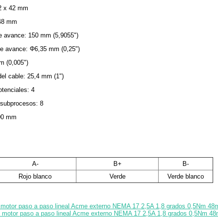
2 x 42 mm
 48 mm
 de avance: 150 mm (5,9055")
 de avance: Φ6,35 mm (0,25")
m (0,005")
del cable: 25,4 mm (1")
tenciales: 4
 subprocesos: 8
500 mm
A-
B+
B-
Rojo blanco
Verde
Verde blanco
e motor paso a paso lineal Acme externo NEMA 17 2,5A 1,8 grados 0,5Nm 48
 motor paso a paso lineal Acme externo NEMA 17 2,5A 1,8 grados 0,5Nm 48