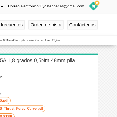
0
Correo electrónico:Oyostepper.es@gmail.com
h
ch
 frecuentes
Orden de pista
Contáctenos
is
ol
dos 0,5Nm 48mm pila revolución de plomo 25,4mm
,5A 1,8 grados 0,5Nm 48mm pila
RS
:
S.pdf
S_Thrust_Force_Curve.pdf
RS.STEP