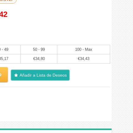
42
 - 49
50 - 99
100 - Max
35,17
€34,80
€34,43
o
Añadir a Lista de Deseos