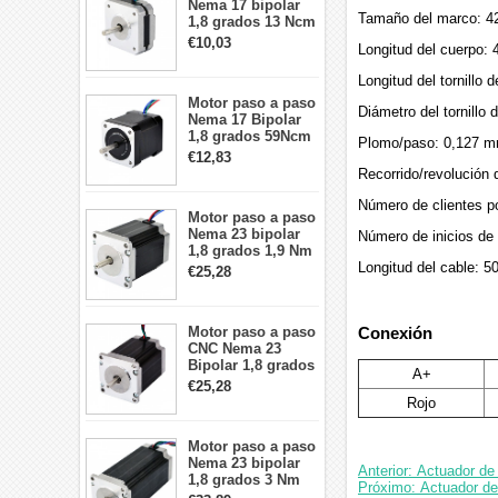
Nema 17 bipolar
Tamaño del marco: 4
1,8 grados 13 Ncm
1A 3,5 V
€10,03
Longitud del cuerpo:
42x42x20mm 4
cables
Longitud del tornillo
Motor paso a paso
Diámetro del tornillo
Nema 17 Bipolar
1,8 grados 59Ncm
Plomo/paso: 0,127 m
2A 42x48mm 4
€12,83
cables compatible
Recorrido/revolución 
con impresora
3D/CNC
Número de clientes po
Motor paso a paso
Nema 23 bipolar
Número de inicios de
1,8 grados 1,9 Nm
Longitud del cable: 
2,8 A 3,2 V
€25,28
57x57x76mm 4
cables
Motor paso a paso
Conexión
CNC Nema 23
Bipolar 1,8 grados
A+
1,9 Nm 3A 3,36 V
€25,28
57x57x76mm 4
Rojo
cables
Motor paso a paso
Nema 23 bipolar
Anterior: Actuador d
1,8 grados 3 Nm
Próximo: Actuador de
4,2A 57x57x114mm