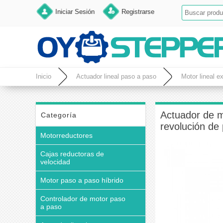
Iniciar Sesión
Registrarse
Inicio
Actuador lineal paso a paso
Motor lineal e
Actuador de m
Categoría
revolución d
Motorreductores
Cajas reductoras de
velocidad
Motor paso a paso híbrido
Controlador de motor paso
a paso