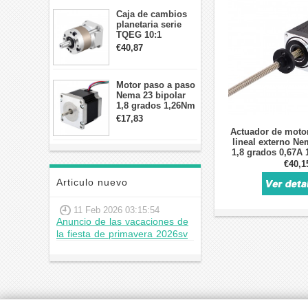
Caja de cambios
planetaria serie
TQEG 10:1
contragolpe 15
€40,87
arcmin para motor
paso a paso Nema
17
Motor paso a paso
Nema 23 bipolar
1,8 grados 1,26Nm
2,8A 2,5V
€17,83
57x57x56mm 4
Actuador de moto
cables
lineal externo Ne
1,8 grados 0,67A
Tornillo de av
€40,1
Articulo nuevo
11 Feb 2026 03:15:54
Anuncio de las vacaciones de
la fiesta de primavera 2026sv