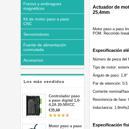
Frenos y embragues
Actuador de mot
magnéticos
25,4mm
Kit de motor paso a paso
CNC
Motor paso a paso li
POM. Recorrido linea
Servomotores
Fuente de alimentación
conmutada
Especificación elé
Número de pieza del
Accesorios
Tipo de motor: exter
Ángulo de paso: 1,8°
Los más vendidos
Par de retención: 0,5
Corriente nominal/fas
Controlador paso
Resistencia de fase:
a paso digital 1,0-
4,2A 20-50VCC
Inductancia: 1,8mH
para motor paso a
€35,68
paso Nema 17, 23,
24
Especificación fís
Motor paso a paso