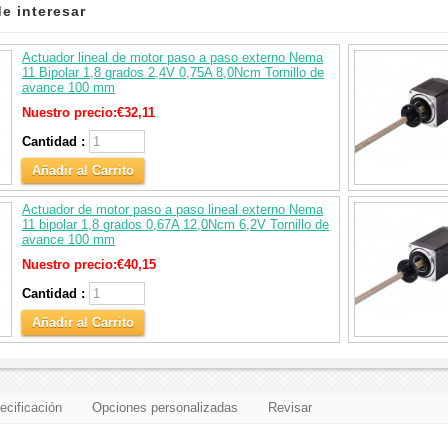
e interesar
Actuador lineal de motor paso a paso externo Nema
11 Bipolar 1,8 grados 2,4V 0,75A 8,0Ncm Tornillo de
avance 100 mm
Nuestro precio:
€32,11
Cantidad :
Añadir al Carrito
Actuador de motor paso a paso lineal externo Nema
11 bipolar 1,8 grados 0,67A 12,0Ncm 6,2V Tornillo de
avance 100 mm
Nuestro precio:
€40,15
Cantidad :
Añadir al Carrito
ecificación
Opciones personalizadas
Revisar