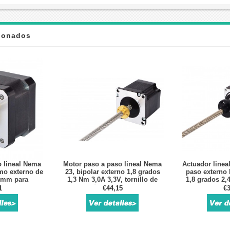
cionados
o lineal Nema
Motor paso a paso lineal Nema
Actuador linea
omo externo de
23, bipolar externo 1,8 grados
paso externo 
32mm para
1,3 Nm 3,0A 3,3V, tornillo de
1,8 grados 2,
3D DIY
revolución de plomo 150mm
Tornillo de
1
€44,15
€3