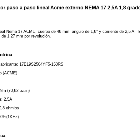
or paso a paso lineal Acme externo NEMA 17 2,5A 1,8 grad
neal Nema 17 ACME, cuerpo de 48 mm, ángulo de 1,8° y corriente de 2,5 A. 
l de 1,27 mm por revolución.
ctrica
 fabricante: 17E19S2504YF5-150RS
no (ACME)
 Nm (70,82 oz.in)
e: 2,5A
 0,8 ohmios
±20%(1KHz)
ica