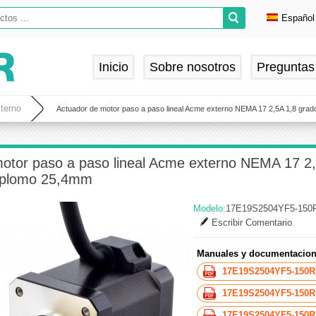
Español
Englis
Deuts
Inicio
Sobre nosotros
Preguntas
França
Españ
xterno
Actuador de motor paso a paso lineal Acme externo NEMA 17 2,5A 1,8 gra
otor paso a paso lineal Acme externo NEMA 17 2
e plomo 25,4mm
Modelo:
17E19S2504YF5-150
Escribir Comentario
Manuales y documentacion
17E19S2504YF5-150R
17E19S2504YF5-150R
17E19S2504YF5-150