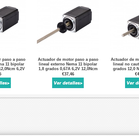
r paso a paso
Actuador de motor paso a paso
Actuador de m
ma 11 bipolar
lineal externo Nema 11 bipolar
lineal no cau
 12,0Ncm 6,2V
1,8 grados 0,67A 6,2V 12,0Ncm
grados 12,0 N
ance 100 mm
Tornillo de plomo 100mm
Tornillo de
5
€37,46
€4