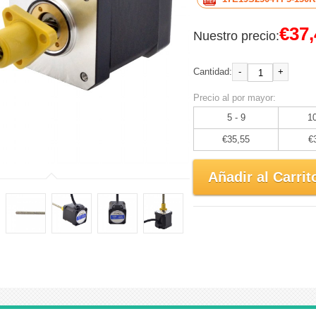
€37,
Nuestro precio:
-
+
Cantidad:
Precio al por mayor:
5 - 9
10
€35,55
€
Añadir al Carrit