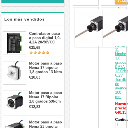
Añadi
al
Actuad
Carri
de
Los más vendidos
motor
paso
a
paso
Controlador paso
lineal
a paso digital 1,0-
externo
4,2A 20-50VCC
Nema
para motor paso a
€35,68
11
paso Nema 17, 23,
bipolar
24
1,8
grados
Motor paso a paso
0,67A
Nema 17 bipolar
12,0Nc
1,8 grados 13 Ncm
6,2V
1A 3,5 V
€10,03
Tornillo
42x42x20mm 4
de
cables
avance
100
Motor paso a paso
mm
Nema 17 Bipolar
1,8 grados 59Ncm
Nuestr
2A 42x48mm 4
€12,83
precio:
cables compatible
€40,15
con impresora
3D/CNC
Cantid
Motor paso a paso
Nema 23 bipolar