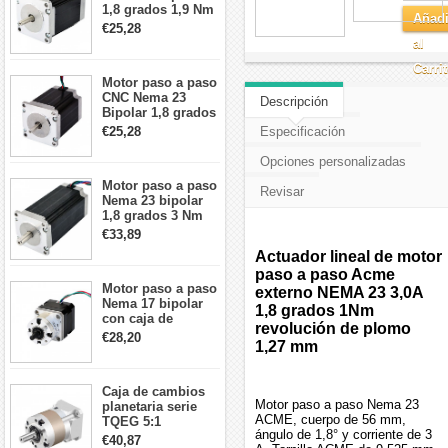
1,8 grados 1,9 Nm
Añadi
2,8 A 3,2 V
€25,28
57x57x76mm 4
al
cables
Carri
Motor paso a paso
CNC Nema 23
Descripción
Bipolar 1,8 grados
1,9 Nm 3A 3,36 V
€25,28
Especificación
57x57x76mm 4
cables
Opciones personalizadas
Motor paso a paso
Revisar
Nema 23 bipolar
1,8 grados 3 Nm
4,2A 57x57x114mm
€33,89
motor paso a paso
Actuador lineal de motor
CNC de 4 cables
paso a paso Acme
Motor paso a paso
externo NEMA 23 3,0A
Nema 17 bipolar
1,8 grados 1Nm
con caja de
revolución de plomo
cambios planetaria
€28,20
1,27 mm
5:1 longitud 33mm
26Ncm 12V para
impresora 3D
Caja de cambios
Robot CNC DIY
Motor paso a paso Nema 23
planetaria serie
ACME, cuerpo de 56 mm,
TQEG 5:1
ángulo de 1,8° y corriente de 3
contragolpe 15
€40,87