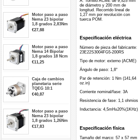
A. Tornillo ACME de 9,525 mm
arcmin para motor
de diámetro y 200 mm de
paso a paso Nema
longitud. Recorrido lineal de
17
Motor paso a paso
1,27 mm por revolución con
Nema 23 bipolar
tuerca POM.
1,8 grados 2,83Nm
4A 2,26 V
€27,88
57x57x84mm 8
Especificación eléctrica
cables
Motor paso a paso
Número de pieza del fabricante:
Nema 14 Bipolar
23E22S3004FG5-200RS
1,8 grados 18 Ncm
0,8 A 5,74 V 35 x
Tipo de motor: externo (ACME)
€11,25
35 x 34 mm 4
Ángulo de paso: 1,8°
cables
Par de retención: 1 Nm (141,64
Caja de cambios
oz.in)
planetaria serie
TQEG 10:1
Corriente nominal/fase: 3A
contragolpe 15
€40,87
arcmin para motor
Resistencia de fase: 1,1 ohmios
paso a paso Nema
17
Inductancia: 4,5mH±20%(1KHz)
Motor paso a paso
Nema 23 bipolar
1,8 grados 1,26Nm
2,8A 2,5V
€17,83
Especificación física
57x57x56mm 4
cables
Tamaño del marco: 57 x 57 mm