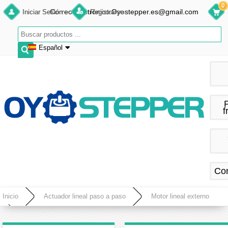
0
Correo electrónico:Oyostepper.es@gmail.com
Iniciar Sesión
Registrarse
Español
English
Deutsch
Français
f
Español
Co
Inicio
Actuador lineal paso a paso
Motor lineal externo
Actuador lineal de motor paso a paso Acme externo NEMA 23 3,0A 1,8 grados