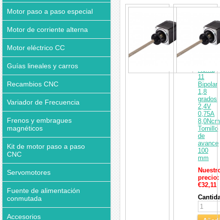
interesar
Actuad
Motor paso a paso especial
lineal
de
Motor de corriente alterna
motor
paso
Motor eléctrico CC
a
paso
externo
Guías lineales y carros
Nema
11
Recambios CNC
Bipolar
1,8
grados
Variador de Frecuencia
2,4V
0,75A
Frenos y embragues
8,0Ncm
magnéticos
Tornillo
de
avance
Kit de motor paso a paso
100
CNC
mm
Nuestr
Servomotores
precio:
€32,11
Fuente de alimentación
Cantid
conmutada
Accesorios