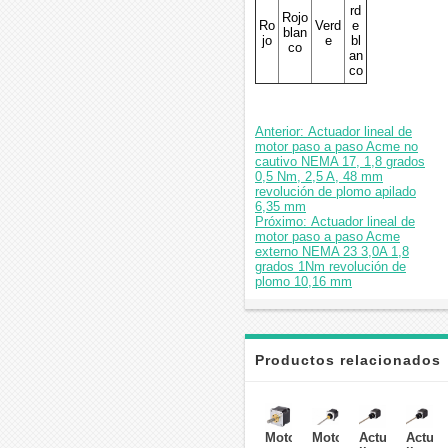
rd
Rojo
Ro
Verd
e
blan
jo
e
bl
co
an
co
Anterior: Actuador lineal de
motor paso a paso Acme no
cautivo NEMA 17, 1,8 grados
0,5 Nm, 2,5 A, 48 mm
revolución de plomo apilado
6,35 mm
Próximo: Actuador lineal de
motor paso a paso Acme
externo NEMA 23 3,0A 1,8
grados 1Nm revolución de
plomo 10,16 mm
Productos relacionados
Motor
Motor
Actuador
Actuad