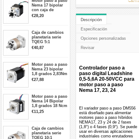
Carri
Motor paso a paso
Nema 17 bipolar
con caja de
cambios planetaria
€28,20
5:1 longitud 33mm
Descripción
26Ncm 12V para
impresora 3D
Especificación
Caja de cambios
Robot CNC DIY
planetaria serie
Opciones personalizadas
TQEG 5:1
contragolpe 15
€40,87
Revisar
arcmin para motor
paso a paso Nema
17
Motor paso a paso
Controlador paso a
Nema 23 bipolar
paso digital Leadshine
1,8 grados 2,83Nm
4A 2,26 V
0,5-5,6A 20-50VCC para
€27,88
57x57x84mm 8
motor paso a paso
cables
Nema 17, 23, 24
Motor paso a paso
Nema 14 Bipolar
1,8 grados 18 Ncm
El variador paso a paso DM556
0,8 A 5,74 V 35 x
€11,25
está diseñado para alimentar
35 x 34 mm 4
motores paso a paso híbridos
cables
NEMA17, 23 y 24 de 2 fases
(1,8°) o 4 fases (0,9°). Se puede
Caja de cambios
usar en diversas aplicaciones
planetaria serie
industriales como enrutadores
TQEG 10:1