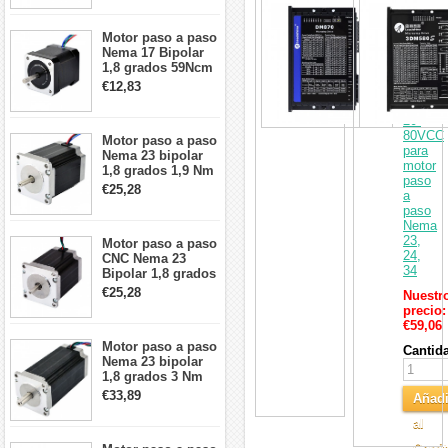
Control
cables
paso
a
Motor paso a paso
paso
Nema 17 Bipolar
digital
1,8 grados 59Ncm
Leadsh
2A 42x48mm 4
€12,83
0,5-
cables compatible
7,0A
con impresora
20-
3D/CNC
80VCC
Motor paso a paso
para
Nema 23 bipolar
motor
1,8 grados 1,9 Nm
paso
2,8 A 3,2 V
€25,28
a
57x57x76mm 4
paso
cables
Nema
23,
Motor paso a paso
24,
CNC Nema 23
34
Bipolar 1,8 grados
1,9 Nm 3A 3,36 V
€25,28
Nuestr
57x57x76mm 4
precio:
cables
€59,06
Motor paso a paso
Cantid
Nema 23 bipolar
1,8 grados 3 Nm
4,2A 57x57x114mm
€33,89
Añadi
motor paso a paso
CNC de 4 cables
al