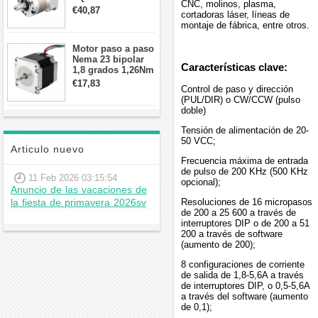
CNC, molinos, plasma,
contragolpe 15
€40,87
cortadoras láser, líneas de
arcmin para motor
montaje de fábrica, entre otros.
paso a paso Nema
17
Motor paso a paso
Nema 23 bipolar
Características clave:
1,8 grados 1,26Nm
2,8A 2,5V
€17,83
Control de paso y dirección
57x57x56mm 4
(PUL/DIR) o CW/CCW (pulso
cables
doble)
Tensión de alimentación de 20-
50 VCC;
Articulo nuevo
Frecuencia máxima de entrada
de pulso de 200 KHz (500 KHz
11 Feb 2026 03:15:54
opcional);
Anuncio de las vacaciones de
la fiesta de primavera 2026sv
Resoluciones de 16 micropasos
de 200 a 25 600 a través de
interruptores DIP o de 200 a 51
200 a través de software
(aumento de 200);
8 configuraciones de corriente
de salida de 1,8-5,6A a través
de interruptores DIP, o 0,5-5,6A
a través del software (aumento
de 0,1);