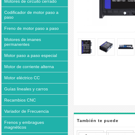
Motores de circuito cerrado
Codificador de motor paso a
paso
Freno de motor paso a paso
Motores de imanes
permanentes
Motor paso a paso especial
Motor de corriente alterna
Motor eléctrico CC
Guías lineales y carros
Recambios CNC
Variador de Frecuencia
También te puede
Frenos y embragues
magnéticos
interesar
Control