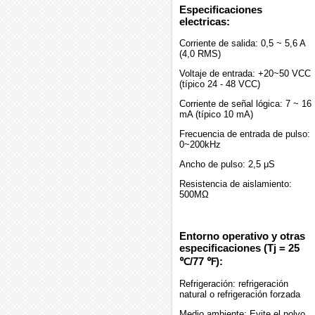
Especificaciones
electricas:
Corriente de salida: 0,5 ~ 5,6 A
(4,0 RMS)
Voltaje de entrada: +20~50 VCC
(típico 24 - 48 VCC)
Corriente de señal lógica: 7 ~ 16
mA (típico 10 mA)
Frecuencia de entrada de pulso:
0~200kHz
Ancho de pulso: 2,5 μS
Resistencia de aislamiento:
500MΩ
Entorno operativo y otras
especificaciones (Tj = 25
℃/77 ℉):
Refrigeración: refrigeración
natural o refrigeración forzada
Medio ambiente: Evite el polvo,