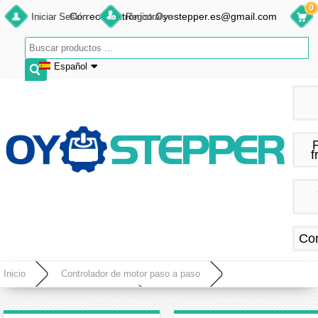
0
Correo electrónico:Oyostepper.es@gmail.com
Iniciar Sesión
Registrarse
Español
English
Deutsch
Français
f
Español
Co
Inicio
Controlador de motor paso a paso
Controlador paso a paso digital
Controlador paso a paso digital Leadshine