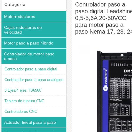
0,5-5,6A 20-50VCC para motor paso a paso Nema 17, 23, 24
Controlador paso a
Categoría
paso digital Leadshin
Motorreductores
0,5-5,6A 20-50VCC
para motor paso a
Cajas reductoras de
paso Nema 17, 23, 2
velocidad
Motor paso a paso híbrido
Controlador de motor paso
a paso
Controlador paso a paso digital
Controlador paso a paso analógico
3 Ejes/4 ejes TB6560
Tablero de ruptura CNC
Controladores CNC
Actuador lineal paso a paso