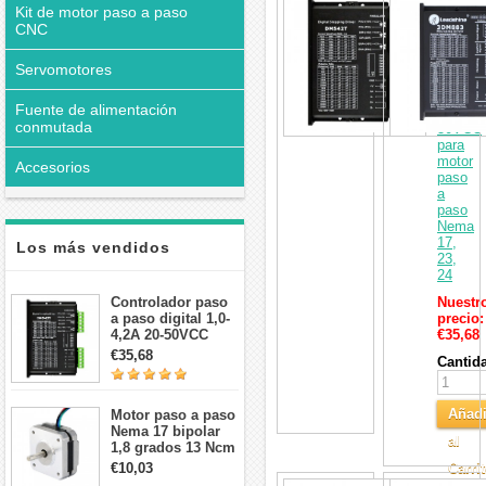
Kit de motor paso a paso
paso
CNC
a
paso
digital
Servomotores
1,0-
4,2A
Fuente de alimentación
20-
conmutada
50VCC
para
motor
Accesorios
paso
a
paso
Nema
17,
Los más vendidos
23,
24
Controlador paso
Nuestr
a paso digital 1,0-
precio:
4,2A 20-50VCC
€35,68
para motor paso a
€35,68
Cantid
paso Nema 17, 23,
24
Añadi
Motor paso a paso
Nema 17 bipolar
al
1,8 grados 13 Ncm
1A 3,5 V
€10,03
Carri
42x42x20mm 4