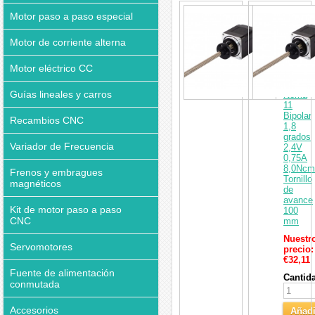
interesar
Actuad
Motor paso a paso especial
lineal
de
Motor de corriente alterna
motor
paso
a
Motor eléctrico CC
paso
externo
Guías lineales y carros
Nema
11
Bipolar
Recambios CNC
1,8
grados
Variador de Frecuencia
2,4V
0,75A
8,0Ncm
Frenos y embragues
Tornillo
magnéticos
de
avance
Kit de motor paso a paso
100
CNC
mm
Nuestr
Servomotores
precio:
€32,11
Fuente de alimentación
Cantid
conmutada
Accesorios
Añadi