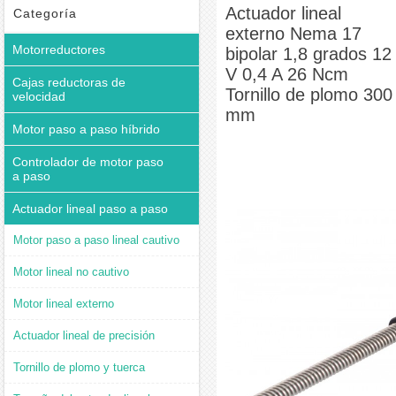
de plomo 300 mm
Actuador lineal
Categoría
externo Nema 17
Motorreductores
bipolar 1,8 grados 12
V 0,4 A 26 Ncm
Cajas reductoras de
Tornillo de plomo 300
velocidad
mm
Motor paso a paso híbrido
Controlador de motor paso
a paso
Actuador lineal paso a paso
Motor paso a paso lineal cautivo
Motor lineal no cautivo
Motor lineal externo
Actuador lineal de precisión
Tornillo de plomo y tuerca