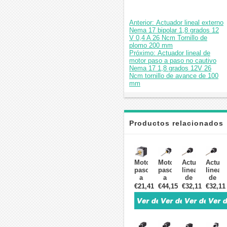
Anterior: Actuador lineal externo
Nema 17 bipolar 1,8 grados 12
V 0,4 A 26 Ncm Tornillo de
plomo 200 mm
Próximo: Actuador lineal de
motor paso a paso no cautivo
Nema 17 1,8 grados 12V 26
Ncm tornillo de avance de 100
mm
Productos relacionados
Motor
Motor
Actuador
Actuad
paso
paso
lineal
lineal
a
a
de
de
paso
paso
motor
motor
€21,41
€44,15
€32,11
€32,11
lineal
lineal
paso
paso
Nema
Nema
a
a
17,
23,
paso
paso
tornillo
bipolar
externo
extern
de
externo
Nema
Nema