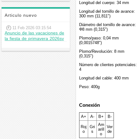
Longitud del cuerpo: 34 mm
Longitud del tornillo de avance:
Articulo nuevo
300 mm (11,811")
Diámetro del tornillo de avance:
11 Feb 2026 03:15:54
Φ8 mm (0,315")
Anuncio de las vacaciones de
Plomo/paso: 0,04 mm
la fiesta de primavera 2026sv
(0,0015748")
Plomo/Revolución: 8 mm
(0,315")
Número de clientes potenciales:
4
Longitud del cable: 400 mm
Peso: 400g
Conexión
A+
A-
B+
B-
Am
Roj
Gri
Ver
arill
o
s
de
o