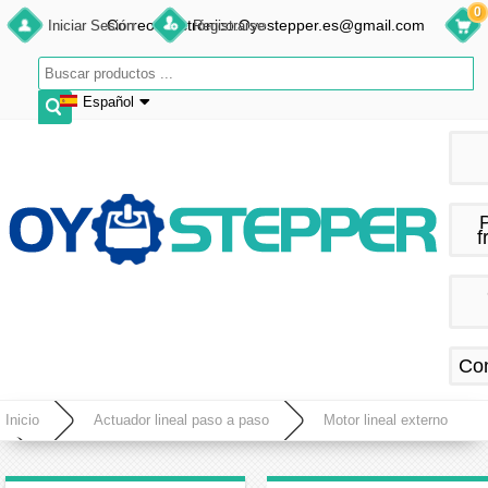
0
Correo electrónico:Oyostepper.es@gmail.com
Iniciar Sesión
Registrarse
Español
English
Deutsch
Français
f
Español
Co
Inicio
Actuador lineal paso a paso
Motor lineal externo
Actuador lineal externo Nema 17 bipolar 1,8 grados 12 V 0,4 A 26 Ncm Tornillo