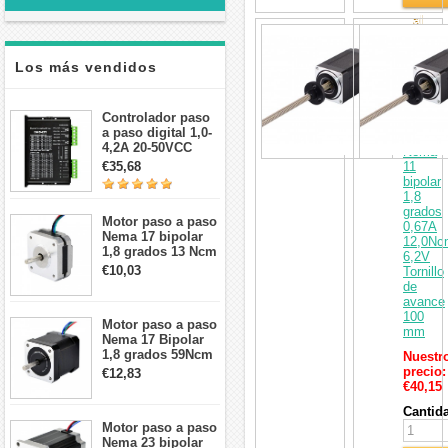
al
Actuad
Carri
de
motor
Los más vendidos
paso
a
paso
Controlador paso
lineal
a paso digital 1,0-
externo
4,2A 20-50VCC
Nema
para motor paso a
€35,68
11
paso Nema 17, 23,
bipolar
24
1,8
grados
Motor paso a paso
0,67A
Nema 17 bipolar
12,0Nc
1,8 grados 13 Ncm
6,2V
1A 3,5 V
€10,03
Tornillo
42x42x20mm 4
de
cables
avance
100
Motor paso a paso
mm
Nema 17 Bipolar
1,8 grados 59Ncm
Nuestr
2A 42x48mm 4
precio:
€12,83
cables compatible
€40,15
con impresora
Cantid
3D/CNC
Motor paso a paso
Nema 23 bipolar