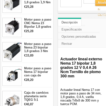
1,8 grados 1,9 Nm
Añadi
2,8 A 3,2 V
€25,28
al
57x57x76mm 4
cables
Carri
Motor paso a paso
Descripción
CNC Nema 23
Bipolar 1,8 grados
Especificación
1,9 Nm 3A 3,36 V
€25,28
57x57x76mm 4
Opciones personalizadas
cables
Revisar
Motor paso a paso
Nema 23 bipolar
1,8 grados 3 Nm
4,2A 57x57x114mm
€33,89
motor paso a paso
Actuador lineal externo
CNC de 4 cables
Nema 17 bipolar 1,8
grados 12 V 0,4 A 26
Motor paso a paso
Ncm Tornillo de plomo
Nema 17 bipolar
con caja de
300 mm
cambios planetaria
€28,20
5:1 longitud 33mm
26Ncm 12V para
impresora 3D
Actuador lineal Nema 17 con
Caja de cambios
Robot CNC DIY
motor paso a paso de 34 mm,
planetaria serie
1,8 grados, 0,4 A, varilla
TQEG 5:1
roscada Tr8x8 de 300 mm y
contragolpe 15
tuerca POM.
€40,87