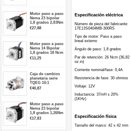
arcmin para motor
paso a paso Nema
17
Motor paso a paso
Especificación eléctrica
Nema 23 bipolar
1,8 grados 2,83Nm
Número de pieza del fabricante:
4A 2,26 V
€27,88
17E13S0404MB-300RS
57x57x84mm 8
cables
Tipo de motor: Paso a paso
lineal externo
Motor paso a paso
Nema 14 Bipolar
Ángulo de paso: 1,8 grados
1,8 grados 18 Ncm
0,8 A 5,74 V 35 x
Par de retención: 26 Ncm (36,82
€11,25
35 x 34 mm 4
oz.in)
cables
Corriente nominal/fase: 0,4A
Caja de cambios
Resistencia de fase: 30 ohmios
planetaria serie
TQEG 10:1
Voltaje: 12V
contragolpe 15
€40,87
arcmin para motor
Inductancia: 37mH ± 20%
paso a paso Nema
(1KHz)
17
Motor paso a paso
Nema 23 bipolar
1,8 grados 1,26Nm
Especificación física
2,8A 2,5V
€17,83
57x57x56mm 4
Tamaño del marco: 42 x 42 mm
cables