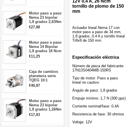
12V 0,4 A, 26 Ncm
arcmin para motor
paso a paso Nema
tornillo de plomo de 150
17
mm
Motor paso a paso
Nema 23 bipolar
1,8 grados 2,83Nm
4A 2,26 V
€27,88
Actuador lineal Nema 17 con
57x57x84mm 8
motor paso a paso de 34 mm,
cables
1,8 grados, 0,4 A y tornillo lineal
Tr8x8 de 150 mm.
Motor paso a paso
Nema 14 Bipolar
1,8 grados 18 Ncm
0,8 A 5,74 V 35 x
€11,25
Especificación eléctrica
35 x 34 mm 4
cables
Número de pieza del fabricante:
17N13S0404MB-150RS
Caja de cambios
planetaria serie
Tipo de motor: Paso a paso
TQEG 10:1
lineal no cautivo
contragolpe 15
€40,87
arcmin para motor
Ángulo de paso: 1,8 grados
paso a paso Nema
17
Empuje mínimo: 1,7 N (300 pps)
Motor paso a paso
Nema 23 bipolar
Corriente nominal/fase: 0,4A
1,8 grados 1,26Nm
2,8A 2,5V
Resistencia de fase: 30 ohmios
€17,83
57x57x56mm 4
cables
Voltaje: 12V