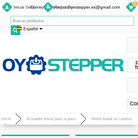
0
Correo electrónico:Oyostepper.es@gmail.com
Iniciar Sesión
Registrarse
Español
English
Deutsch
Français
f
Español
Co
Inicio
Actuador lineal paso a paso
Motor lineal no cautivo
Actuador lineal de motor paso a paso no cautivo Nema 17, 1,8 grados, 12V 0,4