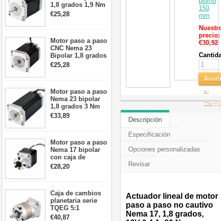
plomo
1,8 grados 1,9 Nm
150
2,8 A 3,2 V
€25,28
mm
57x57x76mm 4
cables
Nuestr
precio:
Motor paso a paso
€30,92
CNC Nema 23
Cantid
Bipolar 1,8 grados
1,9 Nm 3A 3,36 V
€25,28
57x57x76mm 4
cables
Añadi
al
Motor paso a paso
Nema 23 bipolar
Carri
1,8 grados 3 Nm
4,2A 57x57x114mm
€33,89
Descripción
motor paso a paso
CNC de 4 cables
Especificación
Motor paso a paso
Opciones personalizadas
Nema 17 bipolar
con caja de
Revisar
cambios planetaria
€28,20
5:1 longitud 33mm
26Ncm 12V para
impresora 3D
Caja de cambios
Robot CNC DIY
Actuador lineal de motor
planetaria serie
paso a paso no cautivo
TQEG 5:1
Nema 17, 1,8 grados,
contragolpe 15
€40,87