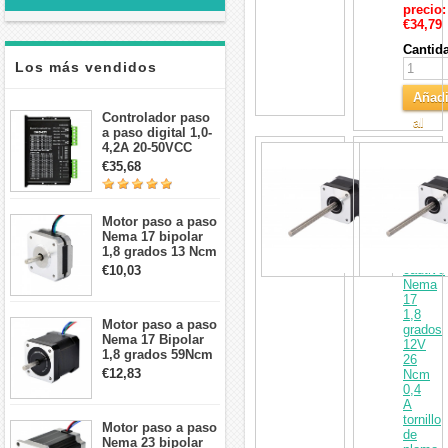
precio:
€34,79
Cantid
Los más vendidos
Añadi
Controlador paso
al
a paso digital 1,0-
4,2A 20-50VCC
Carri
Actuad
para motor paso a
lineal
€35,68
paso Nema 17, 23,
de
24
motor
paso
Motor paso a paso
a
Nema 17 bipolar
paso
1,8 grados 13 Ncm
no
1A 3,5 V
cautivo
€10,03
42x42x20mm 4
Nema
cables
17
1,8
Motor paso a paso
grados
Nema 17 Bipolar
12V
1,8 grados 59Ncm
26
2A 42x48mm 4
€12,83
Ncm
cables compatible
0,4
con impresora
A
3D/CNC
tornillo
Motor paso a paso
de
Nema 23 bipolar