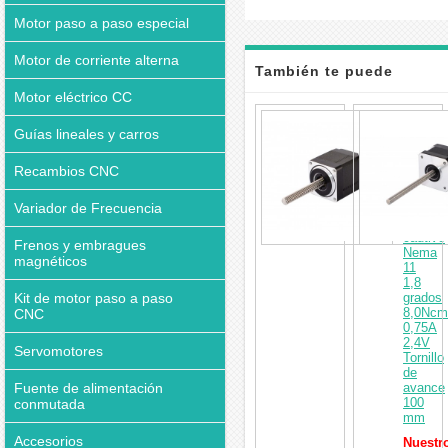
Motor paso a paso especial
Motor de corriente alterna
También te puede
Motor eléctrico CC
interesar
Actuad
lineal
Guías lineales y carros
de
motor
Recambios CNC
paso
a
Variador de Frecuencia
paso
no
cautivo
Frenos y embragues
Nema
magnéticos
11
1,8
Kit de motor paso a paso
grados
8,0Ncm
CNC
0,75A
2,4V
Servomotores
Tornillo
de
Fuente de alimentación
avance
100
conmutada
mm
Accesorios
Nuestr