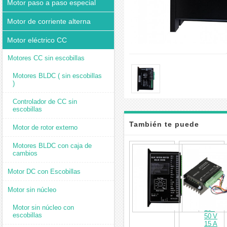
Motor paso a paso especial
Motor de corriente alterna
Motor eléctrico CC
Motores CC sin escobillas
Motores BLDC ( sin escobillas
)
Controlador de CC sin
escobillas
También te puede
Motor de rotor externo
interesar
Motores BLDC con caja de
BLD-
cambios
300B
Control
de
Motor DC con Escobillas
Motor
DC
Motor sin núcleo
Sin
Escobil
Motor sin núcleo con
18–
escobillas
50 V
15 A