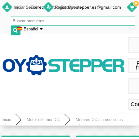
0
Correo electrónico:Oyostepper.es@gmail.com
Iniciar Sesión
Registrarse
Español
English
Deutsch
Français
f
Español
Co
Inicio
Motor eléctrico CC
Motores CC sin escobillas
Controlador de CC sin escobillas
Oukeda Controlador de Motor