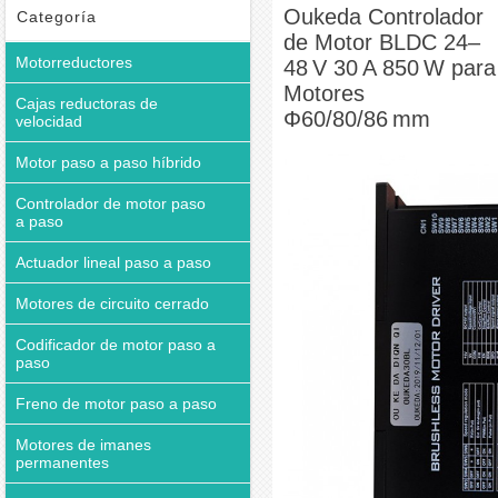
BLDC 24–48 V 30 A 850 W para Motores Φ60/80/86 mm
Oukeda Controlador
Categoría
de Motor BLDC 24–
Motorreductores
48 V 30 A 850 W para
Motores
Cajas reductoras de
Φ60/80/86 mm
velocidad
Motor paso a paso híbrido
Controlador de motor paso
a paso
Actuador lineal paso a paso
Motores de circuito cerrado
Codificador de motor paso a
paso
Freno de motor paso a paso
Motores de imanes
permanentes