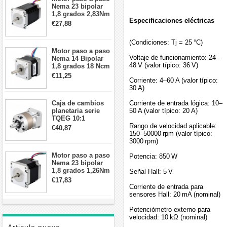
Nema 23 bipolar
1,8 grados 2,83Nm
Especificaciones eléctricas
4A 2,26 V
€27,88
57x57x84mm 8
cables
(Condiciones: Tj = 25 °C)
Motor paso a paso
Voltaje de funcionamiento: 24–
Nema 14 Bipolar
48 V (valor típico: 36 V)
1,8 grados 18 Ncm
0,8 A 5,74 V 35 x
€11,25
Corriente: 4–60 A (valor típico:
35 x 34 mm 4
30 A)
cables
Caja de cambios
Corriente de entrada lógica: 10–
planetaria serie
50 A (valor típico: 20 A)
TQEG 10:1
contragolpe 15
Rango de velocidad aplicable:
€40,87
arcmin para motor
150–50000 rpm (valor típico:
paso a paso Nema
3000 rpm)
17
Motor paso a paso
Potencia: 850 W
Nema 23 bipolar
1,8 grados 1,26Nm
Señal Hall: 5 V
2,8A 2,5V
€17,83
57x57x56mm 4
Corriente de entrada para
cables
sensores Hall: 20 mA (nominal)
Potenciómetro externo para
velocidad: 10 kΩ (nominal)