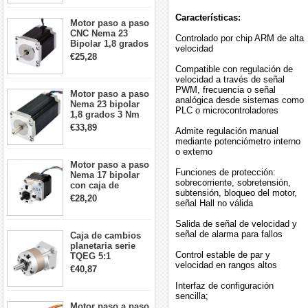
cables
Características:
Motor paso a paso
CNC Nema 23
Controlado por chip ARM de alta
Bipolar 1,8 grados
velocidad
1,9 Nm 3A 3,36 V
€25,28
57x57x76mm 4
Compatible con regulación de
cables
velocidad a través de señal
PWM, frecuencia o señal
Motor paso a paso
analógica desde sistemas como
Nema 23 bipolar
PLC o microcontroladores
1,8 grados 3 Nm
4,2A 57x57x114mm
€33,89
Admite regulación manual
motor paso a paso
mediante potenciómetro interno
CNC de 4 cables
o externo
Motor paso a paso
Funciones de protección:
Nema 17 bipolar
sobrecorriente, sobretensión,
con caja de
subtensión, bloqueo del motor,
cambios planetaria
€28,20
señal Hall no válida
5:1 longitud 33mm
26Ncm 12V para
Salida de señal de velocidad y
impresora 3D
señal de alarma para fallos
Caja de cambios
Robot CNC DIY
planetaria serie
Control estable de par y
TQEG 5:1
velocidad en rangos altos
contragolpe 15
€40,87
arcmin para motor
Interfaz de configuración
paso a paso Nema
sencilla;
17
Motor paso a paso