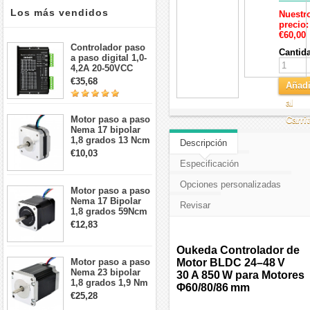
Los más vendidos
Nuestr
precio:
€60,00
Controlador paso
Cantid
a paso digital 1,0-
4,2A 20-50VCC
para motor paso a
€35,68
Añadi
paso Nema 17, 23,
24
al
Motor paso a paso
Carri
Nema 17 bipolar
1,8 grados 13 Ncm
Descripción
1A 3,5 V
€10,03
42x42x20mm 4
Especificación
cables
Opciones personalizadas
Motor paso a paso
Nema 17 Bipolar
Revisar
1,8 grados 59Ncm
2A 42x48mm 4
€12,83
cables compatible
con impresora
Oukeda Controlador de
3D/CNC
Motor paso a paso
Motor BLDC 24–48 V
Nema 23 bipolar
30 A 850 W para Motores
1,8 grados 1,9 Nm
Φ60/80/86 mm
2,8 A 3,2 V
€25,28
57x57x76mm 4