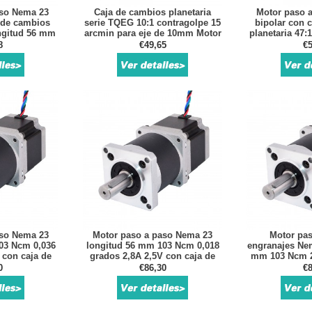
aso Nema 23
Caja de cambios planetaria
Motor paso 
a de cambios
serie TQEG 10:1 contragolpe 15
bipolar con 
ongitud 56 mm
arcmin para eje de 10mm Motor
planetaria 47:
 A 2,6V
paso a paso y servomotor Nema
1,25 Nm 
8
€49,65
€5
23
aso Nema 23
Motor paso a paso Nema 23
Motor pas
03 Ncm 0,036
longitud 56 mm 103 Ncm 0,018
engranajes Nem
 con caja de
grados 2,8A 2,5V con caja de
mm 103 Ncm 2
aria 50:1
cambios planetaria 100: 1
2,5V con ca
0
€86,30
€8
planet