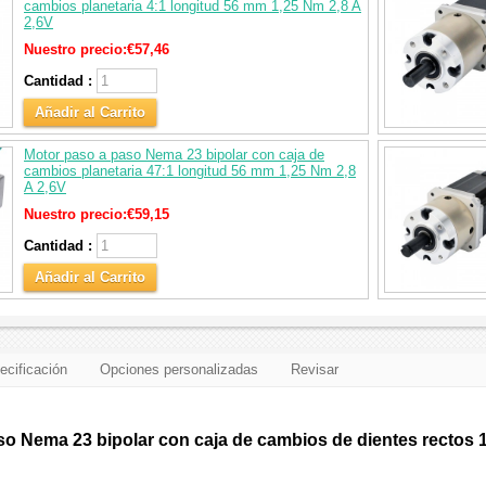
cambios planetaria 4:1 longitud 56 mm 1,25 Nm 2,8 A
2,6V
Nuestro precio:
€57,46
Cantidad :
Añadir al Carrito
Motor paso a paso Nema 23 bipolar con caja de
cambios planetaria 47:1 longitud 56 mm 1,25 Nm 2,8
A 2,6V
Nuestro precio:
€59,15
Cantidad :
Añadir al Carrito
ecificación
Opciones personalizadas
Revisar
o Nema 23 bipolar con caja de cambios de dientes rectos 1