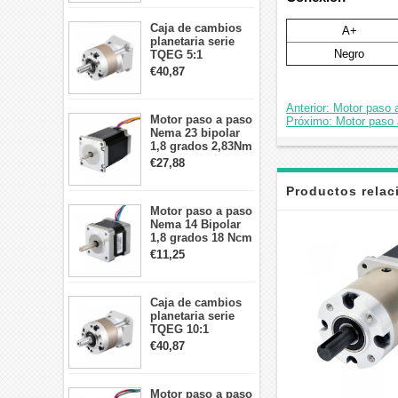
26Ncm 12V para
impresora 3D
Caja de cambios
Robot CNC DIY
A+
planetaria serie
Negro
TQEG 5:1
contragolpe 15
€40,87
arcmin para motor
paso a paso Nema
Anterior: Motor paso
17
Motor paso a paso
Próximo: Motor paso 
Nema 23 bipolar
1,8 grados 2,83Nm
4A 2,26 V
€27,88
57x57x84mm 8
cables
Productos rela
Motor paso a paso
Nema 14 Bipolar
1,8 grados 18 Ncm
0,8 A 5,74 V 35 x
€11,25
35 x 34 mm 4
cables
Caja de cambios
planetaria serie
TQEG 10:1
contragolpe 15
€40,87
arcmin para motor
paso a paso Nema
17
Motor paso a paso