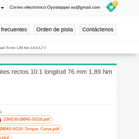
0
Correo electrónico:Oyostepper.es@gmail.com
h
ch
 frecuentes
Orden de pista
Contáctenos
is
ol
itud 76 mm 1,89 Nm 2,8 A 3,2 V
ntes rectos 10:1 longitud 76 mm 1,89 Nm
:
23HS30-2804S-SG10.pdf
2804S-SG10_Torque_Curve.pdf
.STEP