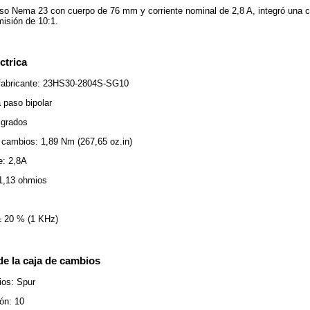
so Nema 23 con cuerpo de 76 mm y corriente nominal de 2,8 A, integró una 
misión de 10:1.
ctrica
 fabricante: 23HS30-2804S-SG10
 paso bipolar
 grados
 cambios: 1,89 Nm (267,65 oz.in)
e: 2,8A
 1,13 ohmios
± 20 % (1 KHz)
de la caja de cambios
ios: Spur
ón: 10