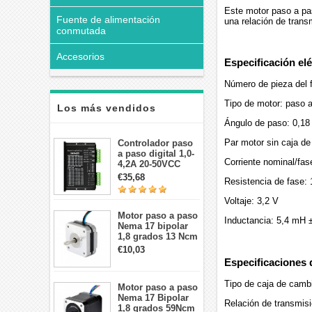
Este motor paso a pa
Fuente de alimentación
una relación de trans
conmutada
Accesorios
Especificación elé
Número de pieza del
Tipo de motor: paso a
Los más vendidos
Ángulo de paso: 0,18
Par motor sin caja de
Controlador paso
a paso digital 1,0-
Corriente nominal/fas
4,2A 20-50VCC
para motor paso a
€35,68
Resistencia de fase:
paso Nema 17, 23,
24
Voltaje: 3,2 V
Motor paso a paso
Inductancia: 5,4 mH 
Nema 17 bipolar
1,8 grados 13 Ncm
1A 3,5 V
€10,03
42x42x20mm 4
Especificaciones 
cables
Tipo de caja de camb
Motor paso a paso
Nema 17 Bipolar
Relación de transmisi
1,8 grados 59Ncm