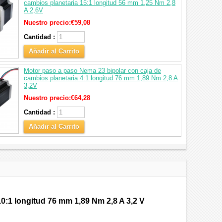
cambios planetaria 15:1 longitud 56 mm 1,25 Nm 2,8
A 2,6V
Nuestro precio:
€59,08
Cantidad :
Añadir al Carrito
Motor paso a paso Nema 23 bipolar con caja de
cambios planetaria 4:1 longitud 76 mm 1,89 Nm 2,8 A
3,2V
Nuestro precio:
€64,28
Cantidad :
Añadir al Carrito
0:1 longitud 76 mm 1,89 Nm 2,8 A 3,2 V