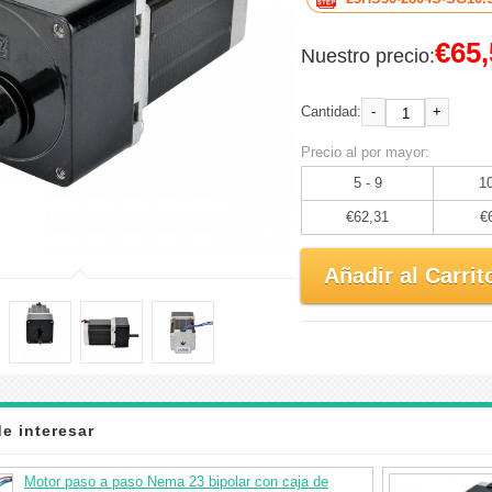
€65,
Nuestro precio:
-
+
Cantidad:
Precio al por mayor:
5 - 9
10
€62,31
€
Añadir al Carrit
e interesar
Motor paso a paso Nema 23 bipolar con caja de