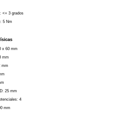
: <= 3 grados
o: 5 Nm
ísicas
0 x 60 mm
78 mm
32 mm
8mm
 mm
n D: 25 mm
tenciales: 4
500 mm