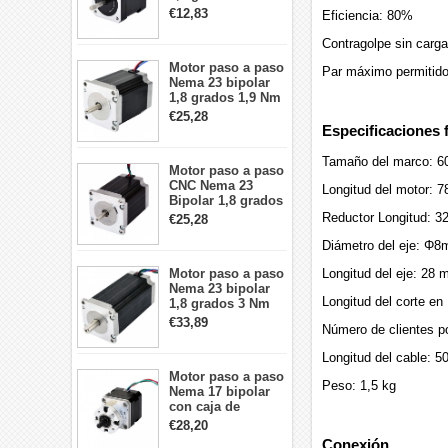
2A 42x48mm 4
€12,83
Eficiencia: 80%
cables compatible
con impresora
Contragolpe sin carga
3D/CNC
Motor paso a paso
Par máximo permitid
Nema 23 bipolar
1,8 grados 1,9 Nm
2,8 A 3,2 V
€25,28
57x57x76mm 4
Especificaciones f
cables
Tamaño del marco: 6
Motor paso a paso
CNC Nema 23
Longitud del motor: 
Bipolar 1,8 grados
1,9 Nm 3A 3,36 V
Reductor Longitud: 
€25,28
57x57x76mm 4
cables
Diámetro del eje: Φ
Motor paso a paso
Longitud del eje: 28
Nema 23 bipolar
Longitud del corte e
1,8 grados 3 Nm
4,2A 57x57x114mm
€33,89
Número de clientes po
motor paso a paso
CNC de 4 cables
Longitud del cable: 
Motor paso a paso
Peso: 1,5 kg
Nema 17 bipolar
con caja de
cambios planetaria
€28,20
5:1 longitud 33mm
Conexión