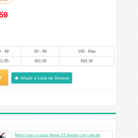
59
 - 49
50 - 99
100 - Max
61,65
€61,00
€60,34
o
Añadir a Lista de Deseos
Motor paso a paso Nema 23 bipolar con caja de