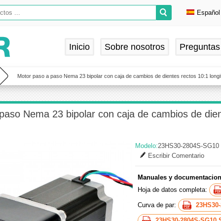
Español
Englis
Deuts
Inicio
Sobre nosotros
Preguntas
França
Españ
Motor paso a paso Nema 23 bipolar con caja de cambios de dientes rectos 10:1 long
paso Nema 23 bipolar con caja de cambios de die
Modelo:
23HS30-2804S-SG10
Escribir Comentario
Manuales y documentacion
Hoja de datos completa:
Curva de par:
23HS30-
23HS30-2804S-SG10