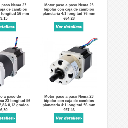
a paso Nema 23
Motor paso a paso Nema 23
caja de cambios
bipolar con caja de cambios
1 longitud 56 mm
planetaria 4:1 longitud 76 mm
2,8 A 2,6V
1,89 Nm 2,8 A 3,2V
9,15
€64,28
o a paso de
Motor paso a paso Nema 23
a 23 longitud 56
bipolar con caja de cambios
,8A 0,12 grados
planetaria 4:1 longitud 56 mm
ja de cambios
1,25 Nm 2,8 A 2,6V
6,30
€57,46
aria 15: 1