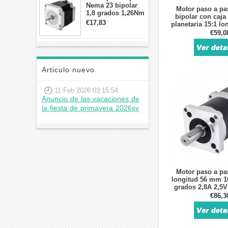
Nema 23 bipolar
Motor paso a p
1,8 grados 1,26Nm
bipolar con caj
2,8A 2,5V
€17,83
planetaria 15:1 l
57x57x56mm 4
1,25 Nm 2,8
€59,0
cables
Articulo nuevo
11 Feb 2026 03:15:54
Anuncio de las vacaciones de
la fiesta de primavera 2026sv
Motor paso a p
longitud 56 mm 1
grados 2,8A 2,5V
cambios planet
€86,3