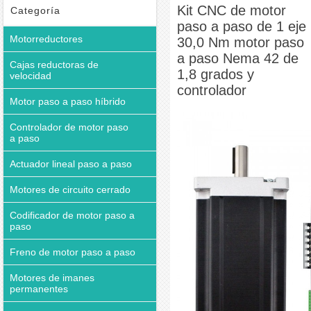
motor paso a paso Nema 42 de 1,8 grados y controlador
Kit CNC de motor
Categoría
paso a paso de 1 eje
Motorreductores
30,0 Nm motor paso
a paso Nema 42 de
Cajas reductoras de
1,8 grados y
velocidad
controlador
Motor paso a paso híbrido
Controlador de motor paso
a paso
Actuador lineal paso a paso
Motores de circuito cerrado
Codificador de motor paso a
paso
Freno de motor paso a paso
Motores de imanes
permanentes