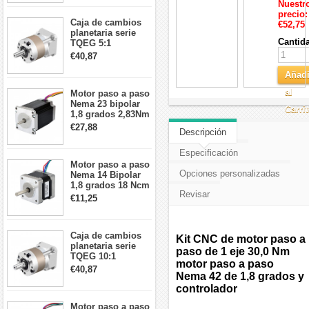
26Ncm 12V para
Nuestr
impresora 3D
precio:
Caja de cambios
Robot CNC DIY
€52,75
planetaria serie
Cantid
TQEG 5:1
contragolpe 15
€40,87
arcmin para motor
paso a paso Nema
Añadi
17
al
Motor paso a paso
Nema 23 bipolar
Carri
1,8 grados 2,83Nm
4A 2,26 V
€27,88
Descripción
57x57x84mm 8
cables
Especificación
Motor paso a paso
Opciones personalizadas
Nema 14 Bipolar
1,8 grados 18 Ncm
Revisar
0,8 A 5,74 V 35 x
€11,25
35 x 34 mm 4
cables
Caja de cambios
Kit CNC de motor paso a
planetaria serie
paso de 1 eje 30,0 Nm
TQEG 10:1
motor paso a paso
contragolpe 15
€40,87
Nema 42 de 1,8 grados y
arcmin para motor
paso a paso Nema
controlador
17
Motor paso a paso