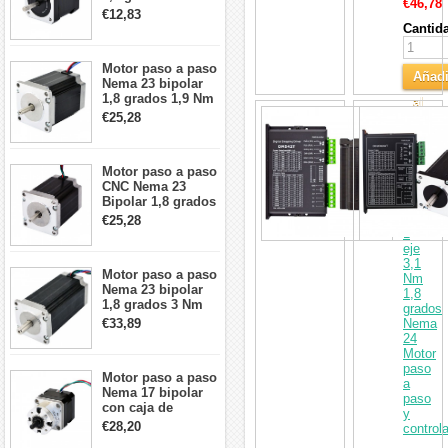
€46,78
2A 42x48mm 4
€12,83
cables compatible
Cantid
con impresora
3D/CNC
Motor paso a paso
Añadi
Nema 23 bipolar
1,8 grados 1,9 Nm
al
2,8 A 3,2 V
Kit
€25,28
Carri
57x57x76mm 4
CNC
cables
de
motor
Motor paso a paso
paso
CNC Nema 23
a
Bipolar 1,8 grados
paso
1,9 Nm 3A 3,36 V
de
€25,28
57x57x76mm 4
1
cables
eje
3,1
Motor paso a paso
Nm
Nema 23 bipolar
1,8
1,8 grados 3 Nm
grados
4,2A 57x57x114mm
€33,89
Nema
motor paso a paso
24
CNC de 4 cables
Motor
paso
Motor paso a paso
a
Nema 17 bipolar
paso
con caja de
y
cambios planetaria
€28,20
control
5:1 longitud 33mm