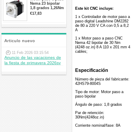
Nema 23 bipolar
1,8 grados 1,26Nm
Este kit CNC incluye:
2,8A 2,5V
€17,83
57x57x56mm 4
1 x Controlador de motor paso a
cables
paso digital Leadshine DM2282
de 80 a 220 V CA con 0,5 a 8,2
A
1 x Motor paso a paso CNC
Articulo nuevo
Nema 42 bipolar de 30 Nm
(4248 oz.in) 8 A 110 x 201 mm 4
cables;
11 Feb 2026 03:15:54
Anuncio de las vacaciones de
la fiesta de primavera 2026sv
Especificación
Número de pieza del fabricante:
42HS79-8004S
Tipo de motor: Motor paso a
paso bipolar
Ángulo de paso: 1,8 grados
Par de retención:
30Nm(4248oz.in)
Corriente nominal/fase: 8A