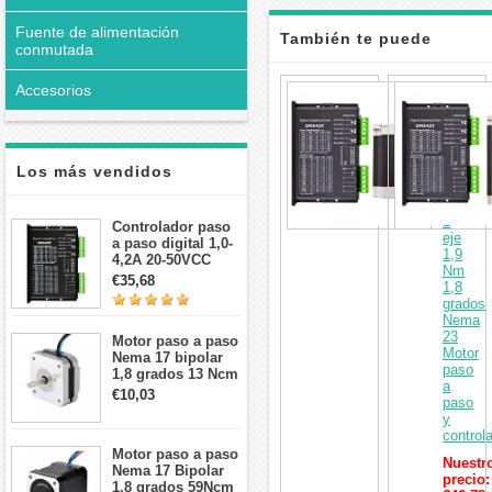
Fuente de alimentación
También te puede
conmutada
interesar
Accesorios
Kit
CNC
de
motor
paso
Los más vendidos
a
paso
de
1
Controlador paso
eje
a paso digital 1,0-
1,9
4,2A 20-50VCC
Nm
para motor paso a
€35,68
1,8
paso Nema 17, 23,
grados
24
Nema
23
Motor paso a paso
Motor
Nema 17 bipolar
paso
1,8 grados 13 Ncm
a
1A 3,5 V
€10,03
paso
42x42x20mm 4
y
cables
control
Motor paso a paso
Nuestr
Nema 17 Bipolar
precio:
1,8 grados 59Ncm