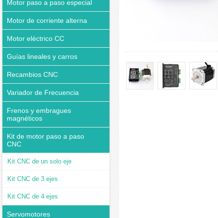
Motor paso a paso especial
Motor de corriente alterna
Motor eléctrico CC
Guías lineales y carros
Recambios CNC
Variador de Frecuencia
Frenos y embragues
magnéticos
Kit de motor paso a paso
CNC
Kit CNC de un solo eje
Kit CNC de 3 ejes
Kit CNC de 4 ejes
Servomotores