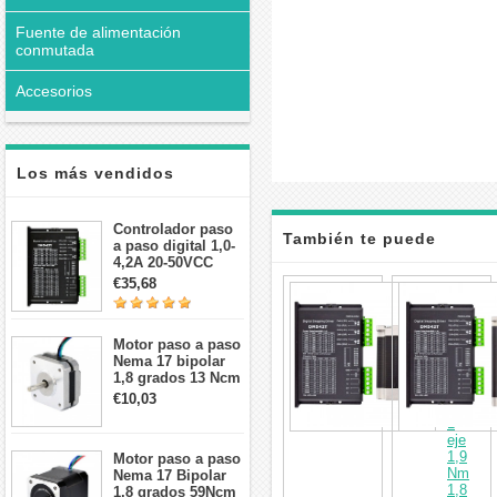
Fuente de alimentación
conmutada
Accesorios
Los más vendidos
Controlador paso
También te puede
a paso digital 1,0-
4,2A 20-50VCC
para motor paso a
€35,68
interesar
Kit
paso Nema 17, 23,
CNC
24
de
motor
Motor paso a paso
paso
Nema 17 bipolar
a
1,8 grados 13 Ncm
paso
1A 3,5 V
€10,03
de
42x42x20mm 4
1
cables
eje
1,9
Motor paso a paso
Nm
Nema 17 Bipolar
1,8
1,8 grados 59Ncm