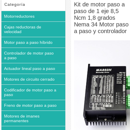
grados Nema 34 Motor paso a paso y controlador
Kit de motor paso a
Categoría
paso de 1 eje 8,5
Motorreductores
Ncm 1,8 grados
Nema 34 Motor paso
Cajas reductoras de
a paso y controlador
velocidad
Motor paso a paso híbrido
Controlador de motor paso
a paso
Actuador lineal paso a paso
Motores de circuito cerrado
Codificador de motor paso a
paso
Freno de motor paso a paso
Motores de imanes
permanentes