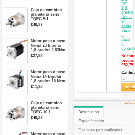
26Ncm 12V para
Nm
impresora 3D
1,8
Caja de cambios
Robot CNC DIY
grados
planetaria serie
Nema
TQEG 5:1
24
contragolpe 15
€40,87
Motor
arcmin para motor
paso
paso a paso Nema
a
17
paso
Motor paso a paso
y
Nema 23 bipolar
control
1,8 grados 2,83Nm
4A 2,26 V
€27,88
Nuestr
57x57x84mm 8
precio:
cables
€52,75
Motor paso a paso
Cantid
Nema 14 Bipolar
1,8 grados 18 Ncm
0,8 A 5,74 V 35 x
€11,25
Añadi
35 x 34 mm 4
cables
al
Carri
Caja de cambios
planetaria serie
TQEG 10:1
Descripción
contragolpe 15
€40,87
arcmin para motor
Especificación
paso a paso Nema
17
Opciones personalizadas
Motor paso a paso