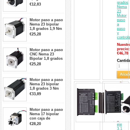
grados
2A 42x48mm 4
€12,83
Nema
cables compatible
23
con impresora
Motor
3D/CNC
Motor paso a paso
paso
Nema 23 bipolar
a
1,8 grados 1,9 Nm
paso
2,8 A 3,2 V
y
€25,28
57x57x76mm 4
control
cables
Nuestr
precio:
Motor paso a paso
€46,78
CNC Nema 23
Bipolar 1,8 grados
Cantid
1,9 Nm 3A 3,36 V
€25,28
57x57x76mm 4
cables
Añadi
Motor paso a paso
al
Nema 23 bipolar
Kit
1,8 grados 3 Nm
Carri
CNC
4,2A 57x57x114mm
€33,89
de
motor paso a paso
motor
CNC de 4 cables
paso
a
Motor paso a paso
paso
Nema 17 bipolar
de
con caja de
1
cambios planetaria
€28,20
eje
5:1 longitud 33mm
3,1