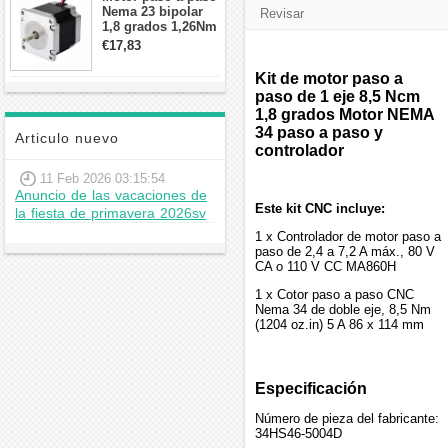
Nema 23 bipolar
Revisar
1,8 grados 1,26Nm
2,8A 2,5V
€17,83
57x57x56mm 4
cables
Kit de motor paso a
paso de 1 eje 8,5 Ncm
1,8 grados Motor NEMA
34 paso a paso y
Articulo nuevo
controlador
11 Feb 2026 03:15:54
Anuncio de las vacaciones de
Este kit CNC incluye:
la fiesta de primavera 2026sv
1 x Controlador de motor paso a
paso de 2,4 a 7,2 A máx., 80 V
CA o 110 V CC MA860H
1 x Cotor paso a paso CNC
Nema 34 de doble eje, 8,5 Nm
(1204 oz.in) 5 A 86 x 114 mm
Especificación
Número de pieza del fabricante:
34HS46-5004D