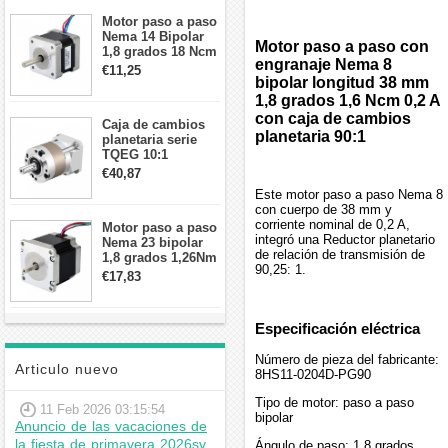
Motor paso a paso
Nema 14 Bipolar
Motor paso a paso con
1,8 grados 18 Ncm
engranaje Nema 8
0,8 A 5,74 V 35 x
€11,25
35 x 34 mm 4
bipolar longitud 38 mm
cables
1,8 grados 1,6 Ncm 0,2 A
con caja de cambios
Caja de cambios
planetaria 90:1
planetaria serie
TQEG 10:1
contragolpe 15
€40,87
arcmin para motor
Este motor paso a paso Nema 8
paso a paso Nema
con cuerpo de 38 mm y
17
corriente nominal de 0,2 A,
Motor paso a paso
integró una Reductor planetario
Nema 23 bipolar
de relación de transmisión de
1,8 grados 1,26Nm
90,25: 1.
2,8A 2,5V
€17,83
57x57x56mm 4
cables
Especificación eléctrica
Número de pieza del fabricante:
Articulo nuevo
8HS11-0204D-PG90
Tipo de motor: paso a paso
11 Feb 2026 03:15:54
bipolar
Anuncio de las vacaciones de
la fiesta de primavera 2026sv
Ángulo de paso: 1,8 grados