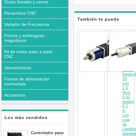
Guías lineales y carros
Recambios CNC
También te puede
Variador de Frecuencia
interesar
Motor
Frenos y embragues
paso
magnéticos
a
paso
Kit de motor paso a paso
con
engrana
CNC
Nema
8
Servomotores
bipolar
longitud
Fuente de alimentación
28
mm
conmutada
1,6
Ncm
Accesorios
0,02
grados
0,2
A
con
Los más vendidos
caja
de
cambio
Controlador paso
planetar