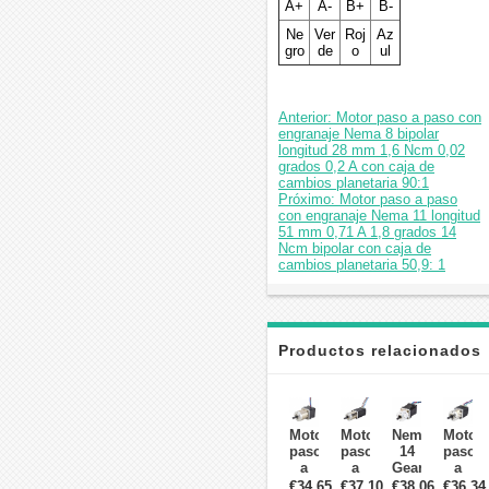
A+
A-
B+
B-
Ne
Ver
Roj
Az
gro
de
o
ul
Anterior: Motor paso a paso con
engranaje Nema 8 bipolar
longitud 28 mm 1,6 Ncm 0,02
grados 0,2 A con caja de
cambios planetaria 90:1
Próximo: Motor paso a paso
con engranaje Nema 11 longitud
51 mm 0,71 A 1,8 grados 14
Ncm bipolar con caja de
cambios planetaria 50,9: 1
Productos relacionados
Motor
Motor
Nema
Motor
paso
paso
14
paso
a
a
Gear
a
paso
paso
Stepper
paso
€34,65
€37,10
€38,06
€36,34