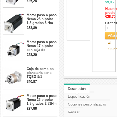
€25,28
99,05:1
57x57x76mm 4
cables
Nuestr
precio:
Motor paso a paso
€38,70
Nema 23 bipolar
1,8 grados 3 Nm
Cantid
4,2A 57x57x114mm
€33,89
motor paso a paso
CNC de 4 cables
Añadi
Motor paso a paso
al
Nema 17 bipolar
Carri
con caja de
cambios planetaria
€28,20
5:1 longitud 33mm
26Ncm 12V para
impresora 3D
Caja de cambios
Robot CNC DIY
planetaria serie
TQEG 5:1
contragolpe 15
€40,87
arcmin para motor
paso a paso Nema
Descripción
17
Motor paso a paso
Especificación
Nema 23 bipolar
1,8 grados 2,83Nm
Opciones personalizadas
4A 2,26 V
€27,88
57x57x84mm 8
Revisar
cables