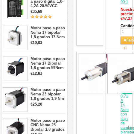
a paso digital 1,0-
90:1
4,2A 20-50VCC
Nuestr
para motor paso a
€35,68
precio:
paso Nema 17, 23,
€47,27
24
Cantid
Motor paso a paso
Nema 17 bipolar
1,8 grados 13 Ncm
Añadi
1A 3,5 V
€10,03
42x42x20mm 4
al
cables
Carri
Motorre
Motor paso a paso
Nema
Nema 17 Bipolar
11
1,8 grados 59Ncm
bipolar
2A 42x48mm 4
€12,83
longitud
cables compatible
51
con impresora
mm
3D/CNC
1,8
Motor paso a paso
grados
Nema 23 bipolar
0,71
1,8 grados 1,9 Nm
A
2,8 A 3,2 V
€25,28
14
57x57x76mm 4
Ncm
cables
con
caja
Motor paso a paso
de
CNC Nema 23
cambio
Bipolar 1,8 grados
planetar
1,9 Nm 3A 3,36 V