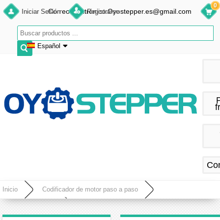
0
Correo electrónico:Oyostepper.es@gmail.com
Iniciar Sesión
Registrarse
Español
English
Deutsch
Français
f
Español
Co
Inicio
Codificador de motor paso a paso
Codificador rotatorio
2000 CPR Motor paso a paso encoder incremental