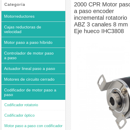
rotatorio ABZ 3 canales 8 mm Eje hueco IHC3808
2000 CPR Motor pas
Categoría
a paso encoder
Motorreductores
incremental rotatorio
ABZ 3 canales 8 mm
Cajas reductoras de
Eje hueco IHC3808
velocidad
Motor paso a paso híbrido
Controlador de motor paso
a paso
Actuador lineal paso a paso
Motores de circuito cerrado
Codificador de motor paso a
paso
Codificador rotatorio
Codificador óptico
Motor paso a paso con codificador