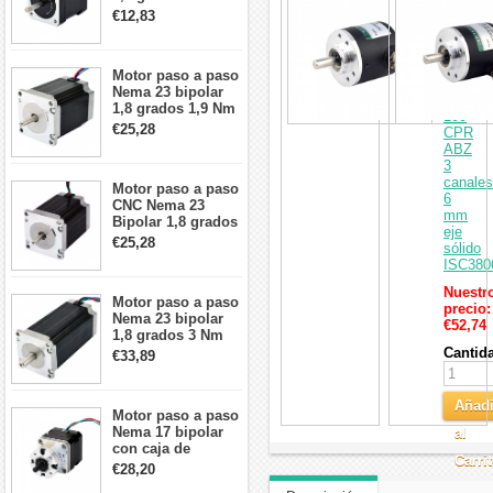
rotatori
2A 42x48mm 4
€12,83
de
cables compatible
motor
con impresora
paso
3D/CNC
a
Motor paso a paso
paso
Nema 23 bipolar
increme
1,8 grados 1,9 Nm
100
2,8 A 3,2 V
€25,28
CPR
57x57x76mm 4
ABZ
cables
3
canales
Motor paso a paso
6
CNC Nema 23
mm
Bipolar 1,8 grados
eje
1,9 Nm 3A 3,36 V
€25,28
sólido
57x57x76mm 4
ISC380
cables
Nuestr
Motor paso a paso
precio:
Nema 23 bipolar
€52,74
1,8 grados 3 Nm
4,2A 57x57x114mm
Cantid
€33,89
motor paso a paso
CNC de 4 cables
Añadi
Motor paso a paso
Nema 17 bipolar
al
con caja de
Carri
cambios planetaria
€28,20
5:1 longitud 33mm