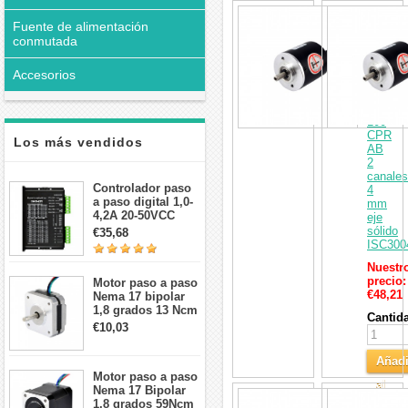
interesar
Codific
Fuente de alimentación
rotatori
de
conmutada
motor
paso
Accesorios
a
paso
increme
100
CPR
Los más vendidos
AB
2
canales
Controlador paso
4
a paso digital 1,0-
mm
4,2A 20-50VCC
eje
para motor paso a
sólido
€35,68
paso Nema 17, 23,
ISC300
24
Nuestr
precio:
Motor paso a paso
€48,21
Nema 17 bipolar
1,8 grados 13 Ncm
Cantid
1A 3,5 V
€10,03
42x42x20mm 4
cables
Añadi
Motor paso a paso
al
Nema 17 Bipolar
Codific
1,8 grados 59Ncm
Carri