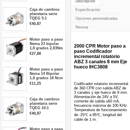
Descripción
26Ncm 12V para
impresora 3D
Caja de cambios
Especificación
Robot CNC DIY
planetaria serie
TQEG 5:1
Opciones personalizadas
contragolpe 15
€40,87
arcmin para motor
Revisar
paso a paso Nema
17
Motor paso a paso
Nema 23 bipolar
2000 CPR Motor paso a
1,8 grados 2,83Nm
paso Codificador
4A 2,26 V
€27,88
incremental rotatorio
57x57x84mm 8
cables
ABZ 3 canales 8 mm Eje
hueco IHC3808
Motor paso a paso
Nema 14 Bipolar
1,8 grados 18 Ncm
0,8 A 5,74 V 35 x
€11,25
Codificador rotatorio incremental
35 x 34 mm 4
de 360 CPR con salida ABZ de
cables
3 canales y eje hueco de 8 mm.
Alimentación de 24V a 5V,
Caja de cambios
corriente de salida ≤60 mA,
planetaria serie
frecuencia máxima de 100 KHz.
TQEG 10:1
Temperatura de funcionamiento
contragolpe 15
€40,87
de -25℃ a 85℃, longitud del
arcmin para motor
cable de 1 m.
paso a paso Nema
17
Motor paso a paso