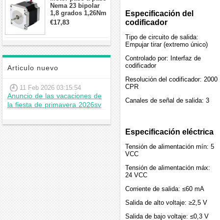
Nema 23 bipolar
1,8 grados 1,26Nm
Especificación del
2,8A 2,5V
codificador
€17,83
57x57x56mm 4
cables
Tipo de circuito de salida:
Empujar tirar (extremo único)
Controlado por: Interfaz de
codificador
Articulo nuevo
Resolución del codificador: 2000
CPR
11 Feb 2026 03:15:54
Anuncio de las vacaciones de
Canales de señal de salida: 3
la fiesta de primavera 2026sv
Especificación eléctrica
Tensión de alimentación mín: 5
VCC
Tensión de alimentación máx:
24 VCC
Corriente de salida: ≤60 mA
Salida de alto voltaje: ≥2,5 V
Salida de bajo voltaje: ≤0,3 V