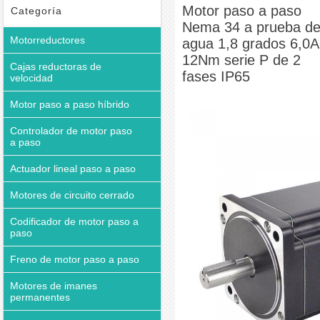
prueba de agua 1,8 grados 6,0A 12Nm serie P de 2 fases IP65
Motor paso a paso
Categoría
Nema 34 a prueba d
Motorreductores
agua 1,8 grados 6,0A
12Nm serie P de 2
Cajas reductoras de
fases IP65
velocidad
Motor paso a paso híbrido
Controlador de motor paso
a paso
Actuador lineal paso a paso
Motores de circuito cerrado
Codificador de motor paso a
paso
Freno de motor paso a paso
Motores de imanes
permanentes