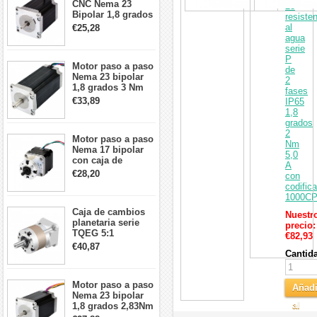
CNC Nema 23
23
Bipolar 1,8 grados
resiste
1,9 Nm 3A 3,36 V
al
€25,28
57x57x76mm 4
agua
cables
serie
P
Motor paso a paso
de
Nema 23 bipolar
2
1,8 grados 3 Nm
fases
4,2A 57x57x114mm
€33,89
IP65
motor paso a paso
1,8
CNC de 4 cables
grados
2
Motor paso a paso
Nm
Nema 17 bipolar
5,0
con caja de
A
cambios planetaria
€28,20
con
5:1 longitud 33mm
codific
26Ncm 12V para
1000C
impresora 3D
Caja de cambios
Robot CNC DIY
Nuestr
planetaria serie
precio:
TQEG 5:1
€82,93
contragolpe 15
€40,87
Cantid
arcmin para motor
paso a paso Nema
17
Motor paso a paso
Añadi
Nema 23 bipolar
al
1,8 grados 2,83Nm
4A 2,26 V