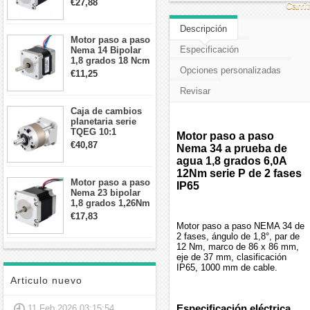
€27,88
Carri
57x57x84mm 8
cables
Descripción
Motor paso a paso
Especificación
Nema 14 Bipolar
1,8 grados 18 Ncm
Opciones personalizadas
0,8 A 5,74 V 35 x
€11,25
35 x 34 mm 4
Revisar
cables
Caja de cambios
planetaria serie
TQEG 10:1
Motor paso a paso
contragolpe 15
€40,87
Nema 34 a prueba de
arcmin para motor
agua 1,8 grados 6,0A
paso a paso Nema
12Nm serie P de 2 fases
17
Motor paso a paso
IP65
Nema 23 bipolar
1,8 grados 1,26Nm
2,8A 2,5V
€17,83
57x57x56mm 4
Motor paso a paso NEMA 34 de
cables
2 fases, ángulo de 1,8°, par de
12 Nm, marco de 86 x 86 mm,
eje de 37 mm, clasificación
IP65, 1000 mm de cable.
Articulo nuevo
Especificación eléctrica
11 Feb 2026 03:15:54