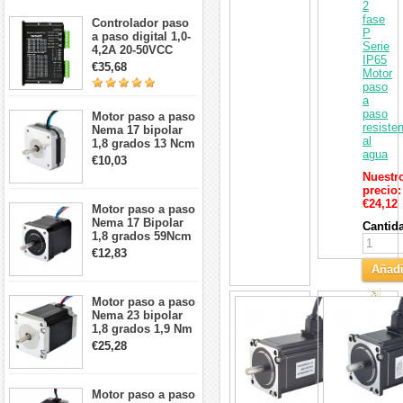
2
fase
Controlador paso
P
a paso digital 1,0-
Serie
4,2A 20-50VCC
IP65
para motor paso a
€35,68
Motor
paso Nema 17, 23,
paso
24
a
paso
Motor paso a paso
resiste
Nema 17 bipolar
al
1,8 grados 13 Ncm
agua
1A 3,5 V
€10,03
42x42x20mm 4
Nuestr
cables
precio:
€24,12
Motor paso a paso
Nema 17 Bipolar
Cantid
1,8 grados 59Ncm
2A 42x48mm 4
€12,83
cables compatible
Añadi
con impresora
3D/CNC
al
Motor paso a paso
Motor
Carri
Nema 23 bipolar
paso
1,8 grados 1,9 Nm
a
2,8 A 3,2 V
paso
€25,28
57x57x76mm 4
de
cables
bucle
cerrado
Motor paso a paso
Nema