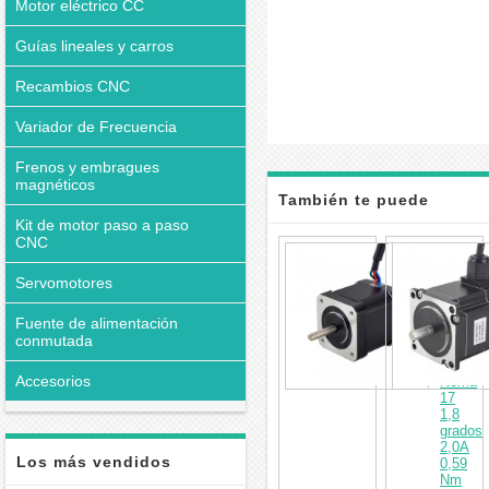
Motor eléctrico CC
Guías lineales y carros
Recambios CNC
Variador de Frecuencia
Frenos y embragues
magnéticos
También te puede
Kit de motor paso a paso
CNC
interesar
Motor
paso
Servomotores
a
paso
a
Fuente de alimentación
prueba
conmutada
de
agua
Accesorios
Nema
17
1,8
grados
2,0A
Los más vendidos
0,59
Nm