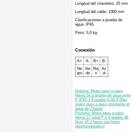
Longitud del chavetero: 25 mm
Longitud del cable: 1000 mm
Clasificaciones a prueba de
agua: IP65
Peso: 5,0 kg
Conexión
A+
A-
B+
B-
Ne
Ver
Roj
Az
gro
de
o
ul
Anterior: Motor paso a paso
Nema 34 a prueba de agua serie
P IP65 1,8 grados 6,0A 8,5Nm
motor paso a paso resistente al
agua de 2 fases
Próximo: Motor paso a paso
Nema 17 serie P 1,8 grados 48
Ncm 2A 2 fases con freno
electromagnético