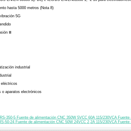
ento hasta 5000 metros (Nota 8)
vibración 5G
endido
nsión Ⅲ
ización industrial
ustrial
eléctricos
 o aparatos electrónicos
 LRS-350-5 Fuente de alimentación CNC 350W 5VCC 60A 115/230VCA Fuente 
RS-50-24 Fuente de alimentación CNC 50W 24VCC 2,2A 115/230VCA Fuente d