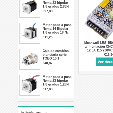
Nema 23 bipolar
1,8 grados 2,83Nm
4A 2,26 V
€27,88
57x57x84mm 8
cables
Motor paso a paso
Nema 14 Bipolar
1,8 grados 18 Ncm
0,8 A 5,74 V 35 x
€11,25
35 x 34 mm 4
Meanwell LRS-150
cables
alimentación CN
12,5A 115/230VC
Caja de cambios
alimentación 
€16,3
planetaria serie
cerra
TQEG 10:1
contragolpe 15
€40,87
arcmin para motor
paso a paso Nema
17
Motor paso a paso
Nema 23 bipolar
1,8 grados 1,26Nm
2,8A 2,5V
€17,83
57x57x56mm 4
cables
Articulo nuevo