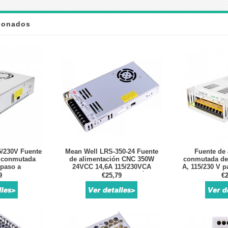
cionados
5/230V Fuente
Mean Well LRS-350-24 Fuente
Fuente de 
n conmutada
de alimentación CNC 350W
conmutada de 
 paso a
24VCC 14,6A 115/230VCA
A, 115/230 V p
nas CNC
Fuente de alimentación
paso CNC
9
€25,79
€2
conmutada cerrada
serv