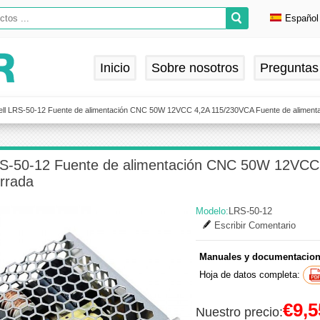
Español
Englis
Deuts
Inicio
Sobre nosotros
Preguntas
França
Españ
ll LRS-50-12 Fuente de alimentación CNC 50W 12VCC 4,2A 115/230VCA Fuente de aliment
S-50-12 Fuente de alimentación CNC 50W 12VCC 
rrada
Modelo:
LRS-50-12
Escribir Comentario
Manuales y documentacion
Hoja de datos completa:
€9,5
Nuestro precio: