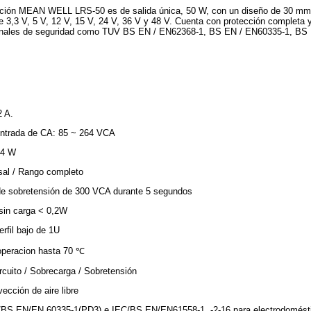
ación MEAN WELL LRS-50 es de salida única, 50 W, con un diseño de 30 mm d
e 3,3 V, 5 V, 12 V, 15 V, 24 V, 36 V y 48 V. Cuenta con protección completa
ionales de seguridad como TUV BS EN / EN62368-1, BS EN / EN60335-1, BS
2 A.
entrada de CA: 85 ~ 264 VCA
,4 W
sal / Rango completo
de sobretensión de 300 VCA durante 5 segundos
sin carga < 0,2W
rfil bajo de 1U
operacion hasta 70 ℃
rcuito / Sobrecarga / Sobretensión
ección de aire libre
/BS EN/EN 60335-1(PD3) e IEC/BS EN/EN61558-1, -2-16 para electrodomést