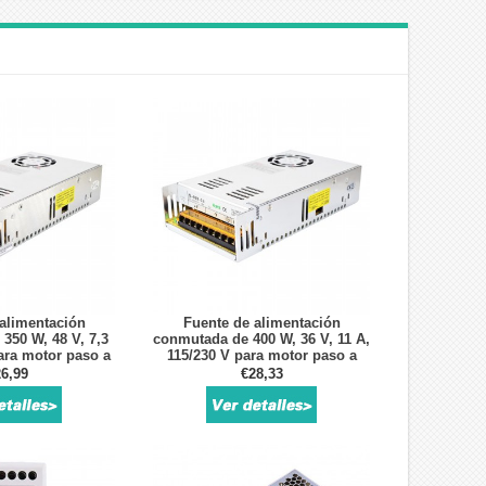
alimentación
Fuente de alimentación
350 W, 48 V, 7,3
conmutada de 400 W, 36 V, 11 A,
ara motor paso a
115/230 V para motor paso a
/sistema de
paso CNC/sistema de
6,99
€28,33
omotor
servomotor