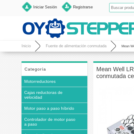
Iniciar Sesión
Registrarse
Inicio
Fuente de alimentación conmutada
Mean We
Mean Well LR
Categoría
conmutada ce
Motorreductores
Cajas reductoras de
velocidad
Motor paso a paso híbrido
Controlador de motor paso
a paso