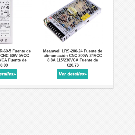
-60-5 Fuente de
Meanwell LRS-200-24 Fuente de
n CNC 60W 5VCC
alimentación CNC 200W 24VCC
VCA Fuente de
8,8A 115/230VCA Fuente de
n de riel DIN
alimentación conmutada
8,09
€20,73
cerrada