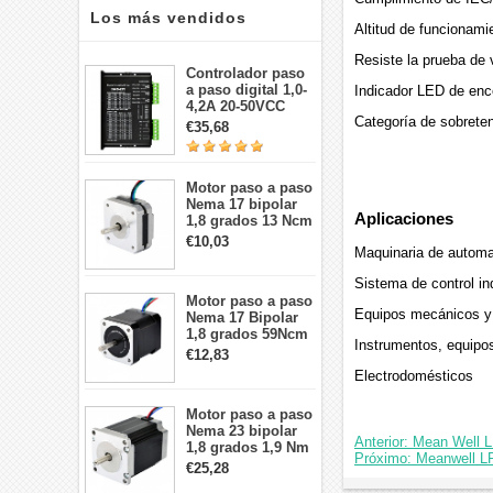
Los más vendidos
Altitud de funcionami
Resiste la prueba de 
Controlador paso
a paso digital 1,0-
Indicador LED de enc
4,2A 20-50VCC
Categoría de sobrete
para motor paso a
€35,68
paso Nema 17, 23,
24
Motor paso a paso
Nema 17 bipolar
Aplicaciones
1,8 grados 13 Ncm
1A 3,5 V
€10,03
Maquinaria de automat
42x42x20mm 4
cables
Sistema de control ind
Motor paso a paso
Equipos mecánicos y 
Nema 17 Bipolar
1,8 grados 59Ncm
Instrumentos, equipos
2A 42x48mm 4
€12,83
cables compatible
Electrodomésticos
con impresora
3D/CNC
Motor paso a paso
Nema 23 bipolar
Anterior: Mean Well
1,8 grados 1,9 Nm
Próximo: Meanwell L
2,8 A 3,2 V
€25,28
57x57x76mm 4