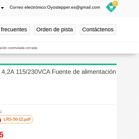
0
Correo electrónico:Oyostepper.es@gmail.com
h
ch
 frecuentes
Orden de pista
Contáctenos
is
ol
ación conmutada cerrada
4,2A 115/230VCA Fuente de alimentación
:
LRS-50-12.pdf
5