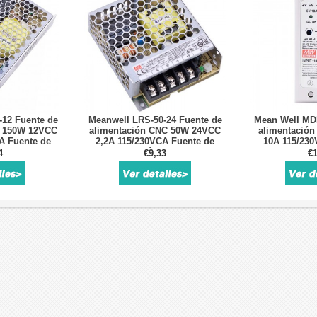
-12 Fuente de
Meanwell LRS-50-24 Fuente de
Mean Well MDR
C 150W 12VCC
alimentación CNC 50W 24VCC
alimentació
A Fuente de
2,2A 115/230VCA Fuente de
10A 115/230
conmutada
alimentación conmutada
alimentació
4
€9,33
€1
da
cerrada