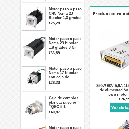
cables
Motor paso a paso
Productos rela
CNC Nema 23
Bipolar 1,8 grados
1,9 Nm 3A 3,36 V
€25,28
57x57x76mm 4
cables
Motor paso a paso
Nema 23 bipolar
1,8 grados 3 Nm
4,2A 57x57x114mm
€33,89
motor paso a paso
CNC de 4 cables
Motor paso a paso
Nema 17 bipolar
con caja de
cambios planetaria
€28,20
350W 60V 5,9A 11
5:1 longitud 33mm
de alimentació
26Ncm 12V para
para motor
impresora 3D
Caja de cambios
paso/máqui
Robot CNC DIY
€26,9
planetaria serie
TQEG 5:1
contragolpe 15
€40,87
arcmin para motor
paso a paso Nema
17
Motor paso a paso