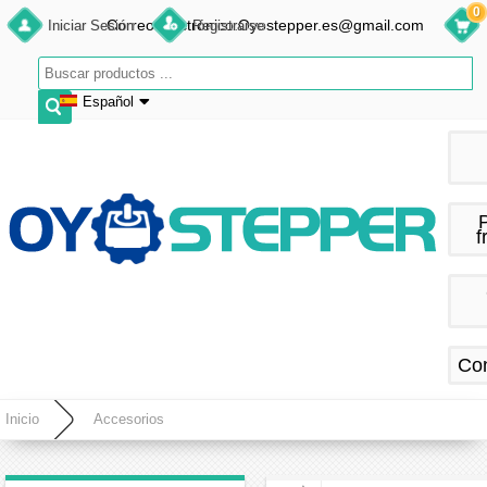
0
Correo electrónico:Oyostepper.es@gmail.com
Iniciar Sesión
Registrarse
Español
English
Deutsch
Français
f
Español
Co
Inicio
Accesorios