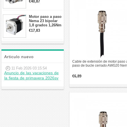
contragolpe 15
€40,87
arcmin para motor
paso a paso Nema
17
Motor paso a paso
Nema 23 bipolar
1,8 grados 1,26Nm
2,8A 2,5V
€17,83
57x57x56mm 4
cables
Articulo nuevo
Cable de extensión de motor paso 
paso de bucle cerrado AWG20 Ne
11 Feb 2026 03:15:54
23 y 24 de 2,7 m (106") con conect
Anuncio de las vacaciones de
de aviación GX16
€6,89
la fiesta de primavera 2026sv