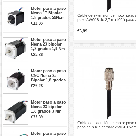
Motor paso a paso
Nema 17 Bipolar
Cable de extensión de motor paso 
1,8 grados 59Ncm
paso AWG18 de 2,7 m (106") paso 
2A 42x48mm 4
€12,83
paso de circuito cerrado Nema 34
cables compatible
con impresora
€6,89
3D/CNC
Motor paso a paso
Nema 23 bipolar
1,8 grados 1,9 Nm
2,8 A 3,2 V
€25,28
57x57x76mm 4
cables
Motor paso a paso
CNC Nema 23
Bipolar 1,8 grados
1,9 Nm 3A 3,36 V
€25,28
57x57x76mm 4
cables
Motor paso a paso
Nema 23 bipolar
1,8 grados 3 Nm
4,2A 57x57x114mm
€33,89
motor paso a paso
Cable de extensión de motor paso 
CNC de 4 cables
paso de bucle cerrado AWG18 Ne
34 de 1,7 m (67") con conector de
Motor paso a paso
aviación GX16