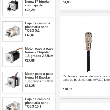
Nema 17 bipolar
€4,83
con caja de
cambios planetaria
€28,20
5:1 longitud 33mm
26Ncm 12V para
impresora 3D
Caja de cambios
Robot CNC DIY
planetaria serie
TQEG 5:1
contragolpe 15
€40,87
arcmin para motor
paso a paso Nema
17
Motor paso a paso
Nema 23 bipolar
1,8 grados 2,83Nm
4A 2,26 V
€27,88
57x57x84mm 8
cables
Motor paso a paso
Cable de extensión de motor paso 
Nema 14 Bipolar
paso de bucle cerrado AWG20 Ne
1,8 grados 18 Ncm
23, 24 de 4,7 m (185") con conecto
0,8 A 5,74 V 35 x
€11,25
aviación GX16
35 x 34 mm 4
€10,33
cables
Caja de cambios
planetaria serie
TQEG 10:1