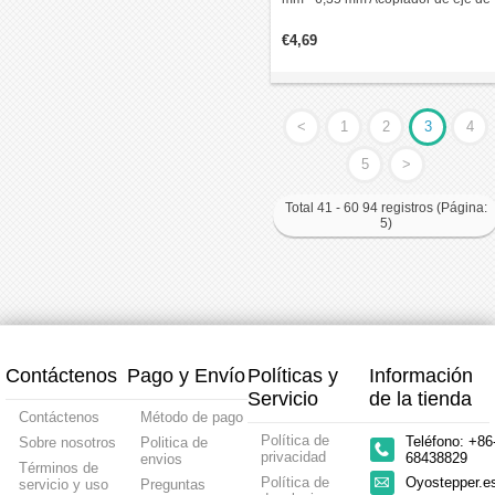
motor paso a paso CNC de 25x30
€4,69
<
1
2
3
4
5
>
Total 41 - 60 94 registros (Página:
5)
Contáctenos
Pago y Envío
Políticas y
Información
Servicio
de la tienda
Contáctenos
Método de pago
Política de
Teléfono: +86
Sobre nosotros
Politica de
privacidad
68438829
envios
Términos de
Política de
Oyostepper.
servicio y uso
Preguntas