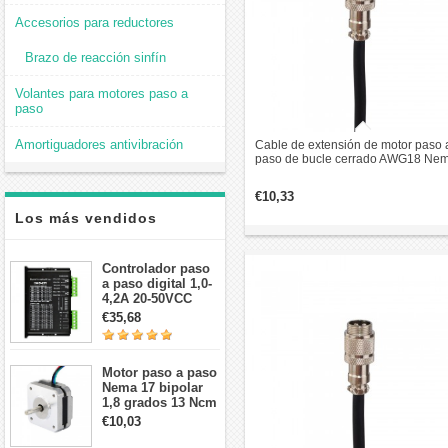
Accesorios para reductores
Brazo de reacción sinfín
Volantes para motores paso a
paso
Amortiguadores antivibración
Cable de extensión de motor paso 
paso de bucle cerrado AWG18 Ne
34 de 4,7 m (185") con conector de
aviación GX16
€10,33
Los más vendidos
Controlador paso
a paso digital 1,0-
4,2A 20-50VCC
para motor paso a
€35,68
paso Nema 17, 23,
24
Motor paso a paso
Nema 17 bipolar
1,8 grados 13 Ncm
1A 3,5 V
€10,03
42x42x20mm 4
cables