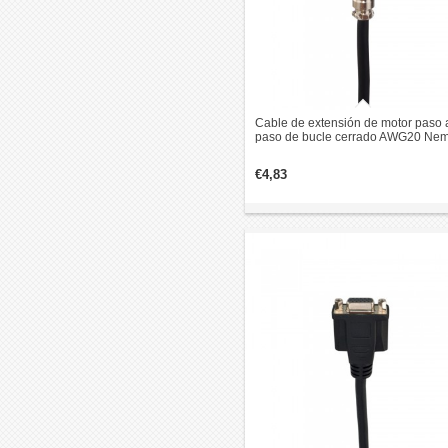
Cable de extensión de motor paso 
paso de bucle cerrado AWG20 Ne
23 y 24 de 1,7 m (67") con conector
aviación GX16
€4,83