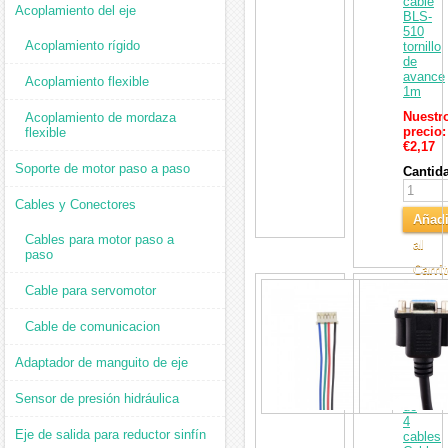
cable
Acoplamiento del eje
BLS-
510
Acoplamiento rígido
tornillo
de
avance
Acoplamiento flexible
1m
Nuestr
Acoplamiento de mordaza
precio:
flexible
€2,17
Soporte de motor paso a paso
Cantid
Cables y Conectores
Añadi
Cables para motor paso a
al
paso
Carri
Cable
Cable para servomotor
de
conexi
Cable de comunicacion
de
motor
paso
Adaptador de manguito de eje
a
paso
Sensor de presión hidráulica
de
4
Eje de salida para reductor sinfín
cables