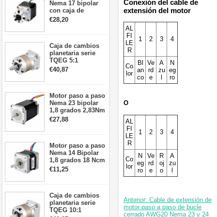
Conexión del cable de
Nema 17 bipolar
extensión del motor
con caja de
cambios planetaria
€28,20
5:1 longitud 33mm
AL
26Ncm 12V para
FI
1
2
3
4
impresora 3D
LE
Caja de cambios
Robot CNC DIY
R
planetaria serie
TQEG 5:1
Bl
Ve
A
N
Co
contragolpe 15
€40,87
an
rd
zu
eg
lor
arcmin para motor
co
e
l
ro
paso a paso Nema
17
Motor paso a paso
O
Nema 23 bipolar
1,8 grados 2,83Nm
4A 2,26 V
€27,88
AL
57x57x84mm 8
FI
1
2
3
4
cables
LE
R
Motor paso a paso
Nema 14 Bipolar
N
Ve
R
A
Co
1,8 grados 18 Ncm
eg
rd
oj
zu
lor
0,8 A 5,74 V 35 x
€11,25
ro
e
o
l
35 x 34 mm 4
cables
Caja de cambios
Anterior: Cable de extensión de
planetaria serie
motor paso a paso de bucle
TQEG 10:1
cerrado AWG20 Nema 23 y 24