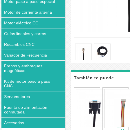
Motor paso a paso especial
Motor de corriente alterna
Motor eléctrico CC
Guías lineales y carros
Recambios CNC
Variador de Frecuencia
Frenos y embragues
magnéticos
También te puede
Kit de motor paso a paso
CNC
interesar
Cable
de
Servomotores
conexi
RS232
Fuente de alimentación
para
conmutada
control
conecto
BLDC
Accesorios
de