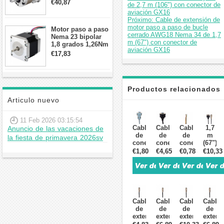
contragolpe 15
€40,87
de 2,7 m (106") con conector de
arcmin para motor
aviación GX16
paso a paso Nema
Próximo: Cable de extensión de
17
motor paso a paso de bucle
Motor paso a paso
cerrado AWG18 Nema 34 de 1,7
Nema 23 bipolar
m (67") con conector de
1,8 grados 1,26Nm
aviación GX16
2,8A 2,5V
€17,83
57x57x56mm 4
cables
Productos relacionados
Articulo nuevo
11 Feb 2026 03:15:54
Cable
Cable
Cable
1,7
Anuncio de las vacaciones de
de
de
de
m
la fiesta de primavera 2026sv
conexión
conexión
conexión
(67")
RS232
de
de
AWG2
€1,80
€4,65
€0,78
€10,33
de
cable
motor
Nema
1,5
de
paso
23 y
m
extensión
a
24
(59")
de
paso
kit
de
codificador
6
de
largo
de
hilos
cable
Cable
Cable
Cable
Cable
para
1,5
cable
de
de
de
de
de
controlador
m
de
extens
extensión
extensión
extensión
extens
paso
(59")
400
de
de
de
de
de