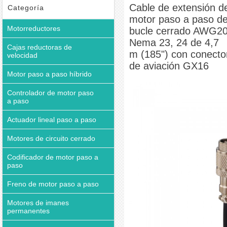
con conector de aviación GX16
Cable de extensión d
Categoría
motor paso a paso d
Motorreductores
bucle cerrado AWG2
Nema 23, 24 de 4,7
Cajas reductoras de
m (185") con conecto
velocidad
de aviación GX16
Motor paso a paso híbrido
Controlador de motor paso
a paso
Actuador lineal paso a paso
Motores de circuito cerrado
Codificador de motor paso a
paso
Freno de motor paso a paso
Motores de imanes
permanentes