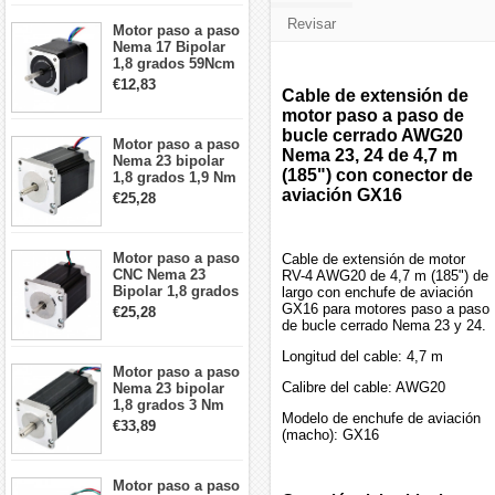
Revisar
Motor paso a paso
Nema 17 Bipolar
1,8 grados 59Ncm
2A 42x48mm 4
€12,83
Cable de extensión de
cables compatible
con impresora
motor paso a paso de
3D/CNC
bucle cerrado AWG20
Motor paso a paso
Nema 23, 24 de 4,7 m
Nema 23 bipolar
(185") con conector de
1,8 grados 1,9 Nm
2,8 A 3,2 V
aviación GX16
€25,28
57x57x76mm 4
cables
Motor paso a paso
Cable de extensión de motor
CNC Nema 23
RV-4 AWG20 de 4,7 m (185") de
Bipolar 1,8 grados
largo con enchufe de aviación
1,9 Nm 3A 3,36 V
GX16 para motores paso a paso
€25,28
57x57x76mm 4
de bucle cerrado Nema 23 y 24.
cables
Longitud del cable: 4,7 m
Motor paso a paso
Calibre del cable: AWG20
Nema 23 bipolar
1,8 grados 3 Nm
Modelo de enchufe de aviación
4,2A 57x57x114mm
€33,89
(macho): GX16
motor paso a paso
CNC de 4 cables
Motor paso a paso