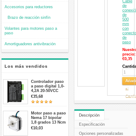
Cable
de
Accesorios para reductores
conexi
de
Brazo de reacción sinfín
500
mm
Volantes para motores paso a
con
paso
conecto
de
paso
Amortiguadores antivibración
Nuestr
precio:
€0,35
Los más vendidos
Cantid
Añadi
Controlador paso
a paso digital 1,0-
al
4,2A 20-50VCC
para motor paso a
Carri
€35,68
paso Nema 17, 23,
24
Motor paso a paso
Descripción
Nema 17 bipolar
1,8 grados 13 Ncm
Especificación
1A 3,5 V
€10,03
42x42x20mm 4
Opciones personalizadas
cables