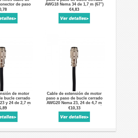
onector de paso
AWG18 Nema 34 de 1,7 m (67")
con conector de aviación GX16
0,78
€4,83
ensión de motor
Cable de extensión de motor
e bucle cerrado
paso a paso de bucle cerrado
3 y 24 de 2,7 m
AWG20 Nema 23, 24 de 4,7 m
ector de aviación
(185") con conector de aviación
6,89
€10,33
X16
GX16