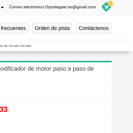
0
Correo electrónico:Oyostepper.es@gmail.com
h
ch
 frecuentes
Orden de pista
Contáctenos
is
ol
o de circuito cerrado
odificador de motor paso a paso de
33