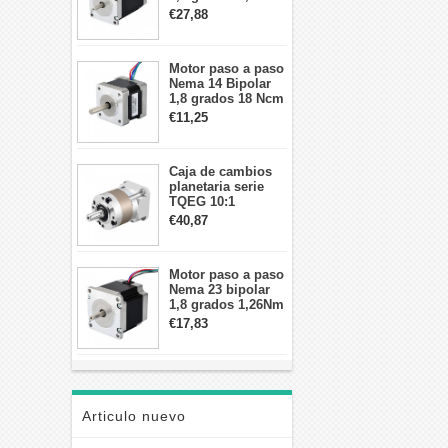
4A 2,26 V
€27,88
57x57x84mm 8
cables
Motor paso a paso
Nema 14 Bipolar
1,8 grados 18 Ncm
0,8 A 5,74 V 35 x
€11,25
35 x 34 mm 4
cables
Caja de cambios
planetaria serie
TQEG 10:1
contragolpe 15
€40,87
arcmin para motor
paso a paso Nema
17
Motor paso a paso
Nema 23 bipolar
1,8 grados 1,26Nm
2,8A 2,5V
€17,83
57x57x56mm 4
cables
Articulo nuevo