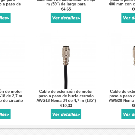
o a paso de
m (59") de largo para
400 mm con c
rrado
controlador paso a paso de
€4,65
€
bucle cerrado
ión de motor
Cable de extensión de motor
Cable de ext
18 de 2,7 m
paso a paso de bucle cerrado
paso a paso d
o de circuito
AWG18 Nema 34 de 4,7 m (185")
AWG20 Nema 2
ema 34
con conector de aviación GX16
(106") con con
€10,33
€
G