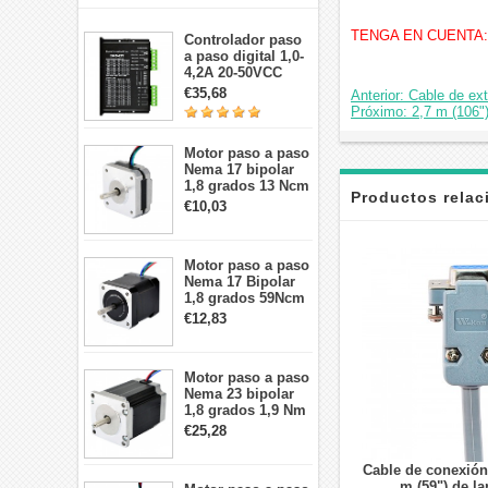
TENGA EN CUENTA: el 
Controlador paso
a paso digital 1,0-
4,2A 20-50VCC
para motor paso a
€35,68
Anterior: Cable de e
paso Nema 17, 23,
Próximo: 2,7 m (106"
24
Motor paso a paso
Nema 17 bipolar
1,8 grados 13 Ncm
Productos rela
1A 3,5 V
€10,03
42x42x20mm 4
cables
Motor paso a paso
Nema 17 Bipolar
1,8 grados 59Ncm
2A 42x48mm 4
€12,83
cables compatible
con impresora
3D/CNC
Motor paso a paso
Nema 23 bipolar
1,8 grados 1,9 Nm
2,8 A 3,2 V
€25,28
57x57x76mm 4
cables
Cable de conexión
m (59") de la