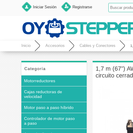
Iniciar Sesión
Registrarse
Inicio
Accesorios
Cables y Conectores
1
1,7 m (67") A
Categoría
circuito cerra
Motorreductores
Cajas reductoras de
velocidad
Motor paso a paso híbrido
Controlador de motor paso
a paso