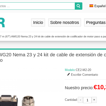
Español
Englis
Deuts
Inicio
Sobre nosotros
Preguntas
França
Españ
,7 m (67") AWG20 Nema 23 y 24 kit de cable de extensión de codificador de motor paso a pas
WG20 Nema 23 y 24 kit de cable de extensión de c
do
Modelo:
CE2-M2-20
Escribir Comentario
€10,
Nuestro precio:
-
+
Cantidad: