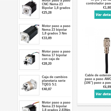
Motor paso a paso
controlador pas
CNC Nema 23
bucle ce
€1,80
Bipolar 1,8 grados
1,9 Nm 3A 3,36 V
€25,28
57x57x76mm 4
cables
Motor paso a paso
Nema 23 bipolar
1,8 grados 3 Nm
4,2A 57x57x114mm
€33,89
motor paso a paso
CNC de 4 cables
Motor paso a paso
Nema 17 bipolar
con caja de
cambios planetaria
€28,20
5:1 longitud 33mm
26Ncm 12V para
impresora 3D
Cable de extens
Caja de cambios
Robot CNC DIY
paso a paso AWG
planetaria serie
(106") paso a pas
TQEG 5:1
cerrado N
€6,89
contragolpe 15
€40,87
arcmin para motor
paso a paso Nema
17
Motor paso a paso
Nema 23 bipolar
1,8 grados 2,83Nm