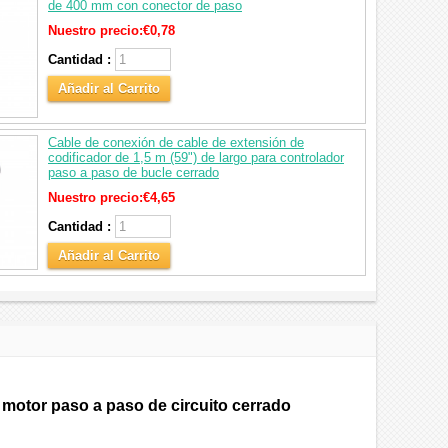
de 400 mm con conector de paso
Nuestro precio:
€0,78
Cantidad :
Añadir al Carrito
Cable de conexión de cable de extensión de
codificador de 1,5 m (59") de largo para controlador
paso a paso de bucle cerrado
Nuestro precio:
€4,65
Cantidad :
Añadir al Carrito
 motor paso a paso de circuito cerrado