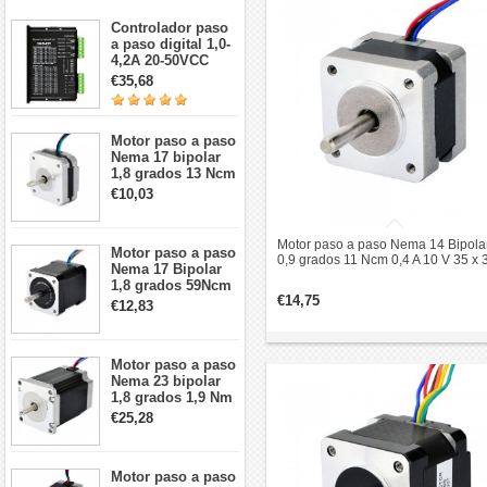
Controlador paso
a paso digital 1,0-
4,2A 20-50VCC
para motor paso a
€35,68
paso Nema 17, 23,
24
Motor paso a paso
Nema 17 bipolar
1,8 grados 13 Ncm
1A 3,5 V
€10,03
42x42x20mm 4
cables
Motor paso a paso Nema 14 Bipola
Motor paso a paso
0,9 grados 11 Ncm 0,4 A 10 V 35 x 
Nema 17 Bipolar
28 mm 4 cables
1,8 grados 59Ncm
€14,75
2A 42x48mm 4
€12,83
cables compatible
con impresora
3D/CNC
Motor paso a paso
Nema 23 bipolar
1,8 grados 1,9 Nm
2,8 A 3,2 V
€25,28
57x57x76mm 4
cables
Motor paso a paso