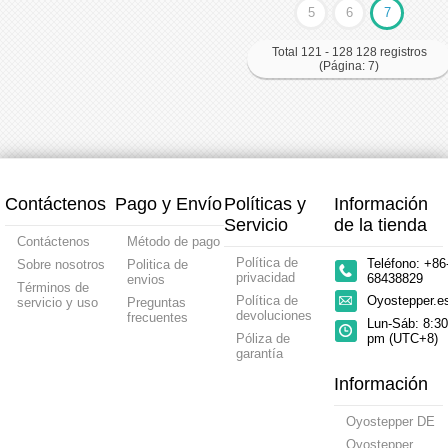
5
6
7
Total 121 - 128 128 registros
(Página: 7)
Contáctenos
Pago y Envío
Políticas y
Información
Servicio
de la tienda
Contáctenos
Método de pago
Política de
Teléfono: +86
Sobre nosotros
Politica de
privacidad
68438829
envios
Términos de
Política de
Oyostepper.
servicio y uso
Preguntas
devoluciones
frecuentes
Lun-Sáb: 8:30
Póliza de
pm (UTC+8)
garantía
Información
Oyostepper DE
Oyostepper