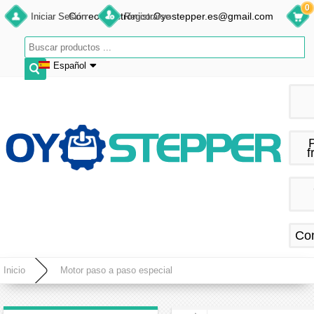
0
Correo electrónico:Oyostepper.es@gmail.com
Iniciar Sesión
Registrarse
Español
English
Deutsch
Français
f
Español
Co
Inicio
Motor paso a paso especial