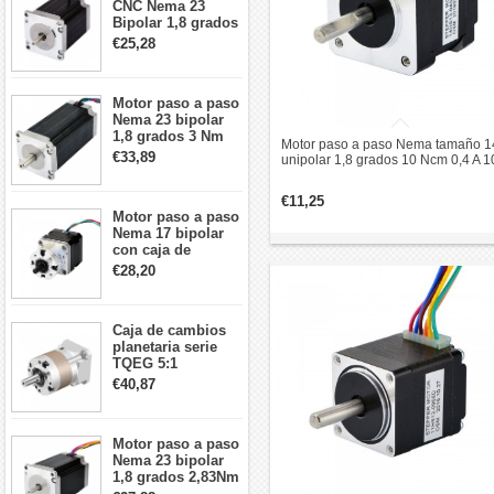
CNC Nema 23
Bipolar 1,8 grados
1,9 Nm 3A 3,36 V
€25,28
57x57x76mm 4
cables
Motor paso a paso
Nema 23 bipolar
1,8 grados 3 Nm
Motor paso a paso Nema tamaño 1
4,2A 57x57x114mm
€33,89
unipolar 1,8 grados 10 Ncm 0,4 A 1
motor paso a paso
35x35x34mm 6 cables
CNC de 4 cables
€11,25
Motor paso a paso
Nema 17 bipolar
con caja de
cambios planetaria
€28,20
5:1 longitud 33mm
26Ncm 12V para
impresora 3D
Caja de cambios
Robot CNC DIY
planetaria serie
TQEG 5:1
contragolpe 15
€40,87
arcmin para motor
paso a paso Nema
17
Motor paso a paso
Nema 23 bipolar
1,8 grados 2,83Nm
4A 2,26 V