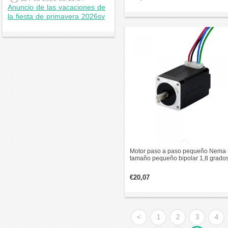
Anuncio de las vacaciones de
la fiesta de primavera 2026sv
Motor paso a paso pequeño Nema 
tamaño pequeño bipolar 1,8 grado
2Ncm 0,6A 3,9 V 20x20x33mm 4
cables
€20,07
<
1
2
3
4