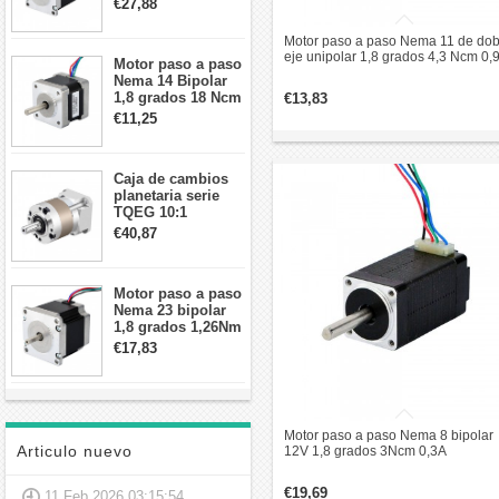
€27,88
57x57x84mm 8
cables
Motor paso a paso Nema 11 de dob
eje unipolar 1,8 grados 4,3 Ncm 0,
Motor paso a paso
2,7V 28x31mm 6 cables
Nema 14 Bipolar
1,8 grados 18 Ncm
€13,83
0,8 A 5,74 V 35 x
€11,25
35 x 34 mm 4
cables
Caja de cambios
planetaria serie
TQEG 10:1
contragolpe 15
€40,87
arcmin para motor
paso a paso Nema
17
Motor paso a paso
Nema 23 bipolar
1,8 grados 1,26Nm
2,8A 2,5V
€17,83
57x57x56mm 4
cables
Motor paso a paso Nema 8 bipolar
Articulo nuevo
12V 1,8 grados 3Ncm 0,3A
20x20x38mm 4 cables
€19,69
11 Feb 2026 03:15:54