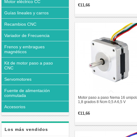
Motor eléctrico CC
€11,66
Guías lineales y carros
Recambios CNC
Variador de Frecuencia
Frenos y embragues
magnéticos
Kit de motor paso a paso
CNC
Servomotores
Fuente de alimentación
conmutada
Motor paso a paso Nema 16 unipol
1,8 grados 8 Ncm 0,5 A 6,5 V
39x39x20mm 6 cables
Accesorios
€11,66
Los más vendidos