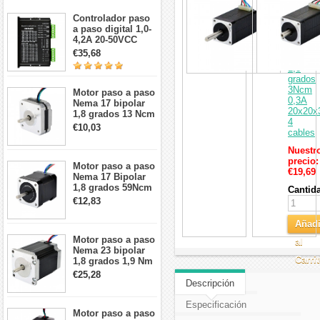
a
paso
Controlador paso
Nema
a paso digital 1,0-
8
4,2A 20-50VCC
bipolar
para motor paso a
€35,68
12V
paso Nema 17, 23,
1,8
24
grados
3Ncm
Motor paso a paso
0,3A
Nema 17 bipolar
20x20
1,8 grados 13 Ncm
4
1A 3,5 V
€10,03
cables
42x42x20mm 4
cables
Nuestr
precio:
Motor paso a paso
€19,69
Nema 17 Bipolar
1,8 grados 59Ncm
Cantid
2A 42x48mm 4
€12,83
cables compatible
con impresora
Añadi
3D/CNC
Motor paso a paso
al
Nema 23 bipolar
Carri
1,8 grados 1,9 Nm
2,8 A 3,2 V
€25,28
57x57x76mm 4
Descripción
cables
Especificación
Motor paso a paso