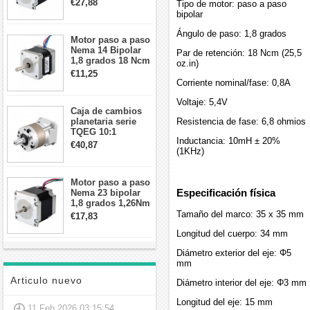
€27,88
Tipo de motor: paso a paso
57x57x84mm 8
bipolar
cables
Ángulo de paso: 1,8 grados
Motor paso a paso
Nema 14 Bipolar
Par de retención: 18 Ncm (25,5
1,8 grados 18 Ncm
oz.in)
0,8 A 5,74 V 35 x
€11,25
35 x 34 mm 4
Corriente nominal/fase: 0,8A
cables
Voltaje: 5,4V
Caja de cambios
planetaria serie
Resistencia de fase: 6,8 ohmios
TQEG 10:1
Inductancia: 10mH ± 20%
contragolpe 15
€40,87
(1KHz)
arcmin para motor
paso a paso Nema
17
Motor paso a paso
Especificación física
Nema 23 bipolar
1,8 grados 1,26Nm
2,8A 2,5V
Tamaño del marco: 35 x 35 mm
€17,83
57x57x56mm 4
Longitud del cuerpo: 34 mm
cables
Diámetro exterior del eje: Φ5
mm
Articulo nuevo
Diámetro interior del eje: Φ3 mm
Longitud del eje: 15 mm
11 Feb 2026 03:15:54