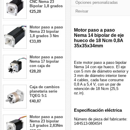
CNC Nema 23
Opciones personalizadas
Bipolar 1,8 grados
1,9 Nm 3A 3,36 V
Revisar
€25,28
57x57x76mm 4
cables
Motor paso a paso
Motor paso a paso
Nema 23 bipolar
Nema 14 bipolar de eje
1,8 grados 3 Nm
4,2A 57x57x114mm
hueco de 18 Ncm 0,8A
€33,89
motor paso a paso
35x35x34mm
CNC de 4 cables
Motor paso a paso
Nema 17 bipolar
Este motor paso a paso bipolar
con caja de
Nema 14 con eje hueco. El eje
cambios planetaria
€28,20
con 5 mm de diámetro exterior y
5:1 longitud 33mm
3 mm de diámetro interior tiene
26Ncm 12V para
4 cables, cada fase consume
impresora 3D
0,8 A a 5,4 V, con un par de
Caja de cambios
Robot CNC DIY
retención de 18 Ncm (25,5
planetaria serie
oz.in).
TQEG 5:1
contragolpe 15
€40,87
arcmin para motor
paso a paso Nema
Especificación eléctrica
17
Motor paso a paso
Número de pieza del fabricante:
Nema 23 bipolar
14HS13-0804SH
1,8 grados 2,83Nm
4A 2,26 V