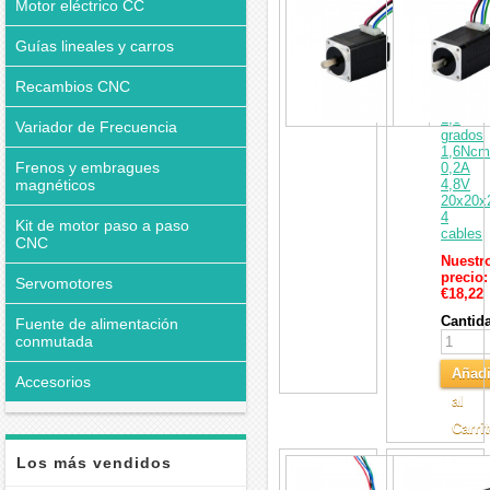
motor
Motor eléctrico CC
paso
a
Guías lineales y carros
paso
Nema
Recambios CNC
8
bipolar
1,8
Variador de Frecuencia
grados
1,6Ncm
Frenos y embragues
0,2A
magnéticos
4,8V
20x20
4
Kit de motor paso a paso
cables
CNC
Nuestr
precio:
Servomotores
€18,22
Cantid
Fuente de alimentación
conmutada
Añadi
Accesorios
al
Carri
Los más vendidos
Motor
paso