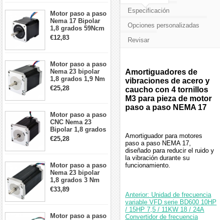
Especificación
Motor paso a paso
Nema 17 Bipolar
Opciones personalizadas
1,8 grados 59Ncm
2A 42x48mm 4
€12,83
Revisar
cables compatible
con impresora
3D/CNC
Motor paso a paso
Nema 23 bipolar
Amortiguadores de
1,8 grados 1,9 Nm
vibraciones de acero y
2,8 A 3,2 V
€25,28
caucho con 4 tornillos
57x57x76mm 4
M3 para pieza de motor
cables
paso a paso NEMA 17
Motor paso a paso
CNC Nema 23
Bipolar 1,8 grados
Amortiguador para motores
1,9 Nm 3A 3,36 V
€25,28
paso a paso NEMA 17,
57x57x76mm 4
diseñado para reducir el ruido y
cables
la vibración durante su
Motor paso a paso
funcionamiento.
Nema 23 bipolar
1,8 grados 3 Nm
4,2A 57x57x114mm
€33,89
motor paso a paso
Anterior: Unidad de frecuencia
CNC de 4 cables
variable VFD serie BD600 10HP
/ 15HP 7,5 / 11KW 18 / 24A
Motor paso a paso
Convertidor de frecuencia