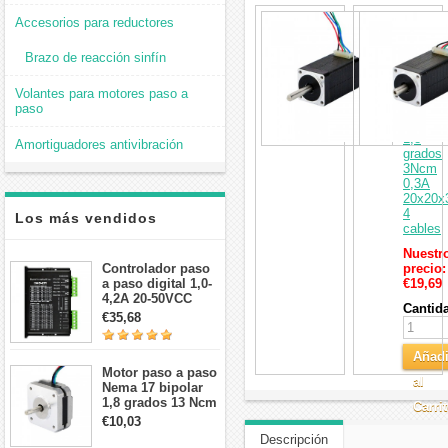
Motor
Accesorios para reductores
paso
a
Brazo de reacción sinfín
paso
Nema
Volantes para motores paso a
8
paso
bipolar
12V
1,8
Amortiguadores antivibración
grados
3Ncm
0,3A
20x20
4
Los más vendidos
cables
Nuestr
Controlador paso
precio:
a paso digital 1,0-
€19,69
4,2A 20-50VCC
Cantid
para motor paso a
€35,68
paso Nema 17, 23,
24
Añadi
Motor paso a paso
al
Nema 17 bipolar
1,8 grados 13 Ncm
Carri
1A 3,5 V
€10,03
42x42x20mm 4
Descripción
cables