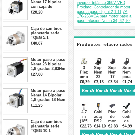
Nema 17 bipolar
inversor trifásico 380V VFD
con caja de
Próximo: Controlador de motor
cambios planetaria
paso a paso digital 2,1-11,7A
€28,20
5:1 longitud 33mm
176-253VCA para motor paso a
26Ncm 12V para
paso trifásico Nema 34, 42, 52
impresora 3D
Caja de cambios
Robot CNC DIY
planetaria serie
TQEG 5:1
contragolpe 15
€40,87
Productos relacionados
arcmin para motor
paso a paso Nema
17
Motor paso a paso
Nema 23 bipolar
3
Soporte
Soporte
Soport
1,8 grados 2,83Nm
Piezas
Nema
Nema
Nema2
4A 2,26 V
€27,88
amortiguadores
23
17
para
57x57x84mm 8
de
para
para
soport
€6,39
€3,13
€3,34
€1,74
cables
vibraciones
motor
motor
de
de
paso
paso
acero
Motor paso a paso
caucho
a
a
de
Nema 14 Bipolar
y
paso
paso
aleaci
1,8 grados 18 Ncm
acero
y
y
de
0,8 A 5,74 V 35 x
€11,25
paso
soporte
motor
motor
35 x 34 mm 4
4,7
Cable
Placa
Cable
a
de
paso
con
cables
m
adaptador
de
codifi
paso
acero
a
engran
(185")
RS232
montaje
de
Caja de cambios
NEMA
de
paso
planet
AWG18
a
y
motor
planetaria serie
€22,73
€14,10
€2,83
€4,99
17
aleación
engranado
Nema
cable
soporte
de
TQEG 10:1
con
de
Hobby
34
de
para
bucle