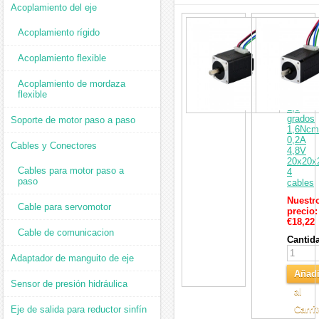
Acoplamiento del eje
interesar
Mini
Acoplamiento rígido
motor
paso
a
Acoplamiento flexible
paso
Nema
Acoplamiento de mordaza
8
flexible
bipolar
1,8
grados
Soporte de motor paso a paso
1,6Ncm
0,2A
Cables y Conectores
4,8V
20x20
Cables para motor paso a
4
paso
cables
Nuestr
Cable para servomotor
precio:
€18,22
Cable de comunicacion
Cantid
Adaptador de manguito de eje
Añadi
Sensor de presión hidráulica
al
Eje de salida para reductor sinfín
Carri