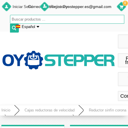
0
Correo electrónico:Oyostepper.es@gmail.com
Iniciar Sesión
Registrarse
Español
English
Deutsch
Français
f
Español
Co
Inicio
Cajas reductoras de velocidad
Reductor sinfín corona
Reductor sinfín-corona cuadrado
Caja de cambios de tornillo sin