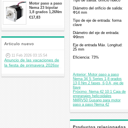
Tipo de salida: orificio hueco
Motor paso a paso
Nema 23 bipolar
Diámetro del orificio de salida:
1,8 grados 1,26Nm
Φ14 mm
2,8A 2,5V
€17,83
Tipo de eje de entrada: forma
57x57x56mm 4
clave
cables
Diámetro del eje de entrada:
Φ9mm
Articulo nuevo
Eje de entrada Máx. Longitud:
25 mm
11 Feb 2026 03:15:54
Eficiencia: 73%
Anuncio de las vacaciones de
la fiesta de primavera 2026sv
Anterior: Motor paso a paso
Nema 34 S Series 1,8 grados
13,0 Nm 2 fases, 6,0 A, eje de
llave
Próximo: Nema 42 10:1 Caja de
engranajes helicoidales
NMRV50 Gusano para motor
paso a paso Nema 42
Productos relacionados