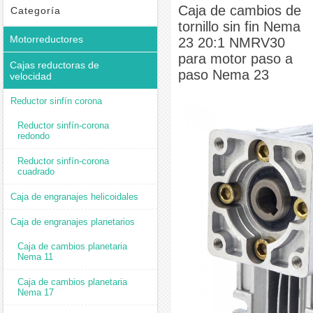
fin Nema 23 20:1 NMRV30 para motor paso a paso Nema 23
Caja de cambios de
Categoría
tornillo sin fin Nema
Motorreductores
23 20:1 NMRV30
para motor paso a
Cajas reductoras de
paso Nema 23
velocidad
Reductor sinfín corona
Reductor sinfín-corona
redondo
Reductor sinfín-corona
cuadrado
Caja de engranajes helicoidales
Caja de engranajes planetarios
Caja de cambios planetaria
Nema 11
Caja de cambios planetaria
Nema 17