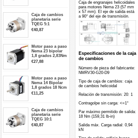
5:1 longitud 33mm
Caja de engranajes helicoidales
26Ncm 12V para
para motores Nema 23 (57 mm
impresora 3D
x 57 mm). El eje de salida está
Caja de cambios
Robot CNC DIY
a 90° del eje de transmisión.
planetaria serie
TQEG 5:1
contragolpe 15
€40,87
arcmin para motor
paso a paso Nema
17
Motor paso a paso
Nema 23 bipolar
Especificaciones de la caja
1,8 grados 2,83Nm
de cambios
4A 2,26 V
€27,88
57x57x84mm 8
Número de pieza del fabricante:
cables
NMRV30-G20-D9
Motor paso a paso
Tipo de caja de cambios: caja
Nema 14 Bipolar
de cambios helicoidal
1,8 grados 18 Ncm
0,8 A 5,74 V 35 x
€11,25
Relación de transmisión: 20: 1
35 x 34 mm 4
cables
Contragolpe sin carga: <=1°
Caja de cambios
Par máximo permitido de salida:
planetaria serie
18 Nm (159,31 lb-in)
TQEG 10:1
contragolpe 15
Salida máx. Carga radial: 0,94
€40,87
arcmin para motor
kN
paso a paso Nema
17