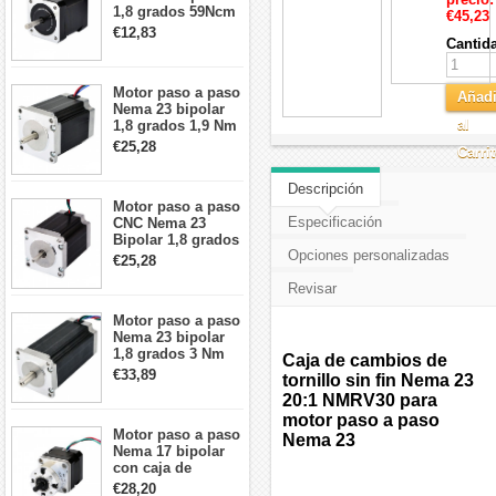
1,8 grados 59Ncm
€45,23
2A 42x48mm 4
€12,83
Cantid
cables compatible
con impresora
3D/CNC
Motor paso a paso
Añadi
Nema 23 bipolar
al
1,8 grados 1,9 Nm
2,8 A 3,2 V
€25,28
Carri
57x57x76mm 4
cables
Descripción
Motor paso a paso
Especificación
CNC Nema 23
Bipolar 1,8 grados
Opciones personalizadas
1,9 Nm 3A 3,36 V
€25,28
57x57x76mm 4
Revisar
cables
Motor paso a paso
Nema 23 bipolar
1,8 grados 3 Nm
Caja de cambios de
4,2A 57x57x114mm
€33,89
tornillo sin fin Nema 23
motor paso a paso
20:1 NMRV30 para
CNC de 4 cables
motor paso a paso
Motor paso a paso
Nema 23
Nema 17 bipolar
con caja de
cambios planetaria
€28,20