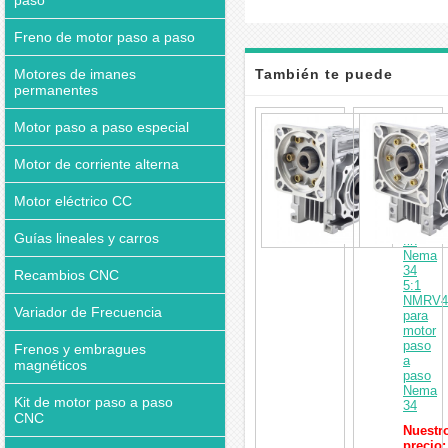
paso
Freno de motor paso a paso
Motores de imanes
También te puede
permanentes
interesar
Motor
Motor paso a paso especial
de
caja
Motor de corriente alterna
de
cambio
de
Motor eléctrico CC
tornillo
sin
Guías lineales y carros
fin
Nema
34
Recambios CNC
5:1
NMRV4
Variador de Frecuencia
para
motor
paso
Frenos y embragues
a
magnéticos
paso
Nema
Kit de motor paso a paso
34
CNC
Nuestr
precio: