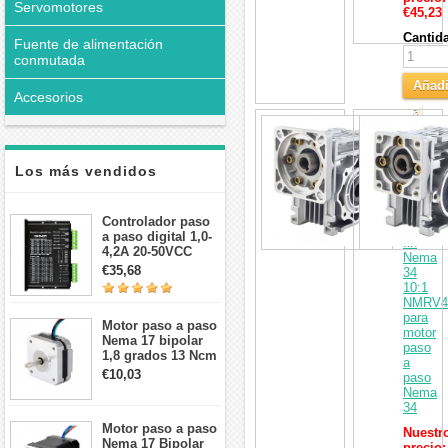
Servomotores
€45,23
Cantid
Fuente de alimentación
conmutada
Añadi
Accesorios
al
Motor
Carri
de
caja
de
Los más vendidos
cambio
de
tornillo
Controlador paso
sin
a paso digital 1,0-
fin
4,2A 20-50VCC
Nema
para motor paso a
€35,68
34
paso Nema 17, 23,
10:1
24
NMRV4
para
Motor paso a paso
motor
Nema 17 bipolar
paso
1,8 grados 13 Ncm
a
1A 3,5 V
€10,03
paso
42x42x20mm 4
Nema
cables
34
Motor paso a paso
Nuestr
Nema 17 Bipolar
precio: