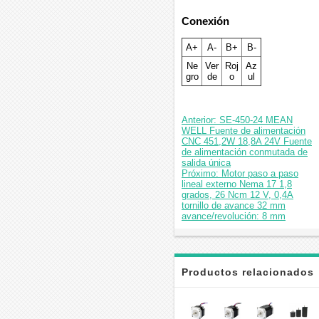
Conexión
A+
A-
B+
B-
Ne
Ver
Roj
Az
gro
de
o
ul
Anterior: SE-450-24 MEAN
WELL Fuente de alimentación
CNC 451,2W 18,8A 24V Fuente
de alimentación conmutada de
salida única
Próximo: Motor paso a paso
lineal externo Nema 17 1,8
grados, 26 Ncm 12 V, 0,4A
tornillo de avance 32 mm
avance/revolución: 8 mm
Productos relacionados