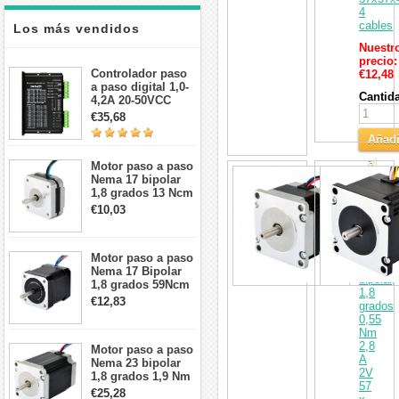
4
cables
Los más vendidos
Nuestr
precio:
Controlador paso
€12,48
a paso digital 1,0-
Cantid
4,2A 20-50VCC
para motor paso a
€35,68
paso Nema 17, 23,
Añadi
24
al
Motor paso a paso
Motor
Nema 17 bipolar
Carri
paso
1,8 grados 13 Ncm
a
1A 3,5 V
€10,03
paso
42x42x20mm 4
Nema
cables
23
doble
Motor paso a paso
eje
Nema 17 Bipolar
bipolar,
1,8 grados 59Ncm
1,8
2A 42x48mm 4
€12,83
grados
cables compatible
0,55
con impresora
Nm
3D/CNC
2,8
Motor paso a paso
A
Nema 23 bipolar
2V
1,8 grados 1,9 Nm
57
2,8 A 3,2 V
€25,28