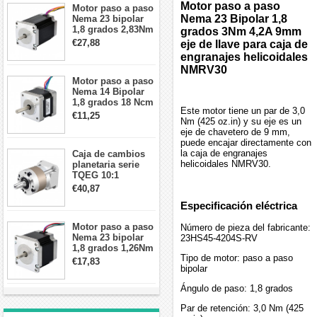
Motor paso a paso
Motor paso a paso
Nema 23 Bipolar 1,8
Nema 23 bipolar
1,8 grados 2,83Nm
grados 3Nm 4,2A 9mm
4A 2,26 V
€27,88
eje de llave para caja de
57x57x84mm 8
engranajes helicoidales
cables
NMRV30
Motor paso a paso
Nema 14 Bipolar
1,8 grados 18 Ncm
Este motor tiene un par de 3,0
0,8 A 5,74 V 35 x
€11,25
Nm (425 oz.in) y su eje es un
35 x 34 mm 4
eje de chavetero de 9 mm,
cables
puede encajar directamente con
la caja de engranajes
Caja de cambios
helicoidales NMRV30.
planetaria serie
TQEG 10:1
contragolpe 15
€40,87
arcmin para motor
Especificación eléctrica
paso a paso Nema
17
Motor paso a paso
Número de pieza del fabricante:
Nema 23 bipolar
23HS45-4204S-RV
1,8 grados 1,26Nm
Tipo de motor: paso a paso
2,8A 2,5V
€17,83
bipolar
57x57x56mm 4
cables
Ángulo de paso: 1,8 grados
Par de retención: 3,0 Nm (425