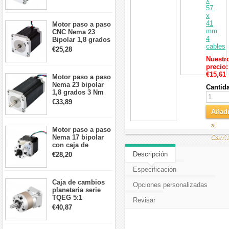
x
57x57x76mm 4
57
cables
x
41
Motor paso a paso
mm
CNC Nema 23
4
Bipolar 1,8 grados
cables
1,9 Nm 3A 3,36 V
€25,28
57x57x76mm 4
Nuestr
cables
precio:
€15,61
Motor paso a paso
Nema 23 bipolar
Cantid
1,8 grados 3 Nm
4,2A 57x57x114mm
€33,89
motor paso a paso
Añadi
CNC de 4 cables
al
Motor paso a paso
Nema 17 bipolar
Carri
con caja de
cambios planetaria
Descripción
€28,20
5:1 longitud 33mm
26Ncm 12V para
Especificación
impresora 3D
Caja de cambios
Robot CNC DIY
Opciones personalizadas
planetaria serie
TQEG 5:1
Revisar
contragolpe 15
€40,87
arcmin para motor
paso a paso Nema
17