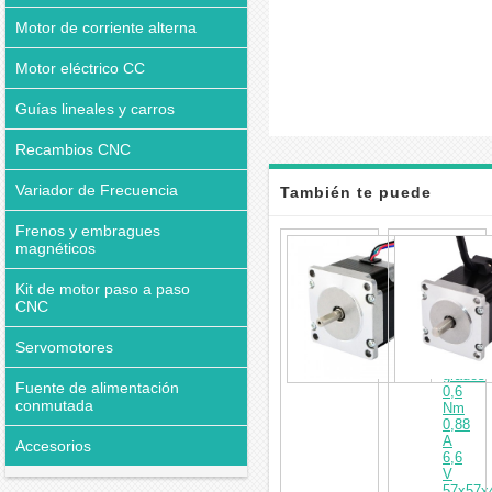
Motor de corriente alterna
Motor eléctrico CC
Guías lineales y carros
Recambios CNC
Variador de Frecuencia
También te puede
Frenos y embragues
interesar
Motor
magnéticos
paso
a
Kit de motor paso a paso
paso
CNC
Nema
23
bipolar
Servomotores
1,8
grados
Fuente de alimentación
0,6
conmutada
Nm
0,88
A
Accesorios
6,6
V
57x57