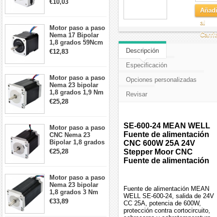
€10,03
42x42x20mm 4
Añadi
cables
al
Motor paso a paso
Carri
Nema 17 Bipolar
1,8 grados 59Ncm
2A 42x48mm 4
Descripción
€12,83
cables compatible
con impresora
Especificación
3D/CNC
Motor paso a paso
Opciones personalizadas
Nema 23 bipolar
1,8 grados 1,9 Nm
Revisar
2,8 A 3,2 V
€25,28
57x57x76mm 4
cables
SE-600-24 MEAN WELL
Motor paso a paso
Fuente de alimentación
CNC Nema 23
Bipolar 1,8 grados
CNC 600W 25A 24V
1,9 Nm 3A 3,36 V
€25,28
Stepper Moor CNC
57x57x76mm 4
Fuente de alimentación
cables
Motor paso a paso
Nema 23 bipolar
Fuente de alimentación MEAN
1,8 grados 3 Nm
WELL SE-600-24, salida de 24V
4,2A 57x57x114mm
€33,89
CC 25A, potencia de 600W,
motor paso a paso
protección contra cortocircuito,
CNC de 4 cables