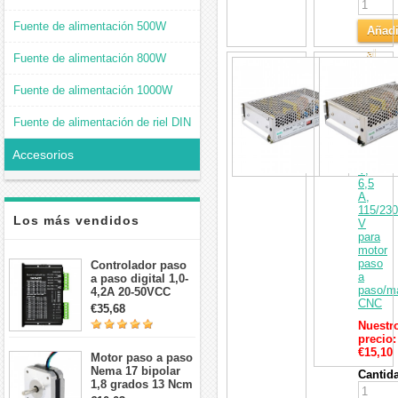
Fuente de alimentación 500W
Añadi
al
Fuente de alimentación 800W
Fuente
Carri
de
Fuente de alimentación 1000W
aliment
conmut
de
Fuente de alimentación de riel DIN
150
W,
Accesorios
24
V,
6,5
A,
115/230
Los más vendidos
V
para
motor
paso
Controlador paso
a
a paso digital 1,0-
paso/m
4,2A 20-50VCC
CNC
para motor paso a
€35,68
paso Nema 17, 23,
Nuestr
24
precio:
€15,10
Motor paso a paso
Nema 17 bipolar
Cantid
1,8 grados 13 Ncm
1A 3,5 V