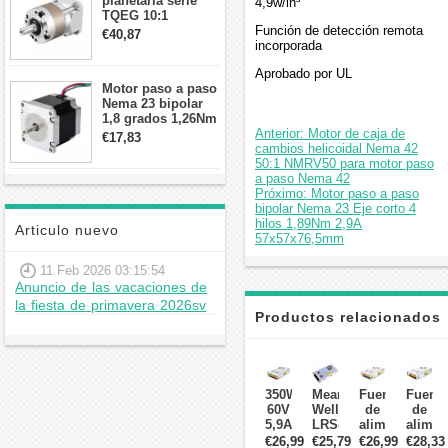
planetaria serie
4,9w/in³
TQEG 10:1
contragolpe 15
Función de detección remota
€40,87
arcmin para motor
incorporada
paso a paso Nema
Aprobado por UL
17
Motor paso a paso
Nema 23 bipolar
1,8 grados 1,26Nm
2,8A 2,5V
Anterior: Motor de caja de
€17,83
57x57x56mm 4
cambios helicoidal Nema 42
cables
50:1 NMRV50 para motor paso
a paso Nema 42
Próximo: Motor paso a paso
bipolar Nema 23 Eje corto 4
hilos 1,89Nm 2,9A
Articulo nuevo
57x57x76,5mm
11 Feb 2026 03:15:54
Anuncio de las vacaciones de
la fiesta de primavera 2026sv
Productos relacionados
350W
Mean
Fuente
Fuente
60V
Well
de
de
5,9A
LRS-
alimentación
alimen
115/230V
350-
conmutada
conmu
€26,99
€25,79
€26,99
€28,33