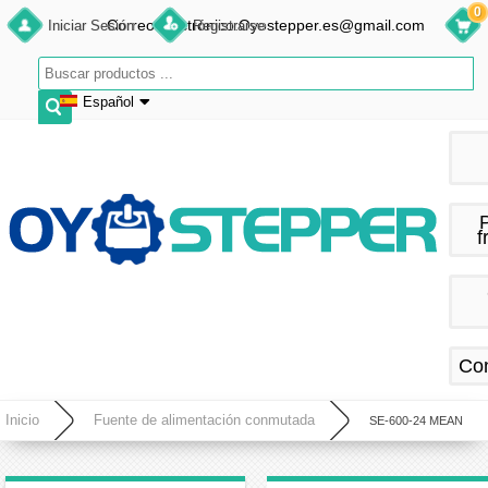
0
Correo electrónico:Oyostepper.es@gmail.com
Iniciar Sesión
Registrarse
Español
English
Deutsch
Français
f
Español
Co
Inicio
Fuente de alimentación conmutada
SE-600-24 MEAN
WELL Fuente de alimentación CNC 600W 25A 24V Stepper Moor CNC Fuente de