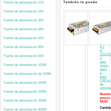
También te puede
Fuente de alimentación 12V
Fuente de alimentación 24V
interesar
Fuente
de
Fuente de alimentación 36V
aliment
conmut
de
Fuente de alimentación 48V
50
W,
Fuente de alimentación 60V
12
V,
Fuente de alimentación 80V
4,2
A,
115/230
Fuente de alimentación 50V
V
para
Fuente de alimentación 100W
motor
paso
a
Fuente de alimentación de 150W
paso
CNC/si
Fuente de alimentación 200W
de
servom
Fuente de alimentación 250W
Nuestr
precio:
Fuente de alimentación 350W
€8,62
Cantid
Fuente de alimentación 400W