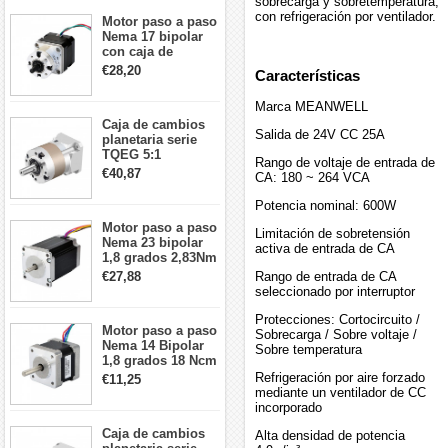
sobrecarga y sobretemperatura,
con refrigeración por ventilador.
Motor paso a paso
Nema 17 bipolar
con caja de
cambios planetaria
€28,20
Características
5:1 longitud 33mm
26Ncm 12V para
Marca MEANWELL
impresora 3D
Caja de cambios
Robot CNC DIY
Salida de 24V CC 25A
planetaria serie
TQEG 5:1
Rango de voltaje de entrada de
contragolpe 15
€40,87
CA: 180 ~ 264 VCA
arcmin para motor
paso a paso Nema
Potencia nominal: 600W
17
Motor paso a paso
Limitación de sobretensión
Nema 23 bipolar
activa de entrada de CA
1,8 grados 2,83Nm
4A 2,26 V
€27,88
Rango de entrada de CA
57x57x84mm 8
seleccionado por interruptor
cables
Protecciones: Cortocircuito /
Motor paso a paso
Sobrecarga / Sobre voltaje /
Nema 14 Bipolar
Sobre temperatura
1,8 grados 18 Ncm
0,8 A 5,74 V 35 x
Refrigeración por aire forzado
€11,25
35 x 34 mm 4
mediante un ventilador de CC
cables
incorporado
Caja de cambios
Alta densidad de potencia