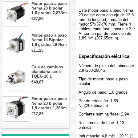
Motor paso a paso
Nema 23 bipolar
Este motor paso a paso Nema
1,8 grados 2,83Nm
23 de eje corto con eje de 13,5
4A 2,26 V
€27,88
mm de longitud, tamaño del
57x57x84mm 8
motor 57x57x76 mm. Tiene 4
cables
cables, cada fase consume 2,9
A, con un par de retención de
Motor paso a paso
1,89 Nm (267,65oz.in).
Nema 14 Bipolar
1,8 grados 18 Ncm
0,8 A 5,74 V 35 x
€11,25
35 x 34 mm 4
Especificación eléctrica
cables
Número de pieza del fabricante:
Caja de cambios
23HS30-2904S
planetaria serie
TQEG 10:1
Tipo de motor: paso a paso
contragolpe 15
€40,87
bipolar
arcmin para motor
paso a paso Nema
Ángulo de paso: 1,8 grados
17
Motor paso a paso
Par de retención: 1,89
Nema 23 bipolar
Nm(267,65oz.in)
1,8 grados 1,26Nm
2,8A 2,5V
€17,83
Corriente nominal/fase: 2,9A
57x57x56mm 4
cables
Resistencia de fase: 1,13
ohmios
Inductancia: 4,8 mH ± 20 % (1