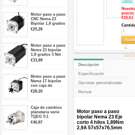
cables
57x57x76mm 4
cables
Nuestr
precio:
Motor paso a paso
€15,61
CNC Nema 23
Bipolar 1,8 grados
Cantid
1,9 Nm 3A 3,36 V
€25,28
57x57x76mm 4
cables
Añadi
Motor paso a paso
al
Nema 23 bipolar
1,8 grados 3 Nm
Carri
4,2A 57x57x114mm
€33,89
motor paso a paso
Descripción
CNC de 4 cables
Especificación
Motor paso a paso
Nema 17 bipolar
Opciones personalizadas
con caja de
cambios planetaria
€28,20
Revisar
5:1 longitud 33mm
26Ncm 12V para
impresora 3D
Caja de cambios
Robot CNC DIY
Motor paso a paso
planetaria serie
TQEG 5:1
bipolar Nema 23 Eje
contragolpe 15
corto 4 hilos 1,89Nm
€40,87
arcmin para motor
2,9A 57x57x76,5mm
paso a paso Nema
17