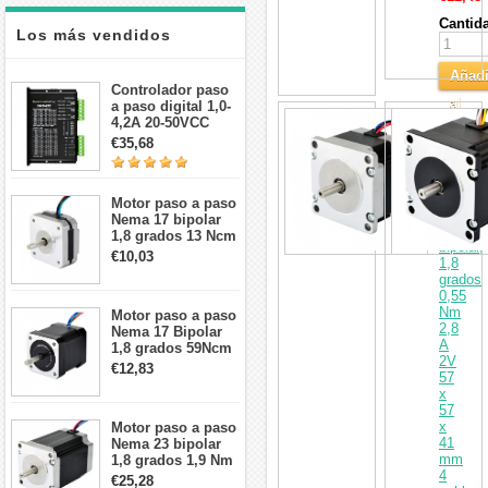
Cantid
Los más vendidos
Añadi
Controlador paso
al
a paso digital 1,0-
Motor
4,2A 20-50VCC
Carri
paso
para motor paso a
€35,68
a
paso Nema 17, 23,
paso
24
Nema
23
Motor paso a paso
doble
Nema 17 bipolar
eje
1,8 grados 13 Ncm
bipolar,
1A 3,5 V
€10,03
1,8
42x42x20mm 4
grados
cables
0,55
Nm
Motor paso a paso
2,8
Nema 17 Bipolar
A
1,8 grados 59Ncm
2V
2A 42x48mm 4
€12,83
57
cables compatible
x
con impresora
57
3D/CNC
x
Motor paso a paso
41
Nema 23 bipolar
mm
1,8 grados 1,9 Nm
4
2,8 A 3,2 V
€25,28