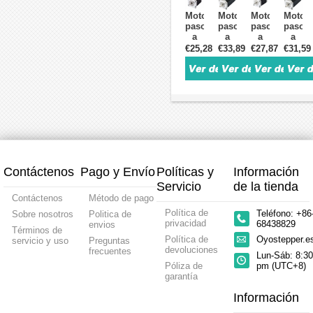
0,6
1,26Nm
1,9
para
Motor
Motor
Motor
Motor
Nm
2,8A
Nm
Impres
paso
paso
paso
paso
0,88
2,5V
2,8
3D y
a
a
a
a
A
57x57x56mm
A
Fresad
paso
paso
paso
paso
€25,28
€33,89
€27,87
€31,59
6,6
4
3,2
CNC
CNC
Nema
Nema
Nema
V
cables
V
Nema
23
23
23
57x57x41mm
57x57x76mm
23
bipolar
de
bipola
4
4
Bipolar
1,8
doble
1,8
cables
cables
1,8
grados
eje
grado
grados
3
unipolar/bipol
2,4
1,9
Nm
1,8
Nm
Nm
4,2A
grados
1,8
3A
57x57x114mm
2,83
A
3,36
motor
Nm
4,95
V
paso
4A
V
Contáctenos
Pago y Envío
Políticas y
Información
57x57x76mm
a
57x84
57x57
4
paso
mm
4
Servicio
de la tienda
cables
CNC
8
cables
Contáctenos
Método de pago
de 4
cables
Política de
Teléfono: +86
Sobre nosotros
Politica de
cables
privacidad
68438829
envios
Términos de
Política de
Oyostepper.
servicio y uso
Preguntas
devoluciones
frecuentes
Lun-Sáb: 8:30
Póliza de
pm (UTC+8)
garantía
Información