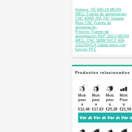
Anterior: SE-600-24 MEAN
WELL Fuente de alimentación
CNC 600W 25A 24V Stepper
Moor CNC Fuente de
alimentación
Próximo: Fuente de
alimentación RSP-320-5 MEAN
WELL CNC 300W 5VCC 60A
115/230VCA Salida única con
función PFC
Productos relacionados
Motor
Motor
Motor
Motor
paso
paso
paso
Paso
a
a
a
a
paso
paso
paso
Paso
€12,48
€17,83
€25,28
€21,59
Nema
Nema
Nema
Nema
23
23
23
23
bipolar
bipolar
bipolar
1.8°
1,8
1,8
1,8
1.2Nm
grados
grados
grados
57x5