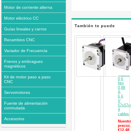
Motor de corriente alterna
Motor eléctrico CC
También te puede
Guías lineales y carros
interesar
Motor
Recambios CNC
paso
a
Variador de Frecuencia
paso
Nema
Frenos y embragues
23
bipolar
magnéticos
1,8
grados
Kit de motor paso a paso
0,6
CNC
Nm
0,88
A
Servomotores
6,6
V
Fuente de alimentación
57x57
conmutada
4
cables
Accesorios
Nuestr
precio:
€12,48