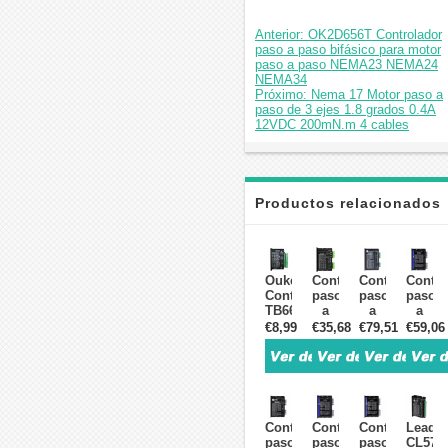
Anterior: OK2D656T Controlador
paso a paso bifásico para motor
paso a paso NEMA23 NEMA24
NEMA34
Próximo: Nema 17 Motor paso a
paso de 3 ejes 1.8 grados 0.4A
12VDC 200mN.m 4 cables
Productos relacionados
Oukeda
Controlador
Controlador
Contro
Controlador
paso
paso
paso
TB6600
a
a
a
2
paso
paso
paso
€8,99
€35,68
€79,51
€59,06
fases
digital
digital
digital
9–
1,0-
Leadshine
Leads
40VDC
4,2A
trifásico
0,5-
4A
20-
0,5-
7,0A
para
50VCC
8,3A
20-
motor
para
20-
80VCC
Controlador
Controlador
Controlador
Leads
paso
motor
74VCC
para
paso
paso
paso
CL57
a
paso
para
motor