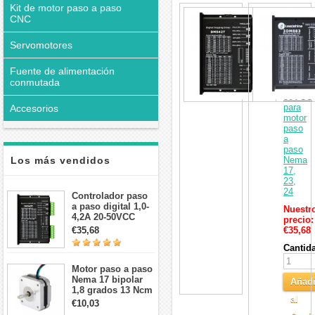
Kit de motor paso a paso
interesar
Control
CNC
paso
a
paso
Servomotores
digital
1,0-
Fuente de alimentación
4,2A
conmutada
20-
50VCC
para
Accesorios
motor
paso
a
paso
Los más vendidos
Nema
17,
23,
24
Controlador paso
a paso digital 1,0-
Nuestr
4,2A 20-50VCC
precio:
para motor paso a
€35,68
€35,68
paso Nema 17, 23,
Cantid
24
Motor paso a paso
Nema 17 bipolar
Añadi
1,8 grados 13 Ncm
al
1A 3,5 V
€10,03
42x42x20mm 4