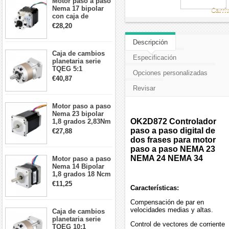
Motor paso a paso
Nema 17 bipolar
Carri
con caja de
cambios planetaria
€28,20
5:1 longitud 33mm
26Ncm 12V para
Descripción
impresora 3D
Caja de cambios
Robot CNC DIY
Especificación
planetaria serie
TQEG 5:1
Opciones personalizadas
contragolpe 15
€40,87
arcmin para motor
Revisar
paso a paso Nema
17
Motor paso a paso
Nema 23 bipolar
OK2D872 Controlador
1,8 grados 2,83Nm
4A 2,26 V
paso a paso digital de
€27,88
57x57x84mm 8
dos frases para motor
cables
paso a paso NEMA 23
NEMA 24 NEMA 34
Motor paso a paso
Nema 14 Bipolar
1,8 grados 18 Ncm
0,8 A 5,74 V 35 x
€11,25
Características:
35 x 34 mm 4
cables
Compensación de par en
velocidades medias y altas.
Caja de cambios
planetaria serie
Control de vectores de corriente
TQEG 10:1