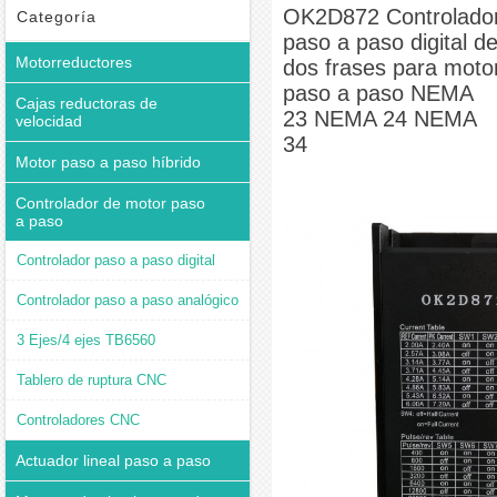
de dos frases para motor paso a paso NEMA 23 NEMA 24 NEMA 34
OK2D872 Controlado
Categoría
paso a paso digital d
Motorreductores
dos frases para moto
paso a paso NEMA
Cajas reductoras de
23 NEMA 24 NEMA
velocidad
34
Motor paso a paso híbrido
Controlador de motor paso
a paso
Controlador paso a paso digital
Controlador paso a paso analógico
3 Ejes/4 ejes TB6560
Tablero de ruptura CNC
Controladores CNC
Actuador lineal paso a paso