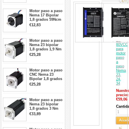
Carri
cables
Control
paso
Motor paso a paso
a
Nema 17 Bipolar
paso
1,8 grados 59Ncm
digital
2A 42x48mm 4
€12,83
Leadsh
cables compatible
0,5-
con impresora
7,0A
3D/CNC
20-
Motor paso a paso
80VCC
Nema 23 bipolar
para
1,8 grados 1,9 Nm
motor
2,8 A 3,2 V
€25,28
paso
57x57x76mm 4
a
cables
paso
Motor paso a paso
Nema
CNC Nema 23
23,
Bipolar 1,8 grados
24,
1,9 Nm 3A 3,36 V
34
€25,28
57x57x76mm 4
Nuestr
cables
precio:
€59,06
Motor paso a paso
Nema 23 bipolar
Cantid
1,8 grados 3 Nm
4,2A 57x57x114mm
€33,89
motor paso a paso
Añadi
CNC de 4 cables
al