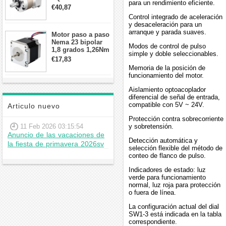
para un rendimiento eficiente.
contragolpe 15
€40,87
arcmin para motor
Control integrado de aceleración
paso a paso Nema
y desaceleración para un
17
arranque y parada suaves.
Motor paso a paso
Nema 23 bipolar
Modos de control de pulso
1,8 grados 1,26Nm
simple y doble seleccionables.
2,8A 2,5V
€17,83
57x57x56mm 4
Memoria de la posición de
cables
funcionamiento del motor.
Aislamiento optoacoplador
diferencial de señal de entrada,
compatible con 5V ~ 24V.
Articulo nuevo
Protección contra sobrecorriente
11 Feb 2026 03:15:54
y sobretensión.
Anuncio de las vacaciones de
Detección automática y
la fiesta de primavera 2026sv
selección flexible del método de
conteo de flanco de pulso.
Indicadores de estado: luz
verde para funcionamiento
normal, luz roja para protección
o fuera de línea.
La configuración actual del dial
SW1-3 está indicada en la tabla
correspondiente.