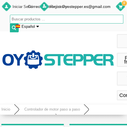
0
Correo electrónico:Oyostepper.es@gmail.com
Iniciar Sesión
Registrarse
Español
English
Deutsch
Français
f
Español
Co
Inicio
Controlador de motor paso a paso
Controlador paso a paso digital
OK2D872 Controlador paso a paso digital