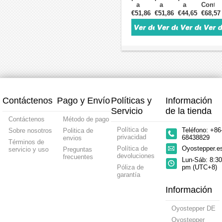
a
a
a
Contro
paso
a
motor
paso
paso
paso
paso
paso
€51,86
€51,86
€44,65
€68,57
Nema
paso
paso
a
digital
digital
digital
a
17,
Nema
a
paso
Leadshine
Leadshine
Leadshine
paso
23,
17,
paso
Nema
trifásico
0,5-
0,5-
de
24
23,
Nema
23,
0,5-
5,6A
4,2A
circuit
24
23,
24,
8,0A
20-
20-
cerrad
24,
34
20-
50VCC
50VCC
0-
34
74VCC
para
para
8,0A
para
motor
motor
24-
motor
paso
paso
48VCC
paso
a
a
para
a
paso
paso
motor
Contáctenos
Pago y Envío
Políticas y
Información
paso
Nema
Nema
paso
Nema
17,
17,
a
Servicio
de la tienda
17,
23,
23,
paso
Contáctenos
Método de pago
23,
24
24
Nema
Política de
Teléfono: +86
Sobre nosotros
Politica de
24,
17,
privacidad
68438829
envios
34
Nema
Términos de
23,
Política de
Oyostepper.
servicio y uso
Preguntas
Nema
devoluciones
frecuentes
Lun-Sáb: 8:30
24
Póliza de
pm (UTC+8)
garantía
Información
Oyostepper DE
Oyostepper