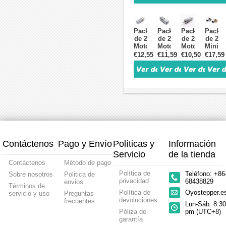
2.4 V
6 V /
Engranaje
Recto
/ 5 V
12 V
6 V /
6 V /
0.5 kg·cm
0.5 kg·cm
12 V
12 V
Imán
Cepillado
14 mm
0.5 kg
Pack
Pack
Pack
Pack
Permanente
12×29.6 mm
Diámetro
Mini
de 2
de 2
de 2
de 2
12×24 mm
Motor
Motores
Motores
Motores
Mini
Eléctr
DC
Eléctrico
DC
Motor
€12,55
€11,59
€10,50
€17,59
con
DC
con
DC
Engranaje
con
Engranaje
2.4 V
Recto
Engranaje
y
/ 5 V
6 V /
Recto
Encoder
Imán
12 V
6 V /
6 V /
Perma
0.5 kg·cm
12 V
12 V
0.21–
Imán
2.5 kg·cm
2.5 kg·cm
0.5 kg
Permanente
Imán
Permanente
Contáctenos
Pago y Envío
Políticas y
Información
Servicio
de la tienda
Contáctenos
Método de pago
Política de
Teléfono: +86
Sobre nosotros
Politica de
privacidad
68438829
envios
Términos de
Política de
Oyostepper.
servicio y uso
Preguntas
devoluciones
frecuentes
Lun-Sáb: 8:30
Póliza de
pm (UTC+8)
garantía