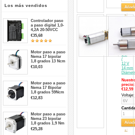
Los más vendidos
Añadi
al
Pack
Controlador paso
Carri
de
a paso digital 1,0-
2
4,2A 20-50VCC
Motore
para motor paso a
€35,68
Eléctri
paso Nema 17, 23,
DC
24
con
Engran
Motor paso a paso
6 V
Nema 17 bipolar
/
1,8 grados 13 Ncm
12 V
1A 3,5 V
€10,03
14 mm
42x42x20mm 4
Diámet
cables
Nuestr
Motor paso a paso
precio:
Nema 17 Bipolar
€12,59
1,8 grados 59Ncm
Voltaje:
2A 42x48mm 4
€12,83
cables compatible
con impresora
Cantid
3D/CNC
Motor paso a paso
Nema 23 bipolar
Añadi
1,8 grados 1,9 Nm
2,8 A 3,2 V
€25,28
al
57x57x76mm 4