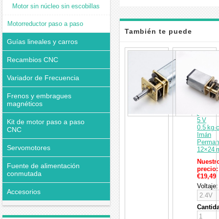
Motor sin núcleo sin escobillas
Motorreductor paso a paso
También te puede
Guías lineales y carros
interesar
Pack
Recambios CNC
de
2
Motore
Variador de Frecuencia
DC
con
Frenos y embragues
Engran
magnéticos
2.4 V
/
5 V
Kit de motor paso a paso
0.5 kg·
CNC
Imán
Perman
Servomotores
12×24
Nuestr
Fuente de alimentación
precio:
conmutada
€19,49
Voltaje:
Accesorios
Cantid