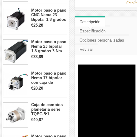
cables
Carri
Motor paso a paso
CNC Nema 23
Bipolar 1,8 grados
Descripción
1,9 Nm 3A 3,36 V
€25,28
57x57x76mm 4
Especificación
cables
Opciones personalizadas
Motor paso a paso
Nema 23 bipolar
Revisar
1,8 grados 3 Nm
4,2A 57x57x114mm
€33,89
motor paso a paso
CNC de 4 cables
Motor paso a paso
Nema 17 bipolar
con caja de
cambios planetaria
€28,20
5:1 longitud 33mm
26Ncm 12V para
impresora 3D
Caja de cambios
Robot CNC DIY
planetaria serie
TQEG 5:1
contragolpe 15
€40,87
arcmin para motor
paso a paso Nema
17
Motor paso a paso