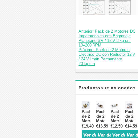
Anterior: Pack de 2 Motores DC
Impermeables con Engranaje
Planetario 6 V / 12 V 3 kg·cm
10–200 RPM
Próximo: Pack de 2 Motores
Eléctrico DC con Reductor 12 V
/ 24 V Imán Permanente
20 kg·cm
Productos relacionados
Pack
Pack
Pack
Pack
de 2
de 2
de 2
de 2
Motores
Motores
Motores
Motor
DC
DC
Eléctrico
DC
€19,49
€13,59
€12,59
€14,59
con
con
DC
con
Engranaje
Engranaje
con
Engran