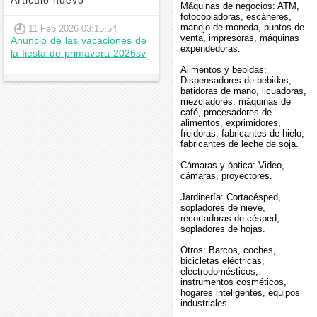
Articulo nuevo
Máquinas de negocios: ATM,
fotocopiadoras, escáneres,
manejo de moneda, puntos de
11 Feb 2026 03:15:54
venta, impresoras, máquinas
Anuncio de las vacaciones de
expendedoras.
la fiesta de primavera 2026sv
Alimentos y bebidas:
Dispensadores de bebidas,
batidoras de mano, licuadoras,
mezcladores, máquinas de
café, procesadores de
alimentos, exprimidores,
freidoras, fabricantes de hielo,
fabricantes de leche de soja.
Cámaras y óptica: Video,
cámaras, proyectores.
Jardinería: Cortacésped,
sopladores de nieve,
recortadoras de césped,
sopladores de hojas.
Otros: Barcos, coches,
bicicletas eléctricas,
electrodomésticos,
instrumentos cosméticos,
hogares inteligentes, equipos
industriales.