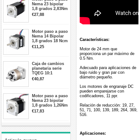
Nema 23 bipolar
1,8 grados 2,83Nm
4A 2,26 V
€27,88
57x57x84mm 8
cables
Motor paso a paso
Nema 14 Bipolar
Características:
1,8 grados 18 Ncm
0,8 A 5,74 V 35 x
€11,25
Motor de 24 mm que
35 x 34 mm 4
proporciona un par máximo de
cables
0.5 Nm.
Caja de cambios
Adecuado para aplicaciones de
planetaria serie
bajo ruido y gran par con
TQEG 10:1
diámetro pequeño.
contragolpe 15
€40,87
arcmin para motor
Los motores de engranaje DC
paso a paso Nema
pueden emparejarse con
17
Motor paso a paso
codificadores, 11 ppr.
Nema 23 bipolar
1,8 grados 1,26Nm
Relación de reducción: 19, 27,
2,8A 2,5V
51, 71, 100, 139, 189, 264, 369,
€17,83
57x57x56mm 4
516.
cables
Aplicaciones: