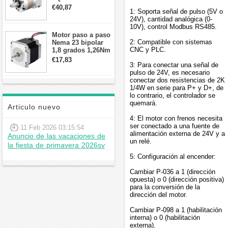
contragolpe 15
€40,87
1: Soporta señal de pulso (5V o
arcmin para motor
24V), cantidad analógica (0-
paso a paso Nema
10V), control Modbus RS485.
17
Motor paso a paso
2: Compatible con sistemas
Nema 23 bipolar
CNC y PLC.
1,8 grados 1,26Nm
2,8A 2,5V
€17,83
3: Para conectar una señal de
57x57x56mm 4
pulso de 24V, es necesario
cables
conectar dos resistencias de 2K
1/4W en serie para P+ y D+, de
lo contrario, el controlador se
quemará.
Articulo nuevo
4: El motor con frenos necesita
ser conectado a una fuente de
11 Feb 2026 03:15:54
alimentación externa de 24V y a
Anuncio de las vacaciones de
un relé.
la fiesta de primavera 2026sv
5: Configuración al encender:
Cambiar P-036 a 1 (dirección
opuesta) o 0 (dirección positiva)
para la conversión de la
dirección del motor.
Cambiar P-098 a 1 (habilitación
interna) o 0 (habilitación
externa).