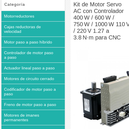
para CNC
Kit de Motor Servo
Categoría
AC con Controlador
Motorreductores
400 W / 600 W /
750 W / 1000 W 110 
Cajas reductoras de
/ 220 V 1.27 a
velocidad
3.8 N·m para CNC
Motor paso a paso híbrido
Controlador de motor paso
a paso
Actuador lineal paso a paso
Motores de circuito cerrado
Codificador de motor paso a
paso
Freno de motor paso a paso
Motores de imanes
permanentes