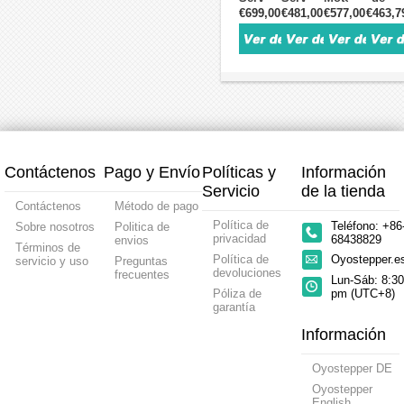
a
2500
Absoluto
Encod
AC
AC
Servo
1500W
€699,00
€481,00
€577,00
€463,7
6.85Nm
Líneas
de
Absolu
3000 W
1500 W
AC
+
con
60×60 mm
17
de
con
7.16 N·m
1500 W
Kit
controlador
Bits
17
Freno
2000 RPM
con
de
CNC
Bits
14.32 N·m
7.2 A
Freno
Contro
2000 RPM
con
7.16 N·m
de
13.6 A
Encoder
2000 RPM
Servo
con
Absoluto
7.2 A
4.78N
Encoder
de
con
3000R
de
17
Encoder
5.6A
17
Bits
Absoluto
con
Bits
de
Encod
Contáctenos
Pago y Envío
Políticas y
Información
130×130 mm
17
Magné
Bits
Absolu
Servicio
de la tienda
de
Contáctenos
Método de pago
17
Política de
Teléfono: +86
Sobre nosotros
Politica de
bits
privacidad
68438829
envios
Términos de
Política de
Oyostepper.
servicio y uso
Preguntas
devoluciones
frecuentes
Lun-Sáb: 8:30
Póliza de
pm (UTC+8)
garantía
Información
Oyostepper DE
Oyostepper
English