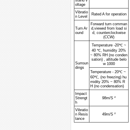
stand v
oltage
Vibratio
Rated A for operation
n Level
Forward turn comman
Turn Ar
d,viewed from load si
ound
d, counterclockwise
(CCW)
Temperature -20℃ ~
40 ℃, humidity 20%
~ 80% RH (no conden
sation) , altitude belo
Surroun
w 1000
dings
Temperature - 20℃ ~
60℃, (no freezing) hu
midity 20% ~ 80% R
H (no condensation)
Impact
Strengt
98m/S ²
h
Vibratio
n Resis
49m/S ²
tance