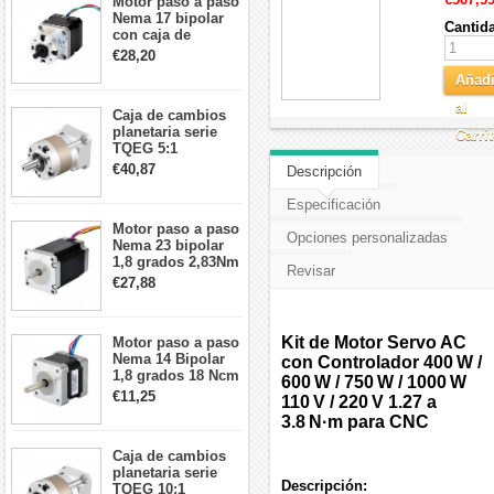
Motor paso a paso
Nema 17 bipolar
Cantid
con caja de
cambios planetaria
€28,20
5:1 longitud 33mm
Añadi
26Ncm 12V para
impresora 3D
al
Caja de cambios
Robot CNC DIY
planetaria serie
Carri
TQEG 5:1
contragolpe 15
€40,87
Descripción
arcmin para motor
paso a paso Nema
Especificación
17
Motor paso a paso
Opciones personalizadas
Nema 23 bipolar
1,8 grados 2,83Nm
Revisar
4A 2,26 V
€27,88
57x57x84mm 8
cables
Kit de Motor Servo AC
Motor paso a paso
Nema 14 Bipolar
con Controlador 400 W /
1,8 grados 18 Ncm
600 W / 750 W / 1000 W
0,8 A 5,74 V 35 x
€11,25
110 V / 220 V 1.27 a
35 x 34 mm 4
3.8 N·m para CNC
cables
Caja de cambios
planetaria serie
Descripción:
TQEG 10:1