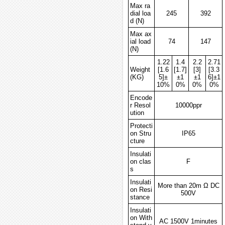
Max ra
dial loa
245
392
d (N)
Max ax
ial load
74
147
(N)
1.22
1.4
2.2
2.71
Weight
[1.6
[1.7]
[3]
[3.3
(KG)
5]±
±1
±1
6]±1
10%
0%
0%
0%
Encode
r Resol
10000ppr
ution
Protecti
on Stru
IP65
cture
Insulati
on clas
F
s
Insulati
More than 20m Ω DC
on Resi
500V
stance
Insulati
on With
AC 1500V 1minutes