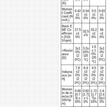
(A)
Momen
0.42
0.54
0.5
0.93
t Coeffi
±1
±1
±1
±1
cient (N
0%
0%
0%
0%
m/A )
Back E
MF Co
27.5
33.2
56
32.5
efficien
±1
±1
±1
±%
t (X10
0%
0%
0%
V/rpm)
1.6
3±1
3.2±
3±1
± 1
>Resist
0%
10%
0%
0%
ance
(2
(20
(2
(20
(Ω)
0℃)
℃)
0℃)
℃)
7.8
8.4
9.5
19
±2
±2
±2
±2
Inducta
0%
0%
0%
0%
nce (m
(2
(2
(2
(2
H)
0℃)
0℃)
0℃)
0℃)
Momen
0.68
0.82
1.72
2.4
to de in
[0.7
[1.7]
[1.7
[2.4
ercia (X
3] ±
± 1
7]±
5]±1
10V/rp
10%
0%
10%
0%
m)