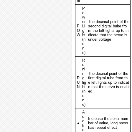
ol
P
o
w
er
The decimal point of the
P
Li
second digital bube fro
O
g
m the left lights up to in
W
ht
dicate that the servo is
(n
under voltage
o
n
e)
R
u
ni
n
The decinal point of the
R
g
first digital tube from th
U
lig
e left lights up to indicat
N
ht
e that the servo is enabl
(n
ed
o
n
e)
A
d
Increase the serial num
d
▲
ber of value, long press
k
has repeat effect
e