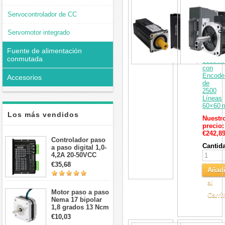
Kit
de
Servocontrolador de CC
Servom
AC
400 W
Servomotor integrado
60 V
8.4 A
Fuente de alimentación
1.27 N
conmutada
3000 R
con
Encode
Accesorios
de
2500
Líneas
60×60
Los más vendidos
Nuestr
precio:
€242,8
Controlador paso
Cantid
a paso digital 1,0-
4,2A 20-50VCC
para motor paso a
€35,68
paso Nema 17, 23,
Añadi
24
al
Motor paso a paso
Carri
Nema 17 bipolar
1,8 grados 13 Ncm
1A 3,5 V
€10,03
42x42x20mm 4