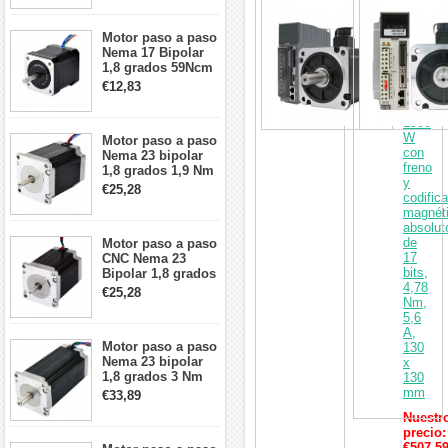
Kit
cables
de
servom
Motor paso a paso
y
Nema 17 Bipolar
control
1,8 grados 59Ncm
de
2A 42x48mm 4
€12,83
CA
cables compatible
de
con impresora
1500
3D/CNC
W
Motor paso a paso
con
Nema 23 bipolar
freno
1,8 grados 1,9 Nm
y
2,8 A 3,2 V
€25,28
codific
57x57x76mm 4
magnét
cables
absolut
de
Motor paso a paso
17
CNC Nema 23
bits,
Bipolar 1,8 grados
4,78
1,9 Nm 3A 3,36 V
€25,28
Nm,
57x57x76mm 4
5,6
cables
A,
Motor paso a paso
130
Nema 23 bipolar
x
1,8 grados 3 Nm
130
4,2A 57x57x114mm
mm
€33,89
motor paso a paso
Nuestr
CNC de 4 cables
precio:
€507,5