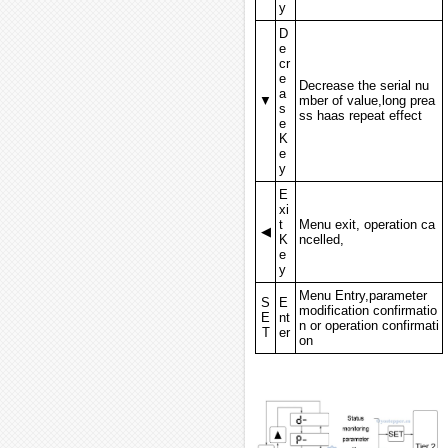
y
D
e
cr
e
Decrease the serial nu
a
▼
mber of value,long prea
s
ss haas repeat effect
e
K
e
y
E
xi
t
Menu exit, operation ca
◀
K
ncelled,
e
y
Menu Entry,parameter
S
E
modification confirmatio
E
nt
n or operation confirmati
T
er
on