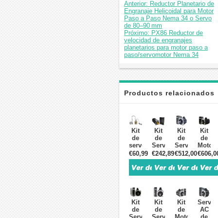
Anterior: Reductor Planetario de
Engranaje Helicoidal para Motor
Paso a Paso Nema 34 o Servo
de 80–90 mm
Próximo: PX86 Reductor de
velocidad de engranajes
planetarios para motor paso a
paso/servomotor Nema 34
Productos relacionados
Kit
Kit
Kit
Kit
de
de
de
de
servomotor
Servomotor
Servomotor
Motor
CA
AC
AC
Servo
€60,99
€242,89
€512,00
€606,0
sin
400 W
2000 W
AC
escobillas
60 V
+
2000 
de
8.4 A
Controlador
con
550W
1.27 N·m
9.55 N·m
Freno
a
3000 RPM
2000 RPM
9.55 N
2.2kW
con
10.2 A
2000 
Kit
Kit
Kit
Servo
y
Encoder
con
10.2 A
de
de
de
AC
1.85Nm
de
Encoder
con
Servomotor
Servomotor
Motor
de