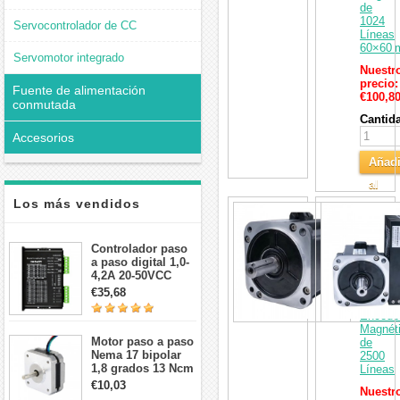
de
1024
Servocontrolador de CC
Líneas
60×60
Servomotor integrado
Nuestr
precio:
Fuente de alimentación
€100,8
conmutada
Cantid
Accesorios
Añadi
al
Los más vendidos
Carri
Motor
Servo
DC
Controlador paso
1500 W
a paso digital 1,0-
48 V
4,2A 20-50VCC
4.78 N
para motor paso a
3000 R
€35,68
paso Nema 17, 23,
con
24
Encode
Magnét
Motor paso a paso
de
Nema 17 bipolar
2500
1,8 grados 13 Ncm
Líneas
1A 3,5 V
€10,03
Nuestr
42x42x20mm 4