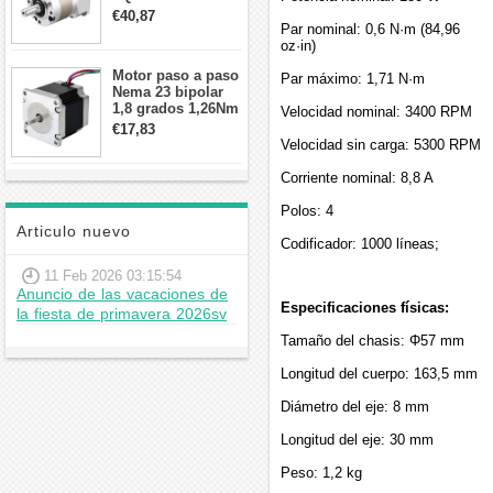
contragolpe 15
€40,87
arcmin para motor
Par nominal: 0,6 N·m (84,96
paso a paso Nema
oz·in)
17
Motor paso a paso
Par máximo: 1,71 N·m
Nema 23 bipolar
1,8 grados 1,26Nm
Velocidad nominal: 3400 RPM
2,8A 2,5V
€17,83
57x57x56mm 4
Velocidad sin carga: 5300 RPM
cables
Corriente nominal: 8,8 A
Polos: 4
Articulo nuevo
Codificador: 1000 líneas;
11 Feb 2026 03:15:54
Anuncio de las vacaciones de
Especificaciones físicas:
la fiesta de primavera 2026sv
Tamaño del chasis: Φ57 mm
Longitud del cuerpo: 163,5 mm
Diámetro del eje: 8 mm
Longitud del eje: 30 mm
Peso: 1,2 kg