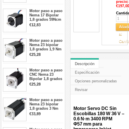
precio:
cables
€197,0
Motor paso a paso
Cantid
Nema 17 Bipolar
1,8 grados 59Ncm
2A 42x48mm 4
€12,83
Añadi
cables compatible
con impresora
al
3D/CNC
Motor paso a paso
Carri
Nema 23 bipolar
1,8 grados 1,9 Nm
2,8 A 3,2 V
€25,28
57x57x76mm 4
cables
Descripción
Motor paso a paso
Especificación
CNC Nema 23
Bipolar 1,8 grados
Opciones personalizadas
1,9 Nm 3A 3,36 V
€25,28
57x57x76mm 4
Revisar
cables
Motor paso a paso
Nema 23 bipolar
Motor Servo DC Sin
1,8 grados 3 Nm
4,2A 57x57x114mm
Escobillas 180 W 36 V –
€33,89
motor paso a paso
0.6 N·m 3400 RPM
CNC de 4 cables
Φ57 mm para