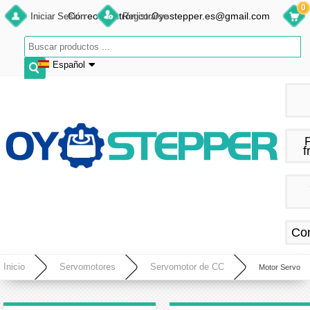
0
Correo electrónico:Oyostepper.es@gmail.com
Iniciar Sesión
Registrarse
Español
English
Deutsch
Français
f
Español
Co
Inicio
Servomotores
Servomotor de CC
Motor Servo
DC Sin Escobillas 180 W 36 V – 0.6 N·m 3400 RPM Φ57 mm para Impresoras Inkjet