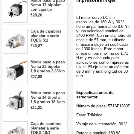
Impresoras Inkjet
Motor paso a paso
Nema 17 bipolar
con caja de
cambios planetaria
€28,20
El motor servo DC sin
5:1 longitud 33mm
escobillas de 180 W y 36 V
26Ncm 12V para
tiene un par nominal de 0.6 N·m
impresora 3D
y una velocidad nominal de
Caja de cambios
Robot CNC DIY
3400 RPM. Con un diámetro de
planetaria serie
chasis de 57 mm, su diseño
TQEG 5:1
trifásico incluye un codificador
contragolpe 15
€40,87
de 1000 líneas. Este motor
arcmin para motor
ofrece un par máximo de 1.71
paso a paso Nema
N·m y es adecuado para
17
Motor paso a paso
aplicaciones como impresoras
Nema 23 bipolar
Inkjet. El eje tiene un diámetro
1,8 grados 2,83Nm
de 8 mm y una longitud de 30
4A 2,26 V
mm.
€27,88
57x57x84mm 8
cables
Especificaciones del
Motor paso a paso
servomotor
Nema 14 Bipolar
1,8 grados 18 Ncm
Número de pieza: 57JSF1830P
0,8 A 5,74 V 35 x
€11,25
35 x 34 mm 4
Fase: Trifásica
cables
Caja de cambios
Voltaje de alimentación: 36 V
planetaria serie
TQEG 10:1
Potencia nominal: 180 W