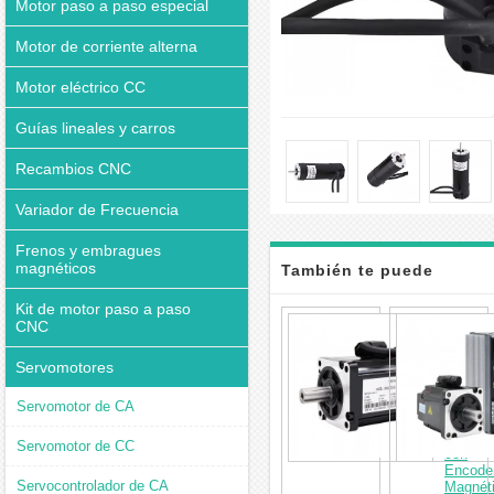
Motor paso a paso especial
Motor de corriente alterna
Motor eléctrico CC
Guías lineales y carros
Recambios CNC
Variador de Frecuencia
Frenos y embragues
magnéticos
También te puede
Kit de motor paso a paso
interesar
Motor
CNC
Servo
DC
Servomotores
200 W
36 V
0.64 N
Servomotor de CA
7.5 A
3000 R
Servomotor de CC
con
Encode
Servocontrolador de CA
Magnét