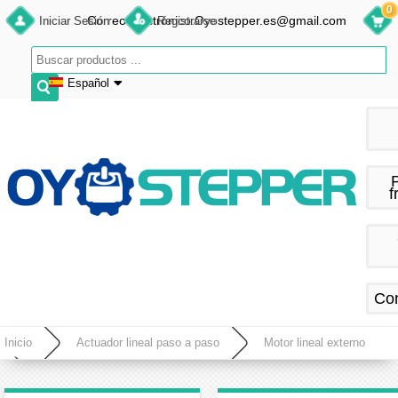
0
Correo electrónico:Oyostepper.es@gmail.com
Iniciar Sesión
Registrarse
Español
English
Deutsch
Français
f
Español
Co
Inicio
Actuador lineal paso a paso
Motor lineal externo
Actuador lineal de motor paso a paso externo Nema 23 bipolar 1,2Nm 1,8