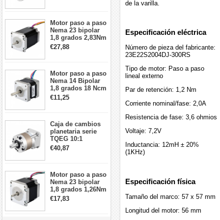
arcmin para motor
de la varilla.
paso a paso Nema
17
Motor paso a paso
Nema 23 bipolar
Especificación eléctrica
1,8 grados 2,83Nm
4A 2,26 V
€27,88
Número de pieza del fabricante:
57x57x84mm 8
23E22S2004DJ-300RS
cables
Tipo de motor: Paso a paso
Motor paso a paso
lineal externo
Nema 14 Bipolar
1,8 grados 18 Ncm
Par de retención: 1,2 Nm
0,8 A 5,74 V 35 x
€11,25
35 x 34 mm 4
Corriente nominal/fase: 2,0A
cables
Resistencia de fase: 3,6 ohmios
Caja de cambios
Voltaje: 7,2V
planetaria serie
TQEG 10:1
Inductancia: 12mH ± 20%
contragolpe 15
€40,87
(1KHz)
arcmin para motor
paso a paso Nema
17
Motor paso a paso
Especificación física
Nema 23 bipolar
1,8 grados 1,26Nm
Tamaño del marco: 57 x 57 mm
2,8A 2,5V
€17,83
57x57x56mm 4
Longitud del motor: 56 mm
cables