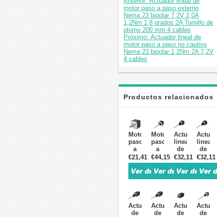
Anterior: Actuador lineal de
motor paso a paso externo
Nema 23 bipolar 7,2V 2,0A
1,2Nm 1,8 grados 2A Tornillo de
plomo 200 mm 4 cables
Próximo: Actuador lineal de
motor paso a paso no cautivo
Nema 23 bipolar 1,2Nm 2A 7,2V
4 cables
Productos relacionados
Motor
Motor
Actuador
Actuad
paso
paso
lineal
lineal
a
a
de
de
paso
paso
motor
motor
€21,41
€44,15
€32,11
€32,11
lineal
lineal
paso
paso
Nema
Nema
a
a
17,
23,
paso
paso
tornillo
bipolar
externo
extern
de
externo
Nema
Nema
plomo
1,8
11
11
Actuador
Actuador
Actuador
Actuad
externo
grados
Bipolar
Bipola
de
de
de
de
de
1,3
1,8
1,8