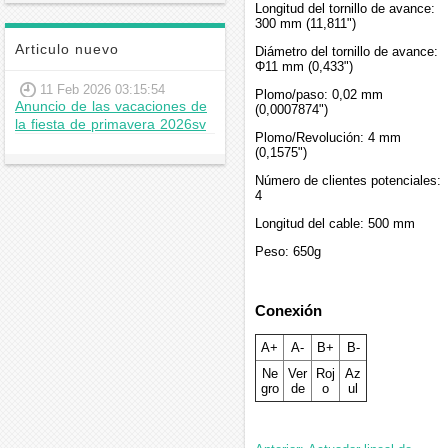
Longitud del tornillo de avance:
300 mm (11,811")
Articulo nuevo
Diámetro del tornillo de avance:
Φ11 mm (0,433")
11 Feb 2026 03:15:54
Plomo/paso: 0,02 mm
Anuncio de las vacaciones de
(0,0007874")
la fiesta de primavera 2026sv
Plomo/Revolución: 4 mm
(0,1575")
Número de clientes potenciales:
4
Longitud del cable: 500 mm
Peso: 650g
Conexión
A+
A-
B+
B-
Ne
Ver
Roj
Az
gro
de
o
ul