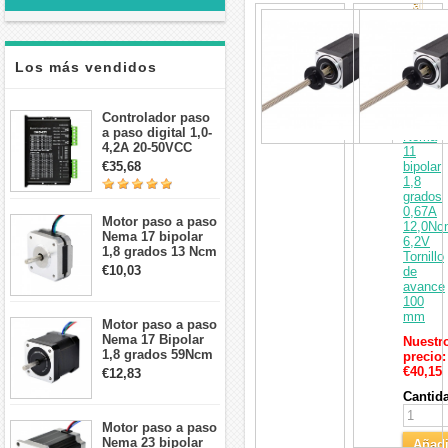
al
Actuad
Carri
de
motor
paso
Los más vendidos
a
paso
lineal
Controlador paso
externo
a paso digital 1,0-
Nema
4,2A 20-50VCC
11
para motor paso a
€35,68
bipolar
paso Nema 17, 23,
1,8
24
grados
0,67A
Motor paso a paso
12,0Nc
Nema 17 bipolar
6,2V
1,8 grados 13 Ncm
Tornillo
1A 3,5 V
€10,03
de
42x42x20mm 4
avance
cables
100
mm
Motor paso a paso
Nema 17 Bipolar
Nuestr
1,8 grados 59Ncm
precio:
2A 42x48mm 4
€40,15
€12,83
cables compatible
Cantid
con impresora
3D/CNC
Motor paso a paso
Nema 23 bipolar
Añadi