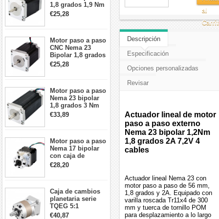
1,8 grados 1,9 Nm
al
2,8 A 3,2 V
€25,28
57x57x76mm 4
Carri
cables
Descripción
Motor paso a paso
CNC Nema 23
Especificación
Bipolar 1,8 grados
1,9 Nm 3A 3,36 V
€25,28
Opciones personalizadas
57x57x76mm 4
cables
Revisar
Motor paso a paso
Nema 23 bipolar
1,8 grados 3 Nm
4,2A 57x57x114mm
Actuador lineal de motor
€33,89
motor paso a paso
paso a paso externo
CNC de 4 cables
Nema 23 bipolar 1,2Nm
1,8 grados 2A 7,2V 4
Motor paso a paso
Nema 17 bipolar
cables
con caja de
cambios planetaria
€28,20
5:1 longitud 33mm
26Ncm 12V para
Actuador lineal Nema 23 con
impresora 3D
motor paso a paso de 56 mm,
Caja de cambios
Robot CNC DIY
1,8 grados y 2A. Equipado con
planetaria serie
varilla roscada Tr11x4 de 300
TQEG 5:1
mm y tuerca de tornillo POM
contragolpe 15
para desplazamiento a lo largo
€40,87