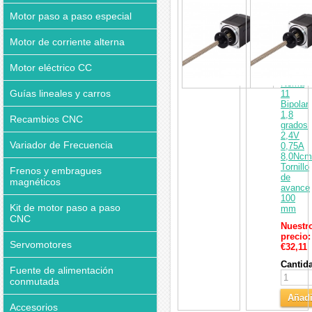
lineal
Motor paso a paso especial
de
motor
Motor de corriente alterna
paso
a
paso
Motor eléctrico CC
externo
Nema
Guías lineales y carros
11
Bipolar
1,8
Recambios CNC
grados
2,4V
Variador de Frecuencia
0,75A
8,0Ncm
Tornillo
Frenos y embragues
de
magnéticos
avance
100
Kit de motor paso a paso
mm
CNC
Nuestr
precio:
Servomotores
€32,11
Cantid
Fuente de alimentación
conmutada
Añadi
Accesorios