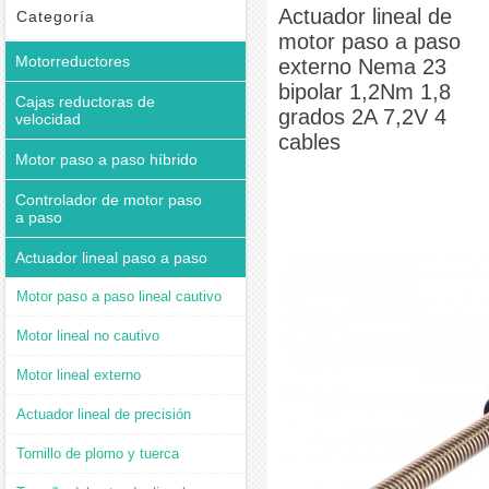
grados 2A 7,2V 4 cables
Actuador lineal de
Categoría
motor paso a paso
Motorreductores
externo Nema 23
bipolar 1,2Nm 1,8
Cajas reductoras de
grados 2A 7,2V 4
velocidad
cables
Motor paso a paso híbrido
Controlador de motor paso
a paso
Actuador lineal paso a paso
Motor paso a paso lineal cautivo
Motor lineal no cautivo
Motor lineal externo
Actuador lineal de precisión
Tornillo de plomo y tuerca