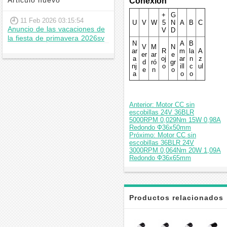
Articulo nuevo
Conexión
+
G
11 Feb 2026 03:15:54
U
V
W
5
N
A
B
C
Anuncio de las vacaciones de
V
D
la fiesta de primavera 2026sv
N
A
B
V
M
N
ar
R
m
la
A
er
ar
e
a
oj
ar
n
z
d
ró
gr
nj
o
ill
c
ul
e
n
o
a
o
o
Anterior: Motor CC sin
escobillas 24V 36BLR
5000RPM 0,029Nm 15W 0,98A
Redondo Ф36x50mm
Próximo: Motor CC sin
escobillas 36BLR 24V
3000RPM 0,064Nm 20W 1,09A
Redondo Ф36x65mm
Productos relacionados