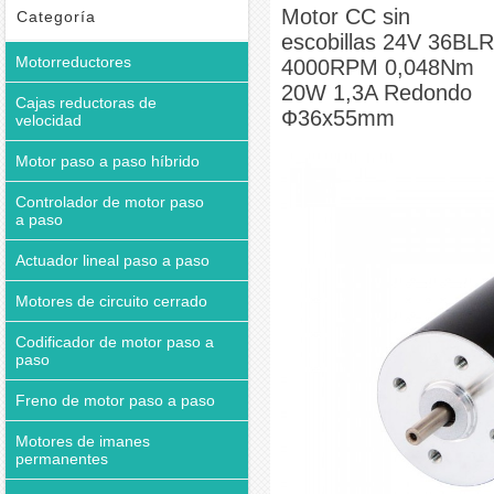
Motor CC sin escobillas 36BLR
Motor CC sin escobillas 24V 36BLR
Motor CC sin
Categoría
escobillas 24V 36BLR
4000RPM 0,048Nm 20W 1,3A Redondo Ф36x55mm
Motorreductores
4000RPM 0,048Nm
20W 1,3A Redondo
Cajas reductoras de
Ф36x55mm
velocidad
Motor paso a paso híbrido
Controlador de motor paso
a paso
Actuador lineal paso a paso
Motores de circuito cerrado
Codificador de motor paso a
paso
Freno de motor paso a paso
Motores de imanes
permanentes