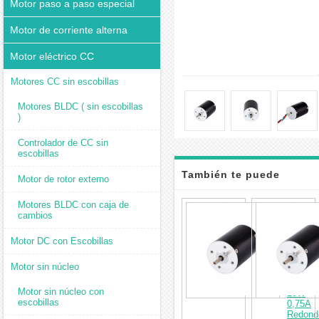
Motor paso a paso especial
Motor de corriente alterna
Motor eléctrico CC
Motores CC sin escobillas
Motores BLDC ( sin escobillas
)
Controlador de CC sin
escobillas
También te puede
Motor de rotor externo
interesar
Motores BLDC con caja de
Motor
cambios
CC
sin
escobil
Motor DC con Escobillas
de
24V
Motor sin núcleo
5000R
0,019N
Motor sin núcleo con
10W
escobillas
0,75A
Redond