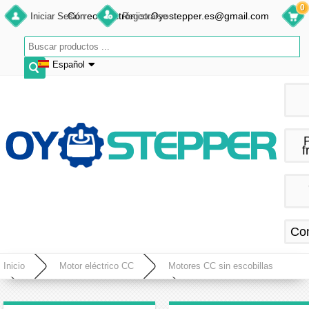
0
Correo electrónico:Oyostepper.es@gmail.com
Iniciar Sesión
Registrarse
Español
English
Deutsch
Français
f
Español
Co
Inicio
Motor eléctrico CC
Motores CC sin escobillas
Motores BLDC ( sin escobillas )