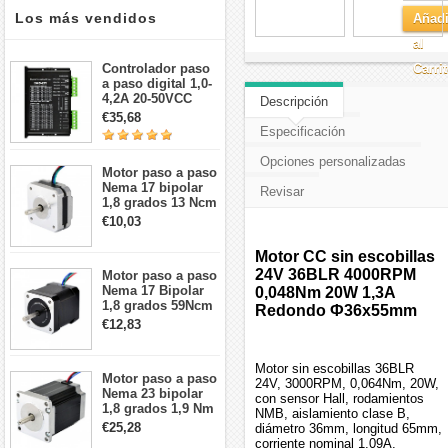
Los más vendidos
Añadi
al
Controlador paso
Carri
a paso digital 1,0-
4,2A 20-50VCC
Descripción
para motor paso a
€35,68
paso Nema 17, 23,
Especificación
24
Opciones personalizadas
Motor paso a paso
Nema 17 bipolar
Revisar
1,8 grados 13 Ncm
1A 3,5 V
€10,03
42x42x20mm 4
cables
Motor CC sin escobillas
24V 36BLR 4000RPM
Motor paso a paso
Nema 17 Bipolar
0,048Nm 20W 1,3A
1,8 grados 59Ncm
Redondo Ф36x55mm
2A 42x48mm 4
€12,83
cables compatible
con impresora
3D/CNC
Motor sin escobillas 36BLR
Motor paso a paso
24V, 3000RPM, 0,064Nm, 20W,
Nema 23 bipolar
con sensor Hall, rodamientos
1,8 grados 1,9 Nm
NMB, aislamiento clase B,
2,8 A 3,2 V
€25,28
diámetro 36mm, longitud 65mm,
57x57x76mm 4
corriente nominal 1,09A.