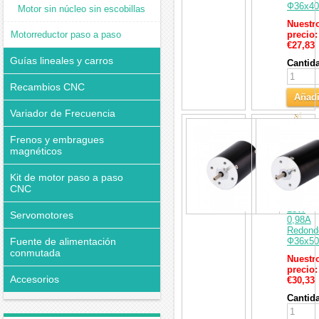
Ф36x4
Motor sin núcleo sin escobillas
Nuestr
Motorreductor paso a paso
precio:
€27,83
Guías lineales y carros
Cantid
Recambios CNC
Añadi
Variador de Frecuencia
al
Motor
Carri
CC
Frenos y embragues
sin
magnéticos
escobil
24V
Kit de motor paso a paso
36BLR
5000R
CNC
0,029N
15W
Servomotores
0,98A
Redond
Fuente de alimentación
Ф36x5
conmutada
Nuestr
precio:
Accesorios
€30,33
Cantid