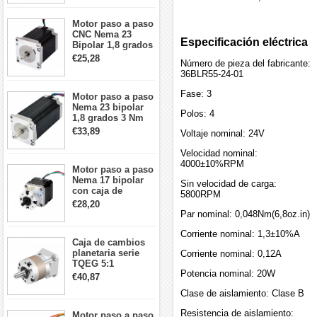
cables
Motor paso a paso
CNC Nema 23
Especificación eléctrica
Bipolar 1,8 grados
1,9 Nm 3A 3,36 V
€25,28
Número de pieza del fabricante:
57x57x76mm 4
36BLR55-24-01
cables
Fase: 3
Motor paso a paso
Nema 23 bipolar
Polos: 4
1,8 grados 3 Nm
4,2A 57x57x114mm
€33,89
Voltaje nominal: 24V
motor paso a paso
CNC de 4 cables
Velocidad nominal:
4000±10%RPM
Motor paso a paso
Nema 17 bipolar
Sin velocidad de carga:
con caja de
5800RPM
cambios planetaria
€28,20
5:1 longitud 33mm
Par nominal: 0,048Nm(6,8oz.in)
26Ncm 12V para
impresora 3D
Corriente nominal: 1,3±10%A
Caja de cambios
Robot CNC DIY
planetaria serie
Corriente nominal: 0,12A
TQEG 5:1
Potencia nominal: 20W
contragolpe 15
€40,87
arcmin para motor
Clase de aislamiento: Clase B
paso a paso Nema
17
Resistencia de aislamiento:
Motor paso a paso