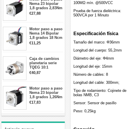
100MΩ mín. @500VCC
Nema 23 bipolar
1,8 grados 2,83Nm
Prueba de fuerza dieléctrica:
4A 2,26 V
€27,88
500VCA por 1 Minuto
57x57x84mm 8
cables
Motor paso a paso
Nema 14 Bipolar
Especificación física
1,8 grados 18 Ncm
0,8 A 5,74 V 35 x
Tamaño del marco: Φ36mm
€11,25
35 x 34 mm 4
Longitud del cuerpo: 55,2mm
cables
Diámetro del eje: Φ4mm
Caja de cambios
planetaria serie
Longitud del eje: 15mm
TQEG 10:1
contragolpe 15
€40,87
Número de cables: 8
arcmin para motor
paso a paso Nema
Longitud del cable: 300mm;
17
Motor paso a paso
Tipo de rodamiento: Cojinete de
Nema 23 bipolar
bolas NMB, C3
1,8 grados 1,26Nm
2,8A 2,5V
€17,83
Sensor: Sensor de pasillo
57x57x56mm 4
cables
Peso: 0,25kg