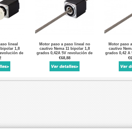
aso lineal
Motor paso a paso lineal no
Motor paso a
bipolar 1,8
cautivo Nema 11 bipolar 1,8
cautivo Nema
revolución de
grados 0,42A 5V revolución de
grados 0,42 A 
 "tornillo de
plomo 0,635mm/0,025 "tornillo
plomo 2,54mm/
2
€68,88
€6
50mm
de plomo 150mm
plom