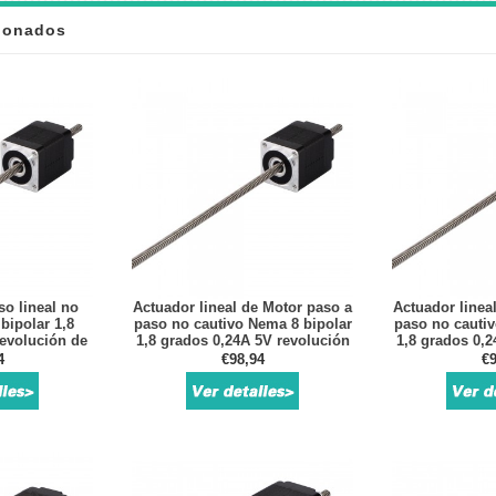
cionados
so lineal no
Actuador lineal de Motor paso a
Actuador linea
bipolar 1,8
paso no cautivo Nema 8 bipolar
paso no cautiv
revolución de
1,8 grados 0,24A 5V revolución
1,8 grados 0,2
024 "tornillo
de plomo 2mm/0,07874 "tornillo
de plomo 4mm/0
4
€98,94
€9
150mm
de plomo 150mm
de plo