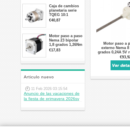
Caja de cambios
planetaria serie
TQEG 10:1
contragolpe 15
€40,87
arcmin para motor
paso a paso Nema
17
Motor paso a paso
Nema 23 bipolar
Motor paso a p
1,8 grados 1,26Nm
externo Nema 8 
2,8A 2,5V
€17,83
grados 0,24A 5V 
57x57x56mm 4
plomo 2mm/0,07874
€93,9
cables
plomo 1
Articulo nuevo
11 Feb 2026 03:15:54
Anuncio de las vacaciones de
la fiesta de primavera 2026sv