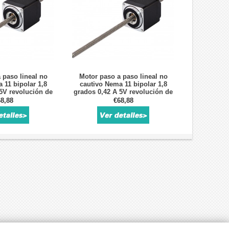
 paso lineal no
Motor paso a paso lineal no
 11 bipolar 1,8
cautivo Nema 11 bipolar 1,8
5V revolución de
grados 0,42 A 5V revolución de
0,1 "tornillo de
plomo 5,08mm/0,2 "tornillo de
8,88
€68,88
o 150mm
plomo 150mm