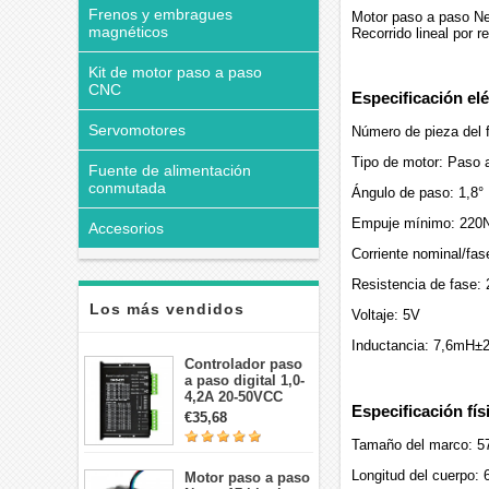
Frenos y embragues
Motor paso a paso Ne
magnéticos
Recorrido lineal por 
Kit de motor paso a paso
CNC
Especificación elé
Servomotores
Número de pieza del
Tipo de motor: Paso a
Fuente de alimentación
conmutada
Ángulo de paso: 1,8°
Empuje mínimo: 220N
Accesorios
Corriente nominal/fas
Resistencia de fase:
Los más vendidos
Voltaje: 5V
Inductancia: 7,6mH
Controlador paso
a paso digital 1,0-
4,2A 20-50VCC
Especificación fís
para motor paso a
€35,68
paso Nema 17, 23,
Tamaño del marco: 5
24
Longitud del cuerpo:
Motor paso a paso