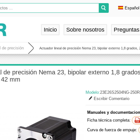
Español
Englis
Deuts
Inicio
Sobre nosotros
Preguntas
França
Españ
l de precisión
Actuador lineal de precisión Nema 23, bipolar externo 1,8 grados
l de precisión Nema 23, bipolar externo 1,8 grado
x 42 mm
Modelo:
23E26S2504NG-250
Escribir Comentario
Manuales y documentacion
Ficha técnica completa:
Curva de fuerza de empuje: