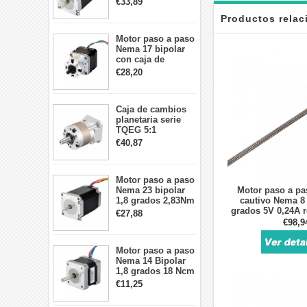
€33,89
motor paso a paso
Productos rela
CNC de 4 cables
Motor paso a paso
Nema 17 bipolar
con caja de
cambios planetaria
€28,20
5:1 longitud 33mm
26Ncm 12V para
impresora 3D
Caja de cambios
Robot CNC DIY
planetaria serie
TQEG 5:1
contragolpe 15
€40,87
arcmin para motor
paso a paso Nema
17
Motor paso a paso
Nema 23 bipolar
Motor paso a pa
1,8 grados 2,83Nm
cautivo Nema 8 
4A 2,26 V
grados 5V 0,24A 
€27,88
57x57x84mm 8
plomo 0,6096mm/0,
€98,9
cables
de plomo 
Motor paso a paso
Nema 14 Bipolar
1,8 grados 18 Ncm
0,8 A 5,74 V 35 x
€11,25
35 x 34 mm 4
cables