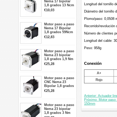
Nema 17 bipolar
Longitud del tornillo
1,8 grados 13 Ncm
1A 3,5 V
€10,03
Diámetro del tornillo
42x42x20mm 4
cables
Plomo/paso: 0,0508 
Motor paso a paso
Recorrido/revolución 
Nema 17 Bipolar
1,8 grados 59Ncm
Número de clientes po
2A 42x48mm 4
€12,83
cables compatible
Longitud del cable: 
con impresora
3D/CNC
Peso: 958g
Motor paso a paso
Nema 23 bipolar
1,8 grados 1,9 Nm
2,8 A 3,2 V
Conexión
€25,28
57x57x76mm 4
cables
A+
Motor paso a paso
Rojo
CNC Nema 23
Bipolar 1,8 grados
1,9 Nm 3A 3,36 V
€25,28
57x57x76mm 4
Anterior: Actuador li
cables
Próximo: Motor paso a
150mm
Motor paso a paso
Nema 23 bipolar
1,8 grados 3 Nm
4,2A 57x57x114mm