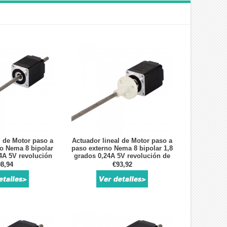
l de Motor paso a
Actuador lineal de Motor paso a
o Nema 8 bipolar
paso externo Nema 8 bipolar 1,8
4A 5V revolución
grados 0,24A 5V revolución de
,15748 "tornillo
plomo 0,6096mm/0,024 "tornillo
8,94
€93,92
mo 150mm
de plomo 150mm