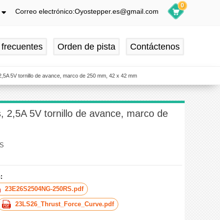
0
Correo electrónico:Oyostepper.es@gmail.com
h
ch
 frecuentes
Orden de pista
Contáctenos
is
ol
, 2,5A 5V tornillo de avance, marco de 250 mm, 42 x 42 mm
s, 2,5A 5V tornillo de avance, marco de
RS
:
23E26S2504NG-250RS.pdf
23LS26_Thrust_Force_Curve.pdf