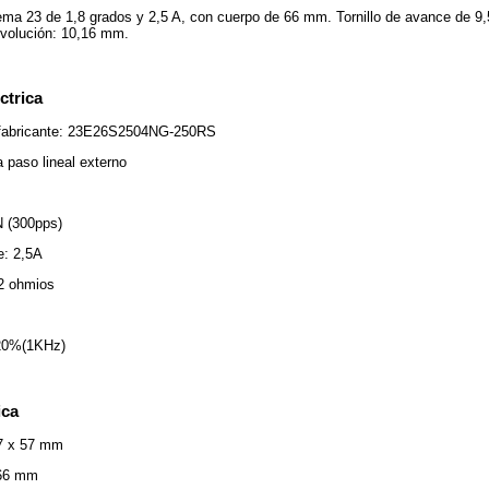
ma 23 de 1,8 grados y 2,5 A, con cuerpo de 66 mm. Tornillo de avance de 
revolución: 10,16 mm.
ctrica
 fabricante: 23E26S2504NG-250RS
 paso lineal externo
 (300pps)
e: 2,5A
 2 ohmios
±20%(1KHz)
ica
7 x 57 mm
 66 mm