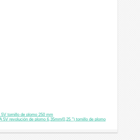
A 5V tornillo de plomo 250 mm
A 5V revolución de plomo 6,35mm(0,25 ") tornillo de plomo