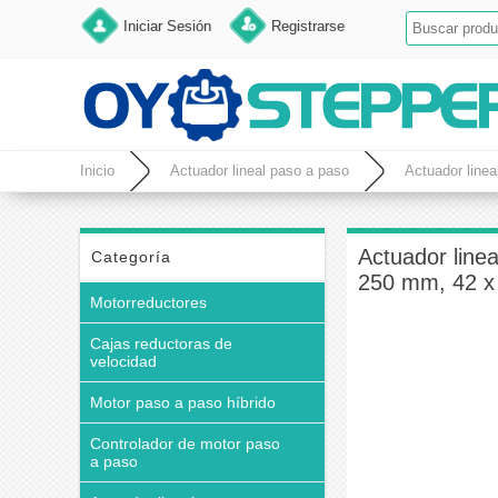
Iniciar Sesión
Registrarse
Inicio
Actuador lineal paso a paso
Actuador linea
Actuador linea
Categoría
250 mm, 42 
Motorreductores
Cajas reductoras de
velocidad
Motor paso a paso híbrido
Controlador de motor paso
a paso