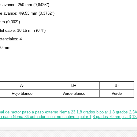
 de avance: 250 mm (9,8425")
 de avance: Φ9,53 mm (0,3752")
mm (0,002")
del cable: 10,16 mm (0,4")
tenciales: 4
300 mm
A-
B+
B-
Rojo blanco
Verde blanco
Verde
neal de motor paso a paso externo Nema 23 1,8 grados bipolar 1,8 grados 2,5
 paso Nema 34 actuador lineal no cautivo bipolar 1,8 grados 79mm pila 3,12