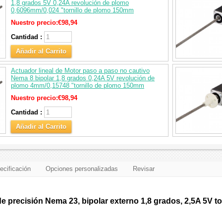
1,8 grados 5V 0,24A revolución de plomo
0,6096mm/0,024 "tornillo de plomo 150mm
Nuestro precio:
€98,94
Cantidad :
Añadir al Carrito
Actuador lineal de Motor paso a paso no cautivo
Nema 8 bipolar 1,8 grados 0,24A 5V revolución de
plomo 4mm/0,15748 "tornillo de plomo 150mm
Nuestro precio:
€98,94
Cantidad :
Añadir al Carrito
ecificación
Opciones personalizadas
Revisar
de precisión Nema 23, bipolar externo 1,8 grados, 2,5A 5V 