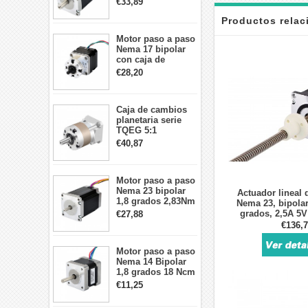
€33,89
motor paso a paso
CNC de 4 cables
Productos rela
Motor paso a paso
Nema 17 bipolar
con caja de
cambios planetaria
€28,20
5:1 longitud 33mm
26Ncm 12V para
impresora 3D
Caja de cambios
Robot CNC DIY
planetaria serie
TQEG 5:1
contragolpe 15
€40,87
arcmin para motor
paso a paso Nema
17
Motor paso a paso
Nema 23 bipolar
Actuador lineal 
1,8 grados 2,83Nm
Nema 23, bipolar
4A 2,26 V
grados, 2,5A 5V 
€27,88
57x57x84mm 8
avance, marco de
€136,
cables
42 m
Motor paso a paso
Nema 14 Bipolar
1,8 grados 18 Ncm
0,8 A 5,74 V 35 x
€11,25
35 x 34 mm 4
cables