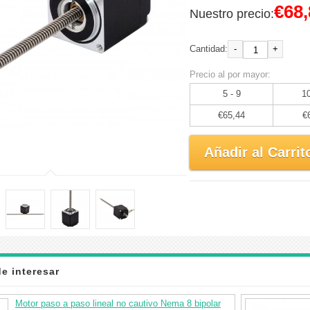
€68,
Nuestro precio:
-
+
Cantidad:
Precio al por mayor:
5 - 9
10
€65,44
€
Añadir al Carrit
e interesar
Motor paso a paso lineal no cautivo Nema 8 bipolar