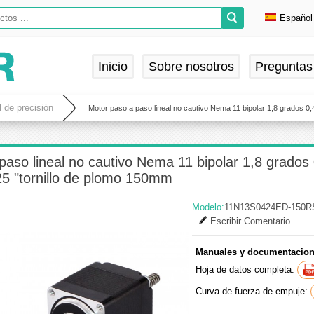
Español
Englis
Deuts
Inicio
Sobre nosotros
Preguntas
França
Españ
l de precisión
Motor paso a paso lineal no cautivo Nema 11 bipolar 1,8 grados 
paso lineal no cautivo Nema 11 bipolar 1,8 grados
5 "tornillo de plomo 150mm
Modelo:
11N13S0424ED-150R
Escribir Comentario
Manuales y documentacion
Hoja de datos completa:
Curva de fuerza de empuje: