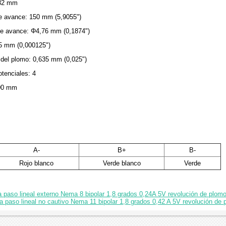
 32 mm
 de avance: 150 mm (5,9055")
 de avance: Φ4,76 mm (0,1874")
5 mm (0,000125")
 del plomo: 0,635 mm (0,025")
tenciales: 4
300 mm
A-
B+
B-
Rojo blanco
Verde blanco
Verde
 a paso lineal externo Nema 8 bipolar 1,8 grados 0,24A 5V revolución de plo
a paso lineal no cautivo Nema 11 bipolar 1,8 grados 0,42 A 5V revolución d