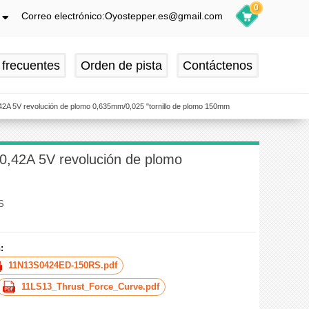
0
Correo electrónico:Oyostepper.es@gmail.com
h
ch
 frecuentes
Orden de pista
Contáctenos
is
ol
0,42A 5V revolución de plomo 0,635mm/0,025 "tornillo de plomo 150mm
 0,42A 5V revolución de plomo
S
:
11N13S0424ED-150RS.pdf
11LS13_Thrust_Force_Curve.pdf