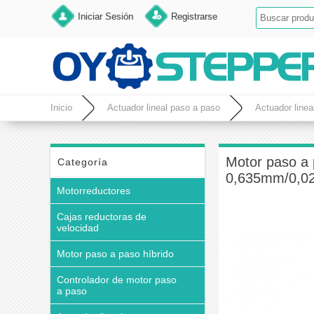
Iniciar Sesión
Registrarse
Inicio
Actuador lineal paso a paso
Actuador linea
Motor paso a 
Categoría
0,635mm/0,02
Motorreductores
Cajas reductoras de
velocidad
Motor paso a paso híbrido
Controlador de motor paso
a paso