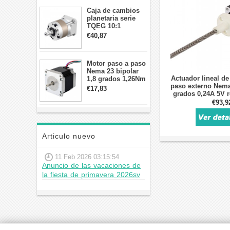
Caja de cambios
planetaria serie
TQEG 10:1
contragolpe 15
€40,87
arcmin para motor
paso a paso Nema
17
Motor paso a paso
Nema 23 bipolar
Actuador lineal de
1,8 grados 1,26Nm
paso externo Nema
2,8A 2,5V
€17,83
grados 0,24A 5V 
57x57x56mm 4
plomo 0,6096mm/0,
cables
€93,9
de plomo 
Articulo nuevo
11 Feb 2026 03:15:54
Anuncio de las vacaciones de
la fiesta de primavera 2026sv