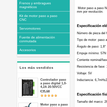
Frenos y embragues
magnéticos
Motor paso a paso Ne
mm por revolución.
Kit de motor paso a paso
CNC
Especificación elé
Servomotores
Número de pieza del
Fuente de alimentación
Tipo de motor: paso a
conmutada
Ángulo de paso: 1,8°
Accesorios
Empuje mínimo: 57N 
Corriente nominal/fas
Resistencia de fase:
Los más vendidos
Voltaje: 5V
Controlador paso
Inductancia: 6,7mH
a paso digital 1,0-
4,2A 20-50VCC
para motor paso a
€35,68
Especificación fís
paso Nema 17, 23,
24
Tamaño del marco: 2
Motor paso a paso