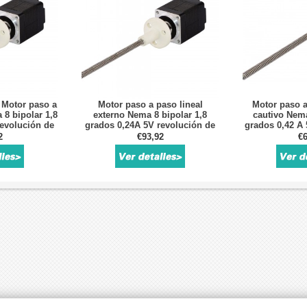
 Motor paso a
Motor paso a paso lineal
Motor paso a
 8 bipolar 1,8
externo Nema 8 bipolar 1,8
cautivo Nema
revolución de
grados 0,24A 5V revolución de
grados 0,42 A 
024 "tornillo
plomo 2mm/0,07874 "tornillo de
plomo 2,54mm/
2
€93,92
€6
150mm
plomo 150mm
plom