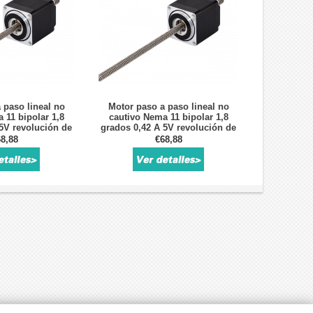
 paso lineal no
Motor paso a paso lineal no
 11 bipolar 1,8
cautivo Nema 11 bipolar 1,8
5V revolución de
grados 0,42 A 5V revolución de
0,1 "tornillo de
plomo 5,08mm/0,2 "tornillo de
8,88
€68,88
o 150mm
plomo 150mm