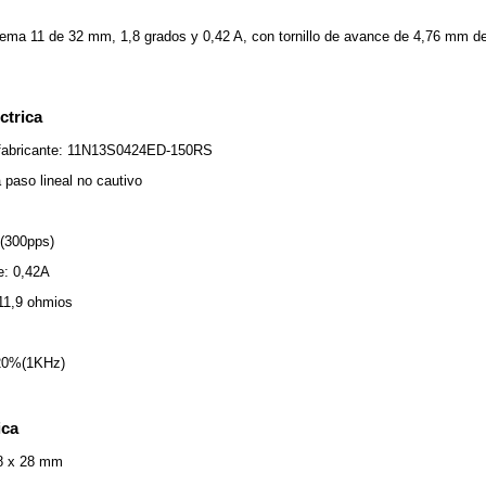
ma 11 de 32 mm, 1,8 grados y 0,42 A, con tornillo de avance de 4,76 mm de d
ctrica
 fabricante: 11N13S0424ED-150RS
 paso lineal no cautivo
(300pps)
e: 0,42A
 11,9 ohmios
±20%(1KHz)
ica
8 x 28 mm