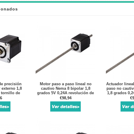
cionados
de precisión
Motor paso a paso lineal no
Actuador linea
 externo 1,8
cautivo Nema 8 bipolar 1,8
paso no cautiv
tornillo de
grados 5V 0,24A revolución de
1,8 grados 0,2
 250 mm, 42 x
plomo 0,6096mm/0,024 "tornillo
de plomo 2mm/0
76
€98,94
€9
m
de plomo 150mm
de plo