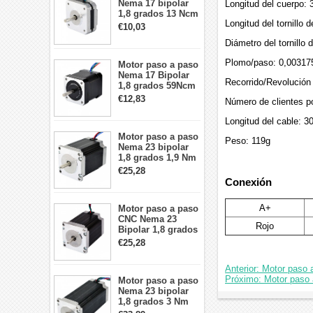
Nema 17 bipolar
Longitud del cuerpo:
1,8 grados 13 Ncm
Longitud del tornillo
1A 3,5 V
€10,03
42x42x20mm 4
Diámetro del tornillo
cables
Plomo/paso: 0,00317
Motor paso a paso
Nema 17 Bipolar
Recorrido/Revolución
1,8 grados 59Ncm
2A 42x48mm 4
€12,83
Número de clientes po
cables compatible
con impresora
Longitud del cable: 
3D/CNC
Motor paso a paso
Peso: 119g
Nema 23 bipolar
1,8 grados 1,9 Nm
2,8 A 3,2 V
€25,28
57x57x76mm 4
Conexión
cables
A+
Motor paso a paso
CNC Nema 23
Rojo
Bipolar 1,8 grados
1,9 Nm 3A 3,36 V
€25,28
57x57x76mm 4
cables
Anterior: Motor paso
Próximo: Motor paso 
Motor paso a paso
Nema 23 bipolar
1,8 grados 3 Nm
4,2A 57x57x114mm