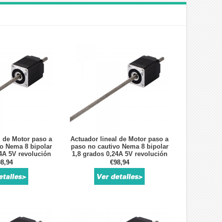
l de Motor paso a
Actuador lineal de Motor paso a
o Nema 8 bipolar
paso no cautivo Nema 8 bipolar
4A 5V revolución
1,8 grados 0,24A 5V revolución
,07874 "tornillo
de plomo 4mm/0,15748 "tornillo
8,94
€98,94
mo 150mm
de plomo 150mm