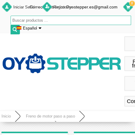
0
Correo electrónico:Oyostepper.es@gmail.com
Iniciar Sesión
Registrarse
Español
English
Deutsch
Français
f
Español
Co
Inicio
Freno de motor paso a paso
Motor paso a paso con freno
Motor paso a paso Nema 34 bipolar 1,8