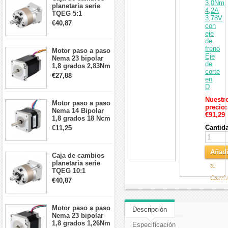
3,0Nm
planetaria serie
4,2A
TQEG 5:1
3,78V
contragolpe 15
€40,87
con
arcmin para motor
eje
paso a paso Nema
de
17
freno
Motor paso a paso
Eje
Nema 23 bipolar
de
1,8 grados 2,83Nm
corte
4A 2,26 V
€27,88
en
57x57x84mm 8
D
cables
Nuestr
Motor paso a paso
precio:
Nema 14 Bipolar
€91,29
1,8 grados 18 Ncm
0,8 A 5,74 V 35 x
Cantid
€11,25
35 x 34 mm 4
cables
Añadi
Caja de cambios
planetaria serie
al
TQEG 10:1
Carri
contragolpe 15
€40,87
arcmin para motor
paso a paso Nema
17
Motor paso a paso
Descripción
Nema 23 bipolar
1,8 grados 1,26Nm
Especificación