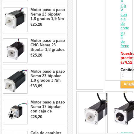
A
con impresora
2,5
3D/CNC
Motor paso a paso
V
Nema 23 bipolar
con
1,8 grados 1,9 Nm
eje
2,8 A 3,2 V
de
€25,28
57x57x76mm 4
corte
cables
en
D
Motor paso a paso
de
CNC Nema 23
freno
Bipolar 1,8 grados
Nuestr
1,9 Nm 3A 3,36 V
€25,28
precio:
57x57x76mm 4
€74,52
cables
Cantid
Motor paso a paso
Nema 23 bipolar
1,8 grados 3 Nm
Añadi
4,2A 57x57x114mm
€33,89
motor paso a paso
al
CNC de 4 cables
Motor
Carri
paso
Motor paso a paso
a
Nema 17 bipolar
paso
con caja de
Nema
cambios planetaria
€28,20
23
5:1 longitud 33mm
bipolar
26Ncm 12V para
1,8
impresora 3D
grados
Caja de cambios
Robot CNC DIY