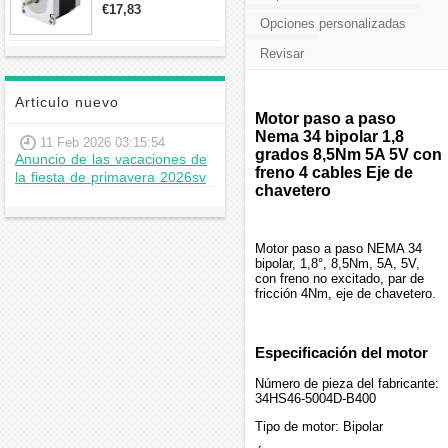
2,8A 2,5V
€17,83
57x57x56mm 4
Opciones personalizadas
cables
Revisar
Articulo nuevo
Motor paso a paso
Nema 34 bipolar 1,8
11 Feb 2026 03:15:54
grados 8,5Nm 5A 5V con
Anuncio de las vacaciones de
freno 4 cables Eje de
la fiesta de primavera 2026sv
chavetero
Motor paso a paso NEMA 34
bipolar, 1,8°, 8,5Nm, 5A, 5V,
con freno no excitado, par de
fricción 4Nm, eje de chavetero.
Especificación del motor
Número de pieza del fabricante:
34HS46-5004D-B400
Tipo de motor: Bipolar