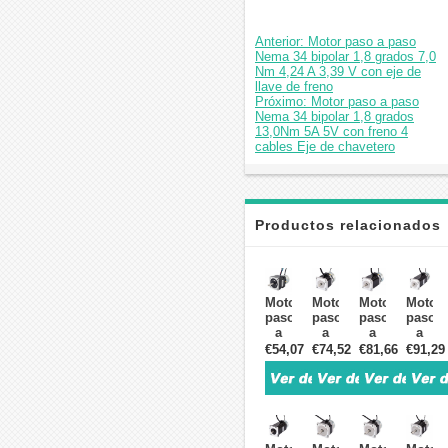
Anterior: Motor paso a paso
Nema 34 bipolar 1,8 grados 7,0
Nm 4,24 A 3,39 V con eje de
llave de freno
Próximo: Motor paso a paso
Nema 34 bipolar 1,8 grados
13,0Nm 5A 5V con freno 4
cables Eje de chavetero
Productos relacionados
Motor
Motor
Motor
Motor
paso
paso
paso
paso
a
a
a
a
paso
paso
paso
paso
€54,07
€74,52
€81,66
€91,29
Nema
Nema
Nema
Nema
17
23
23
23
bipolar
bipolar
bipolar
bipola
1,8
1,8
1,8
1,8
grados
grados
grados
grado
0,65
1,26
1,9Nm
3,0Nm