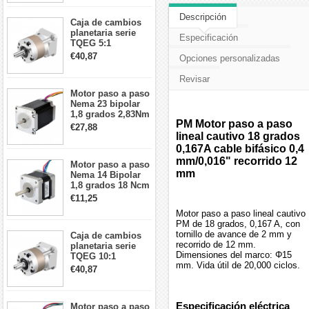
26Ncm 12V para
impresora 3D
Descripción
Caja de cambios
Robot CNC DIY
planetaria serie
Especificación
TQEG 5:1
contragolpe 15
€40,87
Opciones personalizadas
arcmin para motor
paso a paso Nema
Revisar
17
Motor paso a paso
Nema 23 bipolar
1,8 grados 2,83Nm
PM Motor paso a paso
4A 2,26 V
€27,88
57x57x84mm 8
lineal cautivo 18 grados
cables
0,167A cable bifásico 0,4
mm/0,016" recorrido 12
Motor paso a paso
mm
Nema 14 Bipolar
1,8 grados 18 Ncm
0,8 A 5,74 V 35 x
€11,25
35 x 34 mm 4
Motor paso a paso lineal cautivo
cables
PM de 18 grados, 0,167 A, con
tornillo de avance de 2 mm y
Caja de cambios
recorrido de 12 mm.
planetaria serie
Dimensiones del marco: Φ15
TQEG 10:1
mm. Vida útil de 20,000 ciclos.
contragolpe 15
€40,87
arcmin para motor
paso a paso Nema
17
Especificación eléctrica
Motor paso a paso