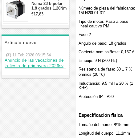
Nema 23 bipolar
1,8 grados 1,26Nm
Número de pieza del fabricante:
2,8A 2,5V
15LN20L01-311
€17,83
57x57x56mm 4
Tipo de motor: Paso a paso
cables
lineal cautivo PM
Fase 2
Articulo nuevo
Ángulo de paso: 18 grados
Corriente nominal/fase: 0,167 A
11 Feb 2026 03:15:54
Anuncio de las vacaciones de
Empuje: 9 N (200 Hz)
la fiesta de primavera 2026sv
Resistencia de fase: 30 ± 7 %
ohmios (20 ℃)
Inductancia: 9,5 mH ± 20 % (1
KHz)
Protección IP: IP30
Especificación física
Tamaño del marco: Φ15 mm
Longitud del cuerpo: 11,1mm