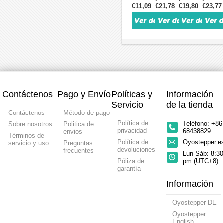
paso
a
a
a
€11,09
€21,78
€19,80
€23,77
Fases
tornillo
plomo
tornill
lineal
paso
paso
paso
Φ25×16 mm
de
0,5mm/0,0197
de
externo
lineal
lineal
lineal
paso
tornillo
paso
PM
de
cautivo
cautiv
21
de
120
Precisión
precisión
7,5
7,5
mm
paso
mm
1,8
no
grados
grado
21,5mm
grados
cautivo
1,8
0,6
0,28
15
grados
A
A
grados
0,5
cable
plomo
0,23A
A
bifási
0,5
cable
Plomo
1,22
mm/0,0197"
de 2
1,22
mm/0,
Contáctenos
Pago y Envío
Políticas y
Información
Tornillo
fases
mm/0,048"
recorr
de
1
Recorrido
5,3
Servicio
de la tienda
paso
mm/0,039"
13,5
mm
Contáctenos
Método de pago
21,5
mm
Política de
Teléfono: +86
Sobre nosotros
Politica de
mm
privacidad
68438829
envios
Términos de
Política de
Oyostepper.
servicio y uso
Preguntas
devoluciones
frecuentes
Lun-Sáb: 8:30
Póliza de
pm (UTC+8)
garantía
Información
Oyostepper DE
Oyostepper
English