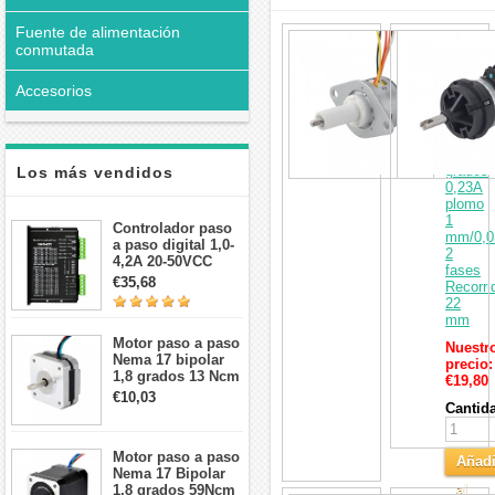
Fuente de alimentación
interesar
PM
conmutada
Motor
paso
a
Accesorios
paso
lineal
cautivo
15
grados
Los más vendidos
0,23A
plomo
1
Controlador paso
mm/0,0
a paso digital 1,0-
2
4,2A 20-50VCC
fases
para motor paso a
€35,68
Recorri
paso Nema 17, 23,
22
24
mm
Motor paso a paso
Nuestr
Nema 17 bipolar
precio:
1,8 grados 13 Ncm
€19,80
1A 3,5 V
€10,03
Cantid
42x42x20mm 4
cables
Motor paso a paso
Añadi
Nema 17 Bipolar
al
1,8 grados 59Ncm