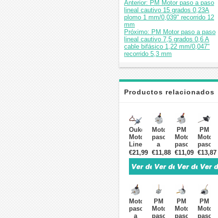
Anterior: PM Motor paso a paso
lineal cautivo 15 grados 0,23A
plomo 1 mm/0,039" recorrido 12
mm
Próximo: PM Motor paso a paso
lineal cautivo 7,5 grados 0,6 A
cable bifásico 1,22 mm/0,047"
recorrido 5,3 mm
Productos relacionados
Oukeda
Motor
PM
PM
Motor
paso
Moto
Motor
Lineal
a
paso
paso
Paso
paso
a
a
€21,99
€11,88
€11,09
€13,87
a
lineal
paso
paso
Paso
de
lineal
lineal
PM
precisión
de
precis
con
externa
precisión
no
Imán
PM
externa
cautiv
Permanente
0,4A
1,8
0,46A
Motor
PM
PM
PM
15°
Plomo
grados
plomo
paso
Motor
Motor
Motor
0.23 A
0,5
r
1
a
paso
paso
paso
4
mm/0,0197"
0,2A
mm/0,