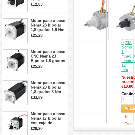
PM
2A 42x48mm 4
€12,83
Carri
Motor
cables compatible
paso
con impresora
a
3D/CNC
paso
Motor paso a paso
lineal
Nema 23 bipolar
cautivo
1,8 grados 1,9 Nm
15
2,8 A 3,2 V
€25,28
grados
57x57x76mm 4
0,23A
cables
plomo
Motor paso a paso
1
CNC Nema 23
mm/0,0
Bipolar 1,8 grados
recorrid
1,9 Nm 3A 3,36 V
12
€25,28
57x57x76mm 4
mm
cables
Nuestr
precio:
Motor paso a paso
€19,80
Nema 23 bipolar
1,8 grados 3 Nm
Cantid
4,2A 57x57x114mm
€33,89
motor paso a paso
CNC de 4 cables
Añadi
Motor paso a paso
al
Nema 17 bipolar
con caja de
Carri
cambios planetaria
€28,20
5:1 longitud 33mm