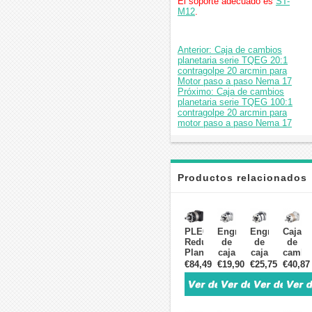
El soporte adecuado es
ST-
M12
.
Anterior: Caja de cambios
planetaria serie TQEG 20:1
contragolpe 20 arcmin para
Motor paso a paso Nema 17
Próximo: Caja de cambios
planetaria serie TQEG 100:1
contragolpe 20 arcmin para
motor paso a paso Nema 17
Productos relacionados
PLE042
Engranaje
Engranaje
Caja
Reductor
de
de
de
Planetario
caja
caja
cambi
Redondo
de
de
planet
€84,49
€19,90
€25,75
€40,87
para
cambios
cambios
serie
Motor
planetaria
planetaria
TQEG
Paso
serie
serie
5:1
a
TQMG
TQMG
contra