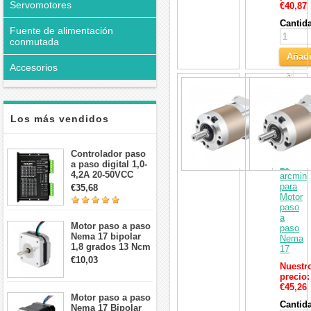
Servomotores
€40,87
Cantid
Fuente de alimentación
conmutada
Añadi
Accesorios
al
Caja
Carri
de
cambio
planetar
Los más vendidos
serie
TQEG
20:1
Controlador paso
contrag
a paso digital 1,0-
20
4,2A 20-50VCC
arcmin
para motor paso a
para
€35,68
paso Nema 17, 23,
Motor
24
paso
a
Motor paso a paso
paso
Nema 17 bipolar
Nema
1,8 grados 13 Ncm
17
1A 3,5 V
€10,03
Nuestr
42x42x20mm 4
precio:
cables
€45,26
Motor paso a paso
Cantid
Nema 17 Bipolar