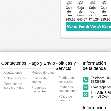
Paso
5:1
20:1
15
NEMA17
contragolpe
contragolpe
arcmi
Caja
Caja
Caja
Caja
42mm
30
30
para
de
de
de
de
/
arcmin
arcmin
motor
cambios
cambios
cambios
cambi
Servomotor
para
para
paso
planetaria
planetaria
planetaria
planet
€45,26
€40,87
€45,26
€19,90
40mm
motor
motor
a
serie
serie
serie
serie
50W
paso
paso
paso
TQEG
TQEG
TQEG
TQMG
100W
a
a
Nema
100:1
10:1
20:1
10:1
paso
paso
17
contragolpe
contragolpe
contragolpe
contra
Nema
Nema
20
15
20
30
17
17
arcmin
arcmin
arcmin
arcmi
para
para
para
para
motor
motor
Motor
Motor
paso
paso
paso
paso
a
a
a
a
paso
paso
paso
paso
Contáctenos
Pago y Envío
Políticas y
Información
Nema
Nema
Nema
Nema
17
17
17
17
Servicio
de la tienda
Contáctenos
Método de pago
Política de
Teléfono: +86
Sobre nosotros
Politica de
privacidad
68438829
envios
Términos de
Política de
Oyostepper.
servicio y uso
Preguntas
devoluciones
frecuentes
Lun-Sáb: 8:30
Póliza de
pm (UTC+8)
garantía
Información