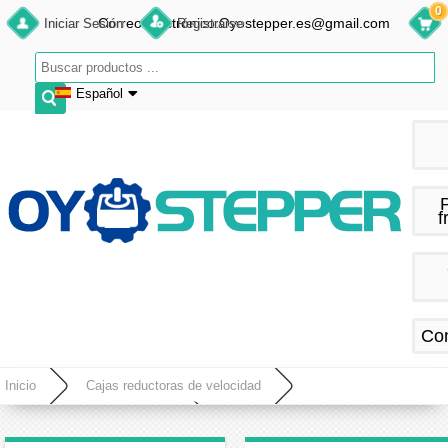
0
Correo electrónico:Oyostepper.es@gmail.com
Iniciar Sesión
Registrarse
Español
English
Deutsch
Français
f
Español
Co
Inicio
Cajas reductoras de velocidad
Caja de engranajes planetarios