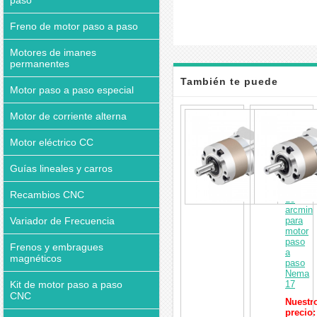
paso
Freno de motor paso a paso
Motores de imanes
permanentes
También te puede
Motor paso a paso especial
interesar
Caja
Motor de corriente alterna
de
cambio
Motor eléctrico CC
planetar
serie
TQEG
Guías lineales y carros
5:1
contrag
Recambios CNC
15
arcmin
Variador de Frecuencia
para
motor
paso
Frenos y embragues
a
magnéticos
paso
Nema
Kit de motor paso a paso
17
CNC
Nuestr
precio: