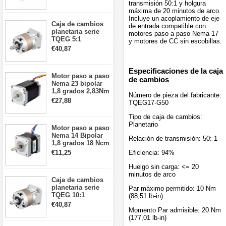
5:1 longitud 33mm
transmisión 50:1 y holgura
26Ncm 12V para
máxima de 20 minutos de arco.
impresora 3D
Incluye un acoplamiento de eje
Caja de cambios
Robot CNC DIY
de entrada compatible con
planetaria serie
motores paso a paso Nema 17
TQEG 5:1
y motores de CC sin escobillas.
contragolpe 15
€40,87
arcmin para motor
paso a paso Nema
17
Especificaciones de la caja
Motor paso a paso
de cambios
Nema 23 bipolar
1,8 grados 2,83Nm
Número de pieza del fabricante:
4A 2,26 V
€27,88
TQEG17-G50
57x57x84mm 8
cables
Tipo de caja de cambios:
Planetario
Motor paso a paso
Nema 14 Bipolar
Relación de transmisión: 50: 1
1,8 grados 18 Ncm
0,8 A 5,74 V 35 x
€11,25
Eficiencia: 94%
35 x 34 mm 4
cables
Huelgo sin carga: <= 20
minutos de arco
Caja de cambios
planetaria serie
Par máximo permitido: 10 Nm
TQEG 10:1
(88,51 lb-in)
contragolpe 15
€40,87
arcmin para motor
Momento Par admisible: 20 Nm
paso a paso Nema
(177,01 lb-in)
17