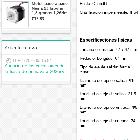
Motor paso a paso
Ruido: <=55dB
Nema 23 bipolar
Clasificación impermeable: IP54
1,8 grados 1,26Nm
2,8A 2,5V
€17,83
57x57x56mm 4
cables
Especificaciones físicas
Articulo nuevo
Tamaño del marco: 42 x 42 mm
Reductor Longitud: 67 mm
11 Feb 2026 03:15:54
Anuncio de las vacaciones de
Tipo de eje de salida: forma
la fiesta de primavera 2026sv
clave
Diámetro del eje de salida: Φ8
mm
Longitud del eje de salida: 21,5
mm
Diámetro del eje de entrada: Φ5
mm
Longitud del eje de entrada: 24
mm