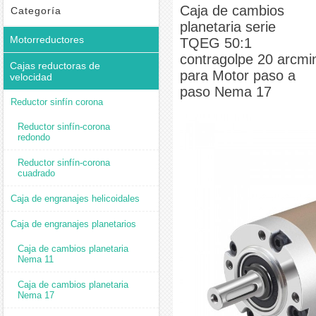
Caja de cambios planetaria Nema 17
Caja de cambios
Caja de cambios planetaria serie
Categoría
planetaria serie
TQEG 50:1 contragolpe 20 arcmin para Motor paso a paso Nema 17
Motorreductores
TQEG 50:1
contragolpe 20 arcmi
Cajas reductoras de
para Motor paso a
velocidad
paso Nema 17
Reductor sinfín corona
Reductor sinfín-corona
redondo
Reductor sinfín-corona
cuadrado
Caja de engranajes helicoidales
Caja de engranajes planetarios
Caja de cambios planetaria
Nema 11
Caja de cambios planetaria
Nema 17