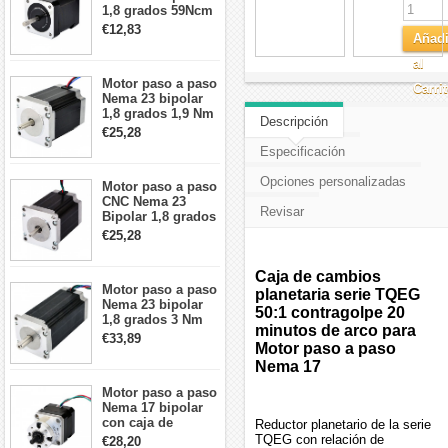
1,8 grados 59Ncm
2A 42x48mm 4
€12,83
Añadi
cables compatible
con impresora
al
3D/CNC
Motor paso a paso
Carri
Nema 23 bipolar
1,8 grados 1,9 Nm
Descripción
2,8 A 3,2 V
€25,28
57x57x76mm 4
Especificación
cables
Opciones personalizadas
Motor paso a paso
CNC Nema 23
Revisar
Bipolar 1,8 grados
1,9 Nm 3A 3,36 V
€25,28
57x57x76mm 4
cables
Caja de cambios
Motor paso a paso
planetaria serie TQEG
Nema 23 bipolar
50:1 contragolpe 20
1,8 grados 3 Nm
minutos de arco para
4,2A 57x57x114mm
€33,89
Motor paso a paso
motor paso a paso
CNC de 4 cables
Nema 17
Motor paso a paso
Nema 17 bipolar
con caja de
Reductor planetario de la serie
cambios planetaria
TQEG con relación de
€28,20