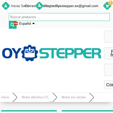
0
Correo electrónico:Oyostepper.es@gmail.com
Iniciar Sesión
Registrarse
Español
English
Deutsch
Français
f
Español
Co
Inicio
Motor eléctrico CC
Motor sin núcleo
Motor sin núcleo con escobillas
Pack de 2 Micro motorreductores DC