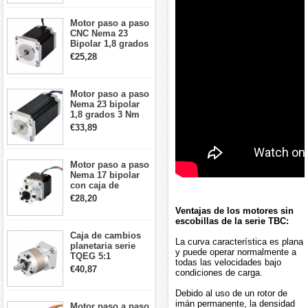
cables
Motor paso a paso
CNC Nema 23
Bipolar 1,8 grados
1,9 Nm 3A 3,36 V
€25,28
57x57x76mm 4
cables
Motor paso a paso
Nema 23 bipolar
1,8 grados 3 Nm
4,2A 57x57x114mm
€33,89
motor paso a paso
CNC de 4 cables
Motor paso a paso
Nema 17 bipolar
con caja de
cambios planetaria
€28,20
5:1 longitud 33mm
Ventajas de los motores sin
26Ncm 12V para
escobillas de la serie TBC:
impresora 3D
Caja de cambios
Robot CNC DIY
La curva característica es plana
planetaria serie
y puede operar normalmente a
TQEG 5:1
todas las velocidades bajo
contragolpe 15
€40,87
condiciones de carga.
arcmin para motor
paso a paso Nema
Debido al uso de un rotor de
17
imán permanente, la densidad
Motor paso a paso