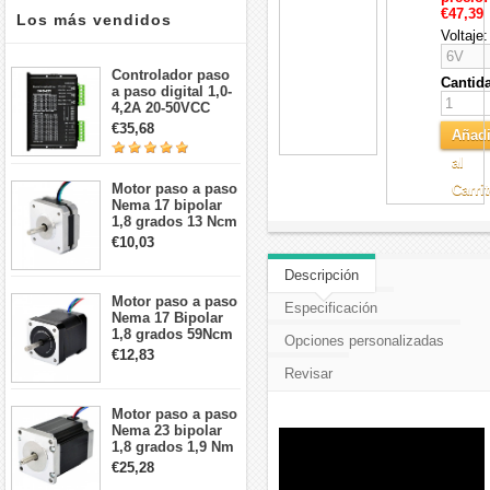
€47,39
Los más vendidos
Voltaje:
Controlador paso
Cantid
a paso digital 1,0-
4,2A 20-50VCC
para motor paso a
€35,68
Añadi
paso Nema 17, 23,
24
al
Motor paso a paso
Carri
Nema 17 bipolar
1,8 grados 13 Ncm
1A 3,5 V
€10,03
42x42x20mm 4
cables
Descripción
Motor paso a paso
Especificación
Nema 17 Bipolar
1,8 grados 59Ncm
Opciones personalizadas
2A 42x48mm 4
€12,83
cables compatible
Revisar
con impresora
3D/CNC
Motor paso a paso
Nema 23 bipolar
1,8 grados 1,9 Nm
2,8 A 3,2 V
€25,28
57x57x76mm 4