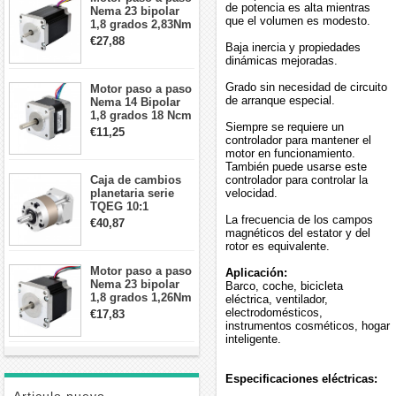
de potencia es alta mientras
Nema 23 bipolar
que el volumen es modesto.
1,8 grados 2,83Nm
4A 2,26 V
€27,88
Baja inercia y propiedades
57x57x84mm 8
dinámicas mejoradas.
cables
Grado sin necesidad de circuito
Motor paso a paso
de arranque especial.
Nema 14 Bipolar
1,8 grados 18 Ncm
Siempre se requiere un
0,8 A 5,74 V 35 x
€11,25
controlador para mantener el
35 x 34 mm 4
motor en funcionamiento.
cables
También puede usarse este
Caja de cambios
controlador para controlar la
planetaria serie
velocidad.
TQEG 10:1
contragolpe 15
La frecuencia de los campos
€40,87
arcmin para motor
magnéticos del estator y del
paso a paso Nema
rotor es equivalente.
17
Motor paso a paso
Aplicación:
Nema 23 bipolar
Barco, coche, bicicleta
1,8 grados 1,26Nm
eléctrica, ventilador,
2,8A 2,5V
electrodomésticos,
€17,83
57x57x56mm 4
instrumentos cosméticos, hogar
cables
inteligente.
Especificaciones eléctricas: