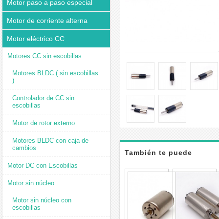
Motor paso a paso especial
Motor de corriente alterna
Motor eléctrico CC
Motores CC sin escobillas
Motores BLDC ( sin escobillas
)
Controlador de CC sin
escobillas
Motor de rotor externo
Motores BLDC con caja de
cambios
También te puede
Motor DC con Escobillas
interesar
Pack
de
Motor sin núcleo
2
Motore
Motor sin núcleo con
Eléctri
escobillas
DC