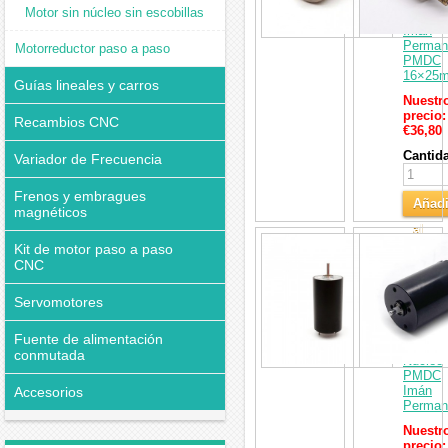
Cepilla
Motor sin núcleo sin escobillas
12V
Imán
Perman
Motorreductor paso a paso
PMDC
16×25
Guías lineales y carros
Nuestr
precio:
Recambios CNC
€36,80
Cantid
Variador de Frecuencia
Frenos y embragues
Añadi
magnéticos
al
Pack
Kit de motor paso a paso
Carri
de
CNC
2
Motore
Eléctri
Servomotores
DC
Cepilla
Fuente de alimentación
Sin
conmutada
Núcleo
PMDC
Imán
Accesorios
Perman
Nuestr
precio: