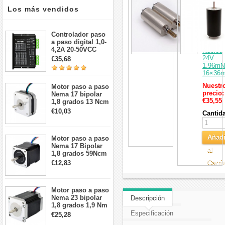
2
Los más vendidos
Motore
Eléctri
DC
Controlador paso
Cepilla
a paso digital 1,0-
Sin
4,2A 20-50VCC
Núcleo
para motor paso a
24V
€35,68
paso Nema 17, 23,
1.96m
24
16×36
Nuestr
Motor paso a paso
precio:
Nema 17 bipolar
€35,55
1,8 grados 13 Ncm
1A 3,5 V
€10,03
Cantid
42x42x20mm 4
cables
Añadi
Motor paso a paso
Nema 17 Bipolar
al
1,8 grados 59Ncm
2A 42x48mm 4
Carri
€12,83
cables compatible
con impresora
3D/CNC
Motor paso a paso
Nema 23 bipolar
Descripción
1,8 grados 1,9 Nm
2,8 A 3,2 V
Especificación
€25,28
57x57x76mm 4