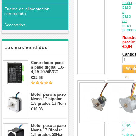
motor
paso
Fuente de alimentación
a
conmutada
paso
de
Accesorios
imán
perman
Nuestr
precio:
€5,94
Los más vendidos
Cantid
Controlador paso
a paso digital 1,0-
Añadi
4,2A 20-50VCC
para motor paso a
al
€35,68
paso Nema 17, 23,
Carri
Motor
24
paso
a
Motor paso a paso
paso
Nema 17 bipolar
rotativo
1,8 grados 13 Ncm
PM
1A 3,5 V
€10,03
18
42x42x20mm 4
grados
cables
3,43mN
Motor paso a paso
0,4A
Nema 17 Bipolar
4
1,8 grados 59Ncm
cables