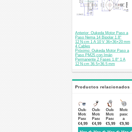
Anterior: Oukeda Motor Paso a
Paso Nema 14 Bipolar 1.8°
12 N·cm 1 A 10 V 36×36×20 mm
4 Cables
Próximo: Oukeda Motor Paso a
Paso PM25 con Imán
Permanente 2 Fases 1.8° 1 A
12 N·cm 36.5×36.5 mm
Productos relacionados
Oukeda
Oukeda
Oukeda
Motor
Motores
Motor
Motor
paso
Paso
Paso
Paso
a
a
a
a
paso
€4,99
€4,99
€5,99
€9,90
Paso
Paso
Paso
rotativ
de
PM25
PM42
PM