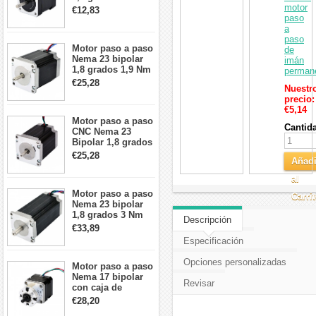
2A 42x48mm 4
motor
€12,83
cables compatible
paso
con impresora
a
3D/CNC
paso
Motor paso a paso
de
Nema 23 bipolar
imán
1,8 grados 1,9 Nm
perman
2,8 A 3,2 V
€25,28
Nuestr
57x57x76mm 4
precio:
cables
€5,14
Motor paso a paso
Cantid
CNC Nema 23
Bipolar 1,8 grados
1,9 Nm 3A 3,36 V
€25,28
Añadi
57x57x76mm 4
cables
al
Motor paso a paso
Carri
Nema 23 bipolar
1,8 grados 3 Nm
Descripción
4,2A 57x57x114mm
€33,89
motor paso a paso
Especificación
CNC de 4 cables
Opciones personalizadas
Motor paso a paso
Nema 17 bipolar
Revisar
con caja de
cambios planetaria
€28,20
5:1 longitud 33mm