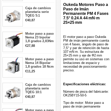
26Ncm 12V para
Oukeda Motores Paso a
impresora 3D
Caja de cambios
Robot CNC DIY
Paso de Imán
planetaria serie
Permanente PM 4 Fases
TQEG 5:1
7.5° 0.24 A 44 mN·m
contragolpe 15
€40,87
25×25 mm
arcmin para motor
paso a paso Nema
17
Motor paso a paso
El motor paso a paso Oukeda
Nema 23 bipolar
PM de imán permanente cuenta
1,8 grados 2,83Nm
con 4 fases, ángulo de paso de
4A 2,26 V
€27,88
7,5° y par de retención de hasta
57x57x84mm 8
107 mN·m. Su estructura de
cables
25×25 mm y eje de Φ2 mm
Motor paso a paso
permite su uso en sistemas con
Nema 14 Bipolar
limitaciones de espacio y
1,8 grados 18 Ncm
necesidad de posicionamiento
0,8 A 5,74 V 35 x
preciso.
€11,25
35 x 34 mm 4
cables
Especificaciones eléctricas:
Caja de cambios
planetaria serie
Número de pieza del fabricante:
TQEG 10:1
OK25BY15-50-5
contragolpe 15
€40,87
arcmin para motor
Tipo de motor: Motor paso a
paso a paso Nema
paso de imán permanente
17
Motor paso a paso