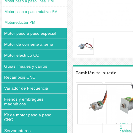
Motor paso a paso lineal PM
Motor paso a paso rotativo PM
Motorreductor PM
Motor paso a paso especial
Motor de corriente alterna
Motor eléctrico CC
Guías lineales y carros
También te puede
Recambios CNC
interesar
Motor
Variador de Frecuencia
paso
a
Frenos y embragues
paso
magnéticos
PM
18
grados
Kit de motor paso a paso
1,96mN
CNC
0,2A
4
Servomotores
cables