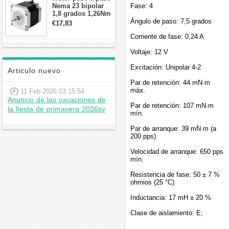
Nema 23 bipolar
Fase: 4
1,8 grados 1,26Nm
2,8A 2,5V
Ángulo de paso: 7,5 grados
€17,83
57x57x56mm 4
cables
Corriente de fase: 0,24 A
Voltaje: 12 V
Excitación: Unipolar 4-2
Articulo nuevo
Par de retención: 44 mN·m
máx.
11 Feb 2026 03:15:54
Anuncio de las vacaciones de
Par de retención: 107 mN·m
la fiesta de primavera 2026sv
mín.
Par de arranque: 39 mN·m (a
200 pps)
Velocidad de arranque: 650 pps
mín.
Resistencia de fase: 50 ± 7 %
ohmios (25 °C)
Inductancia: 17 mH ± 20 %
Clase de aislamiento: E;