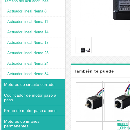
Tamaño del actuador lineal
Actuador lineal Nema 8
Actuador lineal Nema 11
Actuador lineal Nema 14
Actuador lineal Nema 17
Actuador lineal Nema 23
Actuador lineal Nema 24
También te puede
Actuador lineal Nema 34
interesar
Motores de circuito cerrado
Mini
motor
paso
Codificador de motor paso a
a
paso
paso
Nema
Freno de motor paso a paso
8
bipolar
1,8
Motores de imanes
grados
permanentes
1,6Ncm