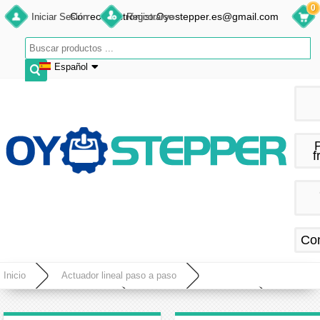
0
Correo electrónico:Oyostepper.es@gmail.com
Iniciar Sesión
Registrarse
Español
English
Deutsch
Français
f
Español
Co
Inicio
Actuador lineal paso a paso
Tamaño del actuador lineal
Actuador lineal Nema 17
Oukeda