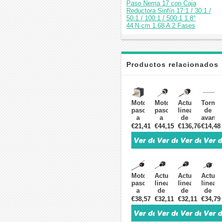
Paso Nema 17 con Caja
Reductora Sinfín 17:1 / 30:1 /
50:1 / 100:1 / 500:1 1.8°
44 N·cm 1.68 A 2 Fases
Productos relacionados
Motor
Motor
Actuador
Tornill
paso
paso
lineal
de
a
a
de
avanc
paso
paso
precisión
trapez
€21,41
€44,15
€136,76
€14,48
lineal
lineal
Nema
de
Nema
Nema
23,
400
17,
23,
bipolar
mm,
tornillo
bipolar
externo
5
de
externo
1,8
mm
plomo
1,8
grados,
de
Motor
Actuador
Actuador
Actuad
externo
grados
2,5A
diámet
paso
lineal
lineal
lineal
de
1,3
5V
2
a
de
de
de
1,8
Nm
tornillo
mm
paso
motor
motor
motor
€38,57
€32,11
€32,11
€34,79
grados,
3,0A
de
de
lineal
paso
paso
paso
32mm
3,3V,
avance,
paso,
no
a
a
a
para
tornillo
marco
para
cautivo
paso
paso
paso
impresora
de
de
motor