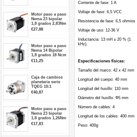
arcmin para motor
Corriente de fase: 1 A
paso a paso Nema
17
Voltaje de fase: 6,5 VCC
Motor paso a paso
Nema 23 bipolar
Resistencia de fase: 6,5 ohmios
1,8 grados 2,83Nm
4A 2,26 V
€27,88
Voltaje de uso: 12-36 V
57x57x84mm 8
cables
Inductancia: 13 mH ± 20 % (1
kHz);
Motor paso a paso
Nema 14 Bipolar
1,8 grados 18 Ncm
0,8 A 5,74 V 35 x
€11,25
Especificaciones físicas:
35 x 34 mm 4
cables
Tamaño del marco: 42 x 42 mm
Caja de cambios
Longitud del cuerpo: 40 mm
planetaria serie
TQEG 10:1
Longitud del husillo: 110 mm
contragolpe 15
€40,87
arcmin para motor
Diámetro del husillo: Φ5 mm
paso a paso Nema
17
Número de cables: 4
Motor paso a paso
Nema 23 bipolar
Longitud de los cables: 400 mm
1,8 grados 1,26Nm
2,8A 2,5V
€17,83
Peso: 400g
57x57x56mm 4
cables