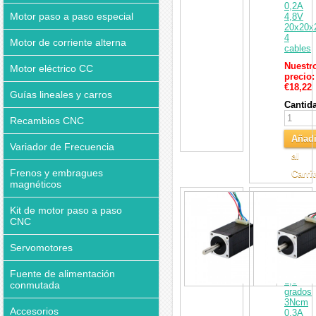
0,2A
Motor paso a paso especial
4,8V
20x20
4
Motor de corriente alterna
cables
Nuestr
Motor eléctrico CC
precio:
€18,22
Guías lineales y carros
Cantid
Recambios CNC
Añadi
Variador de Frecuencia
al
Frenos y embragues
Carri
magnéticos
Motor
paso
Kit de motor paso a paso
a
CNC
paso
Nema
Servomotores
8
bipolar
12V
Fuente de alimentación
1,8
conmutada
grados
3Ncm
Accesorios
0,3A