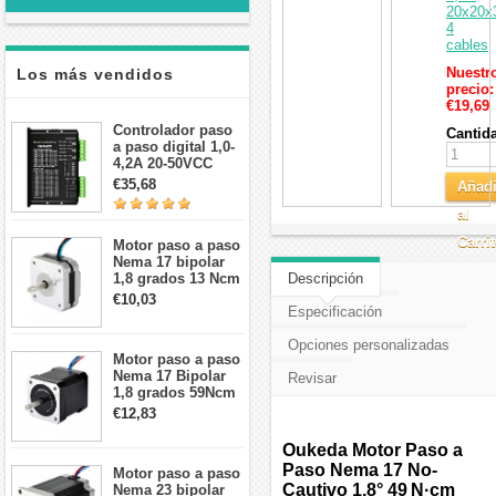
20x20
4
cables
Nuestr
Los más vendidos
precio:
€19,69
Controlador paso
Cantid
a paso digital 1,0-
4,2A 20-50VCC
para motor paso a
€35,68
Añadi
paso Nema 17, 23,
24
al
Carri
Motor paso a paso
Nema 17 bipolar
1,8 grados 13 Ncm
Descripción
1A 3,5 V
€10,03
42x42x20mm 4
Especificación
cables
Opciones personalizadas
Motor paso a paso
Nema 17 Bipolar
Revisar
1,8 grados 59Ncm
2A 42x48mm 4
€12,83
cables compatible
con impresora
Oukeda Motor Paso a
3D/CNC
Paso Nema 17 No-
Motor paso a paso
Cautivo 1.8° 49 N·cm
Nema 23 bipolar