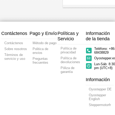
Nema
externo
externo
no
3D
revolución
250
paso
11
Nema
Nema
cautiv
DIY
de
mm,
a
1,8
11
11
Nema
plomo
42 x
paso
grados
Bipolar
Bipolar
11
150mm
42
lineal
8,0
1,8
1,8
1,8
mm
Ncm
grados
grados
grado
2,4V
2,4V
8,0Ncm
8,0Nc
bipolar
0,75A
0,75A
0,75A
Contáctenos
Pago y Envío
Políticas y
Información
1,8
8,0Ncm
2,4V
2,4V
grados
Tornillo
Tornillo
Tornill
Servicio
de la tienda
0,75
de
de
de
Contáctenos
Método de pago
A,
avance
avance
avanc
Política de
Teléfono: +86
Sobre nosotros
Politica de
plomo
100
100
100
privacidad
68438829
envios
4,877
mm
mm
mm
Términos de
mm/0,192"
Política de
Oyostepper.
servicio y uso
Preguntas
tornillo
devoluciones
frecuentes
Lun-Sáb: 8:30
de
Póliza de
pm (UTC+8)
plomo
garantía
150
mm
Información
Oyostepper DE
Oyostepper
English
Steppermotorfr