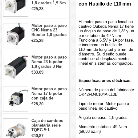
1,8 grados 1,9 Nm
con Husillo de 110 mm
2,8 A 3,2 V
€25,28
57x57x76mm 4
cables
El motor paso a paso lineal no
Motor paso a paso
cautivo Oukeda Nema 17 tiene
CNC Nema 23
un ángulo de paso de 1,8° y un
Bipolar 1,8 grados
par estático de 49 N·cm.
1,9 Nm 3A 3,36 V
Funciona a 6,5V y 1A por fase,
€25,28
57x57x76mm 4
e incorpora un husillo de
cables
110 mm de longitud y 5 mm de
diámetro. Su diseño puede
Motor paso a paso
contribuir al desplazamiento
Nema 23 bipolar
lineal en sistemas compactos.
1,8 grados 3 Nm
4,2A 57x57x114mm
€33,89
motor paso a paso
CNC de 4 cables
Especificaciones eléctricas:
Motor paso a paso
Número de pieza del fabricante:
Nema 17 bipolar
OK42FD40104A-110B
con caja de
cambios planetaria
Tipo de motor: Motor paso a
€28,20
5:1 longitud 33mm
paso lineal no cautivo
26Ncm 12V para
impresora 3D
Ángulo de paso: 1,8 grados
Caja de cambios
Robot CNC DIY
planetaria serie
Momento estático: 49 Ncm
TQEG 5:1
(69,38 oz.in)
contragolpe 15
€40,87