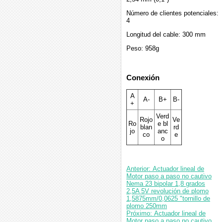
Número de clientes potenciales:
4
Longitud del cable: 300 mm
Peso: 958g
Conexión
A
A-
B+
B-
+
Verd
Rojo
Ve
Ro
e bl
blan
rd
jo
anc
co
e
o
Anterior: Actuador lineal de
Motor paso a paso no cautivo
Nema 23 bipolar 1,8 grados
2,5A 5V revolución de plomo
1,5875mm/0,0625 "tornillo de
plomo 250mm
Próximo: Actuador lineal de
Motor paso a paso no cautivo