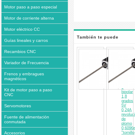
Motor paso a paso especial
Motor de corriente alterna
Motor eléctrico CC
También te puede
Guías lineales y carros
interesar
Motor
Recambios CNC
paso
a
Variador de Frecuencia
paso
lineal
Frenos y embragues
no
cautivo
magnéticos
Nema
8
Kit de motor paso a paso
bipolar
CNC
1,8
grados
5V
Servomotores
0,24A
revoluc
Fuente de alimentación
de
conmutada
plomo
0,6096
"tornillo
Accesorios