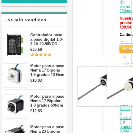
de
plomo
150mm
Nuestr
Los más vendidos
precio:
€98,94
Cantid
Controlador paso
a paso digital 1,0-
4,2A 20-50VCC
para motor paso a
Añadi
€35,68
paso Nema 17, 23,
al
24
Carri
Motor paso a paso
Actuad
Nema 17 bipolar
lineal
1,8 grados 13 Ncm
de
1A 3,5 V
€10,03
Motor
42x42x20mm 4
paso
cables
a
paso
Motor paso a paso
no
Nema 17 Bipolar
cautivo
1,8 grados 59Ncm
Nema
2A 42x48mm 4
€12,83
8
cables compatible
bipolar
con impresora
1,8
3D/CNC
grados
Motor paso a paso
0,24A
Nema 23 bipolar