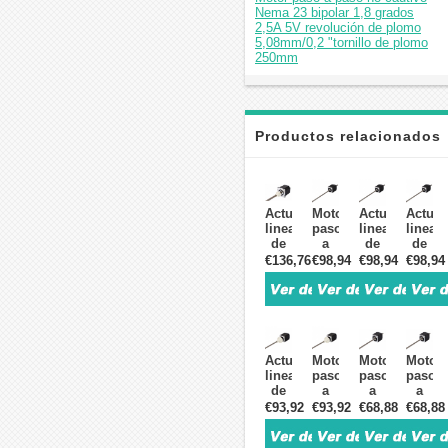
Nema 23 bipolar 1,8 grados
2,5A 5V revolución de plomo
5,08mm/0,2 "tornillo de plomo
250mm
Productos relacionados
Actuador
Motor
Actuador
Actuad
lineal
paso
lineal
lineal
de
a
de
de
precisión
paso
Motor
Motor
€136,76
€98,94
€98,94
€98,94
Nema
lineal
paso
paso
23,
no
a
a
bipolar
cautivo
paso
paso
externo
Nema
no
no
1,8
8
cautivo
cautiv
grados,
bipolar
Nema
Nema
Actuador
Motor
Motor
Motor
2,5A
1,8
8
8
lineal
paso
paso
paso
5V
grados
bipolar
bipola
de
a
a
a
tornillo
5V
1,8
1,8
Motor
paso
paso
paso
€93,92
€93,92
€68,88
€68,88
de
0,24A
grados
grado
paso
lineal
lineal
lineal
avance,
revolución
0,24A
0,24A
a
externo
no
no
marco
de
5V
5V