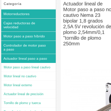
cautivo Nema 23 bipolar 1,8 grados 2,5A 5V revolución de plomo 2,54mm/0,1 "tornillo de
Actuador lineal de
Categoría
Motor paso a paso n
plomo 250mm
Motorreductores
cautivo Nema 23
bipolar 1,8 grados
Cajas reductoras de
2,5A 5V revolución d
velocidad
plomo 2,54mm/0,1
Motor paso a paso híbrido
"tornillo de plomo
250mm
Controlador de motor paso
a paso
Actuador lineal paso a paso
Motor paso a paso lineal cautivo
Motor lineal no cautivo
Motor lineal externo
Actuador lineal de precisión
Tornillo de plomo y tuerca