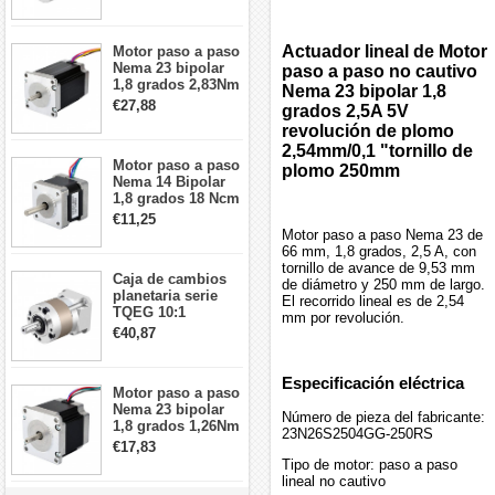
arcmin para motor
paso a paso Nema
17
Actuador lineal de Motor
Motor paso a paso
Nema 23 bipolar
paso a paso no cautivo
1,8 grados 2,83Nm
Nema 23 bipolar 1,8
4A 2,26 V
€27,88
grados 2,5A 5V
57x57x84mm 8
revolución de plomo
cables
2,54mm/0,1 "tornillo de
Motor paso a paso
plomo 250mm
Nema 14 Bipolar
1,8 grados 18 Ncm
0,8 A 5,74 V 35 x
€11,25
35 x 34 mm 4
Motor paso a paso Nema 23 de
cables
66 mm, 1,8 grados, 2,5 A, con
tornillo de avance de 9,53 mm
Caja de cambios
de diámetro y 250 mm de largo.
planetaria serie
El recorrido lineal es de 2,54
TQEG 10:1
mm por revolución.
contragolpe 15
€40,87
arcmin para motor
paso a paso Nema
17
Especificación eléctrica
Motor paso a paso
Nema 23 bipolar
Número de pieza del fabricante:
1,8 grados 1,26Nm
23N26S2504GG-250RS
2,8A 2,5V
€17,83
57x57x56mm 4
Tipo de motor: paso a paso
cables
lineal no cautivo