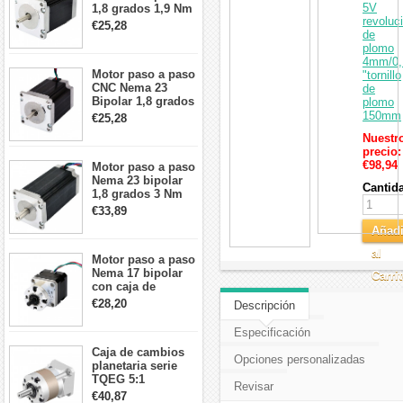
5V
1,8 grados 1,9 Nm
revoluc
2,8 A 3,2 V
€25,28
de
57x57x76mm 4
plomo
cables
4mm/0,
Motor paso a paso
"tornillo
CNC Nema 23
de
Bipolar 1,8 grados
plomo
1,9 Nm 3A 3,36 V
150mm
€25,28
57x57x76mm 4
Nuestr
cables
precio:
€98,94
Motor paso a paso
Nema 23 bipolar
Cantid
1,8 grados 3 Nm
4,2A 57x57x114mm
€33,89
motor paso a paso
Añadi
CNC de 4 cables
al
Motor paso a paso
Nema 17 bipolar
Carri
con caja de
cambios planetaria
€28,20
Descripción
5:1 longitud 33mm
26Ncm 12V para
Especificación
impresora 3D
Caja de cambios
Robot CNC DIY
Opciones personalizadas
planetaria serie
TQEG 5:1
Revisar
contragolpe 15
€40,87