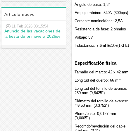
Ángulo de paso: 1,8°
Empuje mínimo: 540N (300pps)
Articulo nuevo
Corriente nominal/fase: 2,5A
11 Feb 2026 03:15:54
Resistencia de fase: 2 ohmios
Anuncio de las vacaciones de
la fiesta de primavera 2026sv
Voltaje: 5V
Inductancia: 7,6mH±20%(1KHz)
Especificación física
Tamaño del marco: 42 x 42 mm
Longitud del cuerpo: 66 mm
Longitud del tornillo de avance:
250 mm (9,8425")
Diámetro del tornillo de avance:
Φ9,53 mm (0,3752")
Plomo/paso: 0,0127 mm
(0,0005")
Recorrido/revolución del cable:
2,54 mm (0,1")