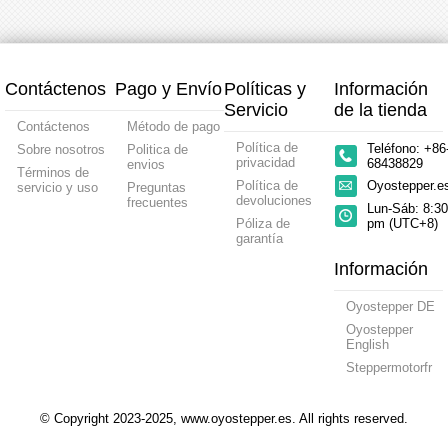
34
3,0
ejes
TB656
Alimentación
alimentación
Motor
Nm
0,45
1,26N
paso
1,8
Nm
1,8
a
grados
1,8
grado
paso
Nema
grados
Nema
y
23
Nema
23
Contáctenos
Pago y Envío
Políticas y
Información
controlador
Motor
17
Motor
y
paso
Motor
paso
Servicio
de la tienda
fuente
a
paso
a
Contáctenos
Método de pago
de
paso
a
paso
Política de
Teléfono: +86
Sobre nosotros
Politica de
alimentación
y
paso
y
privacidad
68438829
envios
controlador
y
contro
Términos de
y
controlador
Política de
Oyostepper.
servicio y uso
Preguntas
fuente
devoluciones
frecuentes
Lun-Sáb: 8:30
de
Póliza de
pm (UTC+8)
alimentación
garantía
Información
Oyostepper DE
Oyostepper
English
Steppermotorfr
© Copyright 2023-2025, www.oyostepper.es. All rights reserved.