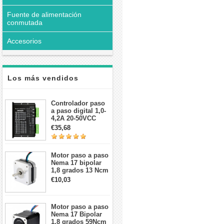
Fuente de alimentación
conmutada
Accesorios
Los más vendidos
Controlador paso
a paso digital 1,0-
4,2A 20-50VCC
para motor paso a
€35,68
paso Nema 17, 23,
24
Motor paso a paso
Nema 17 bipolar
1,8 grados 13 Ncm
1A 3,5 V
€10,03
42x42x20mm 4
cables
Motor paso a paso
Nema 17 Bipolar
1,8 grados 59Ncm