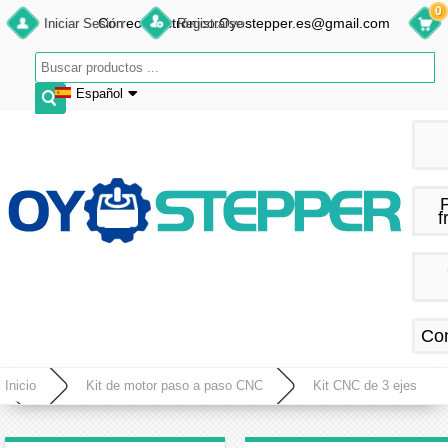
0
Correo electrónico:Oyostepper.es@gmail.com
Iniciar Sesión
Registrarse
Español
English
Deutsch
Français
f
Español
Co
Inicio
Kit de motor paso a paso CNC
Kit CNC de 3 ejes
Kit de enrutador de motor paso a paso CNC de 3 ejes 3,0Nm 1,8 grados Nema