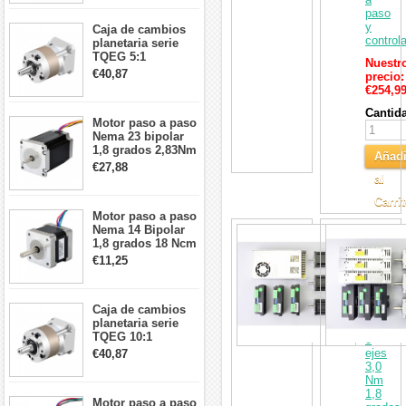
26Ncm 12V para
paso
impresora 3D
y
Caja de cambios
Robot CNC DIY
control
planetaria serie
TQEG 5:1
Nuestr
contragolpe 15
€40,87
precio:
arcmin para motor
€254,9
paso a paso Nema
17
Cantid
Motor paso a paso
Nema 23 bipolar
1,8 grados 2,83Nm
Añadi
4A 2,26 V
€27,88
57x57x84mm 8
al
cables
Carri
Motor paso a paso
Nema 14 Bipolar
Kit
1,8 grados 18 Ncm
CNC
0,8 A 5,74 V 35 x
de
€11,25
35 x 34 mm 4
motor
cables
paso
a
Caja de cambios
paso
planetaria serie
de
TQEG 10:1
3
contragolpe 15
ejes
€40,87
arcmin para motor
3,0
paso a paso Nema
Nm
17
1,8
Motor paso a paso