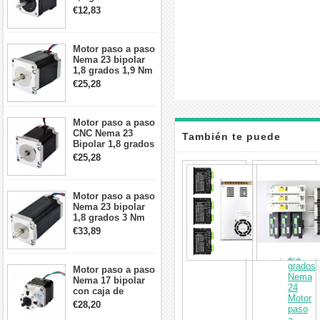
2A 42x48mm 4
€12,83
cables compatible
con impresora
3D/CNC
Motor paso a paso
Nema 23 bipolar
1,8 grados 1,9 Nm
2,8 A 3,2 V
€25,28
57x57x76mm 4
cables
Motor paso a paso
CNC Nema 23
También te puede
Bipolar 1,8 grados
1,9 Nm 3A 3,36 V
€25,28
57x57x76mm 4
interesar
Kit
cables
de
enrutad
Motor paso a paso
CNC
Nema 23 bipolar
de
1,8 grados 3 Nm
3
4,2A 57x57x114mm
€33,89
ejes
motor paso a paso
3,1Nm
CNC de 4 cables
1,8
grados
Motor paso a paso
Nema
Nema 17 bipolar
24
con caja de
Motor
cambios planetaria
€28,20
paso
5:1 longitud 33mm
a