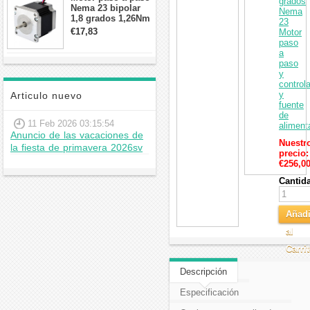
grados
Nema 23 bipolar
Nema
1,8 grados 1,26Nm
23
2,8A 2,5V
€17,83
Motor
57x57x56mm 4
paso
cables
a
paso
y
control
y
Articulo nuevo
fuente
de
11 Feb 2026 03:15:54
aliment
Anuncio de las vacaciones de
Nuestr
la fiesta de primavera 2026sv
precio:
€256,0
Cantid
Añadi
al
Carri
Descripción
Especificación