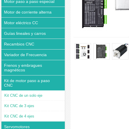
Motor paso a paso especial
Motor de corriente alterna
Motor eléctrico CC
Guías lineales y carros
Recambios CNC
Variador de Frecuencia
Frenos y embragues
magnéticos
Kit de motor paso a paso
CNC
Kit CNC de un solo eje
Kit CNC de 3 ejes
Kit CNC de 4 ejes
Servomotores