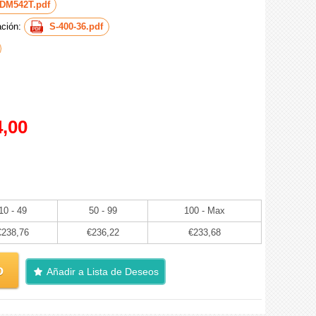
DM542T.pdf
ación:
S-400-36.pdf
,00
10 - 49
50 - 99
100 - Max
€238,76
€236,22
€233,68
o
Añadir a Lista de Deseos