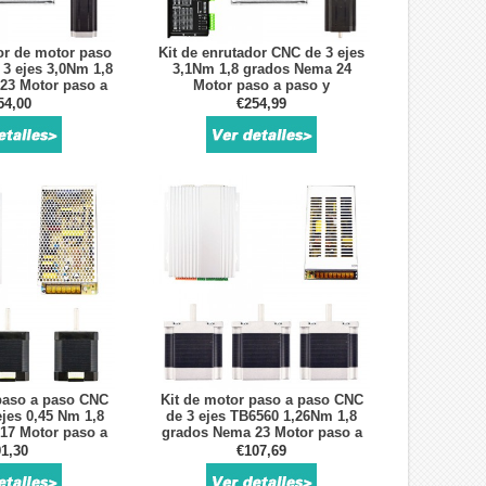
or de motor paso
Kit de enrutador CNC de 3 ejes
3 ejes 3,0Nm 1,8
3,1Nm 1,8 grados Nema 24
23 Motor paso a
Motor paso a paso y
ontrolador
controlador
54,00
€254,99
paso a paso CNC
Kit de motor paso a paso CNC
jes 0,45 Nm 1,8
de 3 ejes TB6560 1,26Nm 1,8
17 Motor paso a
grados Nema 23 Motor paso a
ontrolador
paso y controlador
1,30
€107,69