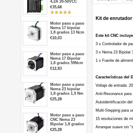
4,2A 20-50VCC
para motor paso a
€35,68
paso Nema 17, 23,
24
Kit de enrutado
Motor paso a paso
Nema 17 bipolar
1,8 grados 13 Ncm
Este kit CNC incluye
1A 3,5 V
€10,03
42x42x20mm 4
3 x Controlador de p
cables
3 x Nema 23 Bipolar
Motor paso a paso
Nema 17 Bipolar
1 x Fuente de alimen
1,8 grados 59Ncm
2A 42x48mm 4
€12,83
cables compatible
con impresora
Características del D
3D/CNC
Motor paso a paso
Voltaje de entrada: 
Nema 23 bipolar
1,8 grados 1,9 Nm
Anti-Resonance para u
2,8 A 3,2 V
€25,28
Autoidentificación de
57x57x76mm 4
cables
Multi-Stepping para u
Motor paso a paso
15 resoluciones de m
CNC Nema 23
Bipolar 1,8 grados
Arranque suave sin "s
1,9 Nm 3A 3,36 V
€25,28
57x57x76mm 4