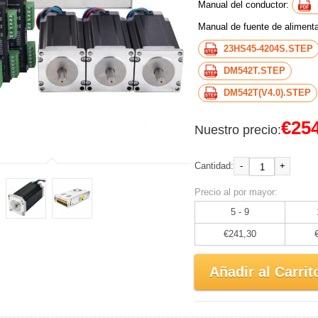
Manual del conductor:
Manual de fuente de aliment
23HS45-4204S.STEP
DM542T.STEP
DM542T(V4.0).STEP
€254
Nuestro precio:
-
+
Cantidad:
Precio al por mayor:
5 - 9
€241,30
Añadir al Carrit