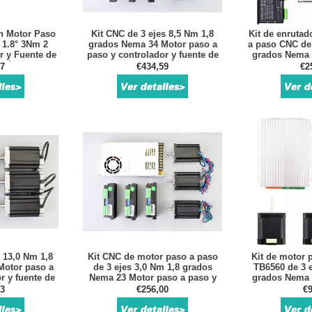
on Motor Paso
Kit CNC de 3 ejes 8,5 Nm 1,8
Kit de enrutad
 1.8° 3Nm 2
grados Nema 34 Motor paso a
a paso CNC de 
r y Fuente de
paso y controlador y fuente de
grados Nema 
ción
alimentación
paso y c
87
€434,59
€2
 13,0 Nm 1,8
Kit CNC de motor paso a paso
Kit de motor 
Motor paso a
de 3 ejes 3,0 Nm 1,8 grados
TB6560 de 3 e
r y fuente de
Nema 23 Motor paso a paso y
grados Nema 
ción
controlador y fuente de
paso y c
43
€256,00
€9
alimentación