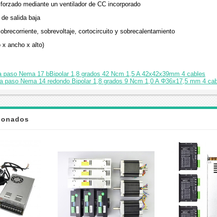
e forzado mediante un ventilador de CC incorporado
de salida baja
obrecorriente, sobrevoltaje, cortocircuito y sobrecalentamiento
 x ancho x alto)
 a paso Nema 17 bBipolar 1,8 grados 42 Ncm 1,5 A 42x42x39mm 4 cables
 a paso Nema 14 redondo Bipolar 1,8 grados 9 Ncm 1,0 A Φ36x17,5 mm 4 ca
cionados