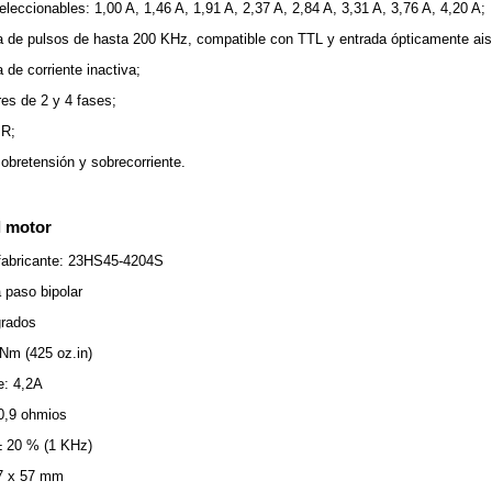
eleccionables: 1,00 A, 1,46 A, 1,91 A, 2,37 A, 2,84 A, 3,31 A, 3,76 A, 4,20 A;
a de pulsos de hasta 200 KHz, compatible con TTL y entrada ópticamente ais
de corriente inactiva;
es de 2 y 4 fases;
IR;
obretensión y sobrecorriente.
l motor
fabricante: 23HS45-4204S
 paso bipolar
grados
 Nm (425 oz.in)
e: 4,2A
 0,9 ohmios
± 20 % (1 KHz)
7 x 57 mm