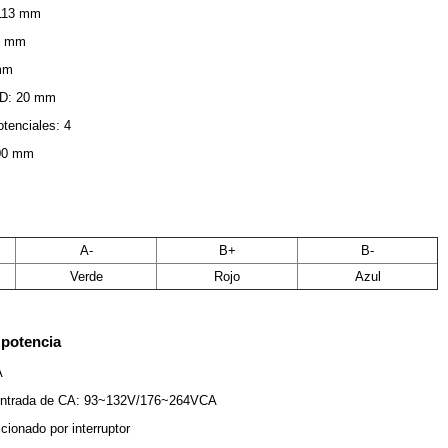
 113 mm
10 mm
 mm
n D: 20 mm
tenciales: 4
400 mm
A-
B+
B-
Verde
Rojo
Azul
 potencia
A
 entrada de CA: 93~132V/176~264VCA
ionado por interruptor