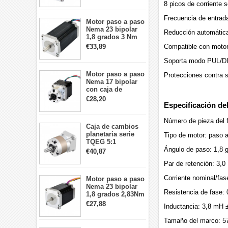
8 picos de corriente s
cables
Frecuencia de entrad
Motor paso a paso
Nema 23 bipolar
Reducción automática 
1,8 grados 3 Nm
4,2A 57x57x114mm
€33,89
Compatible con motor
motor paso a paso
CNC de 4 cables
Soporta modo PUL/D
Motor paso a paso
Protecciones contra s
Nema 17 bipolar
con caja de
cambios planetaria
€28,20
5:1 longitud 33mm
Especificación de
26Ncm 12V para
impresora 3D
Número de pieza del 
Caja de cambios
Robot CNC DIY
planetaria serie
Tipo de motor: paso a
TQEG 5:1
contragolpe 15
Ángulo de paso: 1,8 
€40,87
arcmin para motor
Par de retención: 3,0
paso a paso Nema
17
Corriente nominal/fas
Motor paso a paso
Nema 23 bipolar
Resistencia de fase:
1,8 grados 2,83Nm
4A 2,26 V
€27,88
Inductancia: 3,8 mH 
57x57x84mm 8
cables
Tamaño del marco: 5