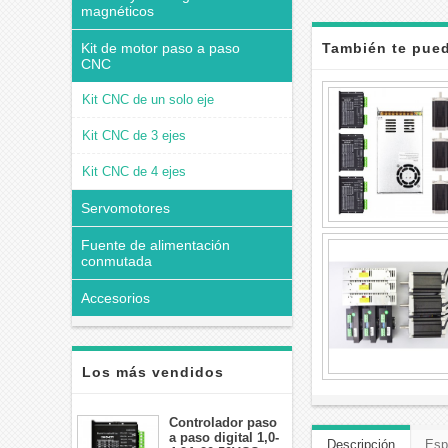
magnéticos
Kit de motor paso a paso
También te pued
CNC
Kit CNC de un solo eje
Kit CNC de 3 ejes
Kit CNC de 4 ejes
Servomotores
Fuente de alimentación
conmutada
Accesorios
Los más vendidos
Controlador paso
a paso digital 1,0-
Descripción
Esp