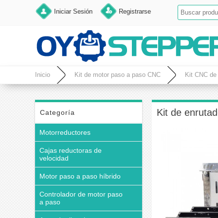
Iniciar Sesión
Registrarse
Inicio
Kit de motor paso a paso CNC
Kit CNC de 
Kit de enruta
Categoría
Motorreductores
Cajas reductoras de
velocidad
Motor paso a paso híbrido
Controlador de motor paso
a paso