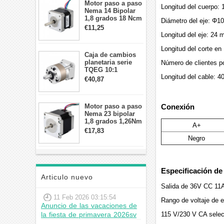
Motor paso a paso
Longitud del cuerpo:
Nema 14 Bipolar
1,8 grados 18 Ncm
Diámetro del eje: Φ
0,8 A 5,74 V 35 x
€11,25
35 x 34 mm 4
Longitud del eje: 24
cables
Longitud del corte e
Caja de cambios
planetaria serie
Número de clientes po
TQEG 10:1
Longitud del cable: 
contragolpe 15
€40,87
arcmin para motor
paso a paso Nema
17
Conexión
Motor paso a paso
Nema 23 bipolar
1,8 grados 1,26Nm
A+
2,8A 2,5V
€17,83
57x57x56mm 4
Negro
cables
Especificación de
Articulo nuevo
Salida de 36V CC 11
11 Feb 2026 03:15:54
Rango de voltaje de
Anuncio de las vacaciones de
la fiesta de primavera 2026sv
115 V/230 V CA selecc