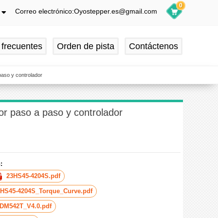
0
Correo electrónico:Oyostepper.es@gmail.com
h
ch
 frecuentes
Orden de pista
Contáctenos
is
ol
aso y controlador
r paso a paso y controlador
:
23HS45-4204S.pdf
3HS45-4204S_Torque_Curve.pdf
DM542T_V4.0.pdf