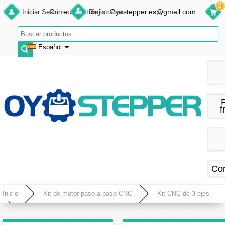
0
Correo electrónico:Oyostepper.es@gmail.com
Iniciar Sesión
Registrarse
Español
English
Deutsch
Français
f
Español
Co
Inicio
Kit de motor paso a paso CNC
Kit CNC de 3 ejes
Kit CNC de 3 ejes 8,5 Nm 1,8 grados Nema 34 Motor paso a paso y controlador