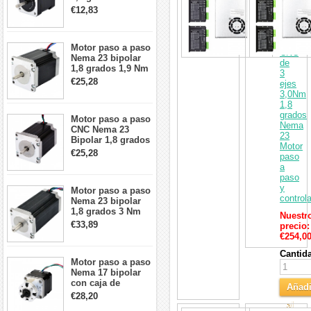
de
2A 42x48mm 4
€12,83
motor
cables compatible
paso
con impresora
a
3D/CNC
paso
Motor paso a paso
CNC
Nema 23 bipolar
de
1,8 grados 1,9 Nm
3
2,8 A 3,2 V
€25,28
ejes
57x57x76mm 4
3,0Nm
cables
1,8
grados
Motor paso a paso
Nema
CNC Nema 23
23
Bipolar 1,8 grados
Motor
1,9 Nm 3A 3,36 V
€25,28
paso
57x57x76mm 4
a
cables
paso
y
Motor paso a paso
control
Nema 23 bipolar
1,8 grados 3 Nm
Nuestr
4,2A 57x57x114mm
€33,89
precio:
motor paso a paso
€254,0
CNC de 4 cables
Cantid
Motor paso a paso
Nema 17 bipolar
con caja de
Añadi
cambios planetaria
€28,20
5:1 longitud 33mm
al