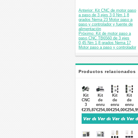
Anterior: Kit CNC de motor paso
a paso de 3 ejes 3,0 Nm 1,8
grados Nema 23 Motor paso a
paso y controlador y fuente de
alimentación
Próximo: Kit de motor paso a
paso CNC TB6560 de 3 ejes
0,45 Nm 1,8 grados Nema 17
Motor paso a paso y controlador
Productos relacionados
Kit
Kit
Kit
Kit
CNC
de
de
de
3
enrutador
enrutador
enruta
Ejes
CNC
de
CNC
€235,87
€254,00
€254,00
€254,9
con
de 3
motor
de 3
Motor
ejes
paso
ejes
Paso
3,0Nm
a
3,1Nm
a
1,8
paso
1,8
Paso
grados
CNC
grado
Nema
Nema
de 3
Nema