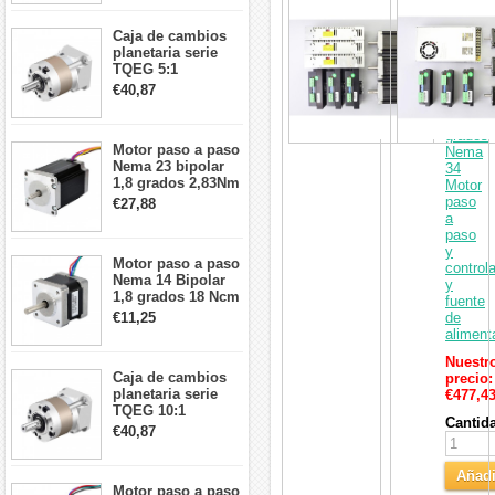
Kit
26Ncm 12V para
Carri
CNC
impresora 3D
Caja de cambios
de
Robot CNC DIY
planetaria serie
3
TQEG 5:1
ejes
contragolpe 15
13,0
€40,87
arcmin para motor
Nm
paso a paso Nema
1,8
17
grados
Motor paso a paso
Nema
Nema 23 bipolar
34
1,8 grados 2,83Nm
Motor
4A 2,26 V
paso
€27,88
57x57x84mm 8
a
cables
paso
y
Motor paso a paso
control
Nema 14 Bipolar
y
1,8 grados 18 Ncm
fuente
0,8 A 5,74 V 35 x
€11,25
de
35 x 34 mm 4
aliment
cables
Nuestr
Caja de cambios
precio:
planetaria serie
€477,4
TQEG 10:1
Cantid
contragolpe 15
€40,87
arcmin para motor
paso a paso Nema
Añadi
17
Motor paso a paso