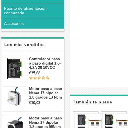
Fuente de alimentación
conmutada
Accesorios
Los más vendidos
Controlador paso
a paso digital 1,0-
4,2A 20-50VCC
para motor paso a
€35,68
paso Nema 17, 23,
24
Motor paso a paso
Nema 17 bipolar
1,8 grados 13 Ncm
1A 3,5 V
También te puede
€10,03
42x42x20mm 4
cables
interesar
Kit
Motor paso a paso
de
Nema 17 Bipolar
enrutad
1,8 grados 59Ncm