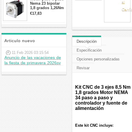
al
Nema 23 bipolar
1,8 grados 1,26Nm
Carri
2,8A 2,5V
€17,83
57x57x56mm 4
cables
Articulo nuevo
Descripción
Especificación
11 Feb 2026 03:15:54
Anuncio de las vacaciones de
Opciones personalizadas
la fiesta de primavera 2026sv
Revisar
Kit CNC de 3 ejes 8,5 Nm
1,8 grados Motor NEMA
34 paso a paso y
controlador y fuente de
alimentación
Este kit CNC incluye: