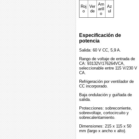
Am
Roj
Ver
Az
arill
o
de
ul
o
Especificación de
potencia
Salida: 60 V CC, 5,9 A.
Rango de voltaje de entrada de
CA: 93132V/176264VCA,
seleccionable entre 115 V/230 V
CA.
Refrigeración por ventilador de
CC incorporado.
Baja ondulación y guiñada de
salida.
Protecciones: sobrecorriente,
sobrevoltaje, cortocircuito y
sobrecalentamiento.
Dimensiones: 215 x 115 x 50
mm (largo x ancho x alto).