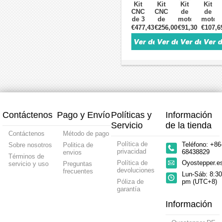
Kit
Kit
Kit
Kit
23
23
ejes
24
CNC
CNC
de
de
1.8°
Motor
3,0Nm
Motor
de 3
de
motor
motor
3Nm
paso
1,8
paso
ejes
motor
paso
paso
€477,43
€256,00
€91,30
€107,6
2
a
grados
a
13,0
paso
a
a
Fases,
paso
Nema
paso
Nm
a
paso
paso
Controlador
y
23
y
1,8
paso
CNC
CNC
y
controlador
Motor
contro
grados
de 3
TB6560
de 3
Fuente
paso
Nema
ejes
de 3
ejes
de
a
34
3,0
ejes
TB656
Alimentación
paso
Motor
Nm
0,45
1,26N
y
paso
1,8
Nm
1,8
controlador
a
grados
1,8
grado
paso
Nema
grados
Nema
y
23
Nema
23
Contáctenos
Pago y Envío
Políticas y
Información
controlador
Motor
17
Motor
y
paso
Motor
paso
Servicio
de la tienda
fuente
a
paso
a
Contáctenos
Método de pago
de
paso
a
paso
Política de
Teléfono: +86
Sobre nosotros
Politica de
alimentación
y
paso
y
privacidad
68438829
envios
controlador
y
contro
Términos de
y
controlador
Política de
Oyostepper.
servicio y uso
Preguntas
fuente
devoluciones
frecuentes
Lun-Sáb: 8:30
de
Póliza de
pm (UTC+8)
alimentación
garantía
Información