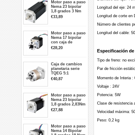
Motor paso a paso
Nema 23 bipolar
Longitud del eje: 24
1,8 grados 3 Nm
4,2A 57x57x114mm
Longitud de corte en
€33,89
motor paso a paso
Número de clientes po
CNC de 4 cables
Longitud del cable: 
Motor paso a paso
Nema 17 bipolar
con caja de
cambios planetaria
€28,20
Especificación de
5:1 longitud 33mm
26Ncm 12V para
Tipo de freno: no exc
impresora 3D
Caja de cambios
Robot CNC DIY
Par de fricción estáti
planetaria serie
TQEG 5:1
contragolpe 15
Momento de Interia :
€40,87
arcmin para motor
Voltaje : 24V
paso a paso Nema
17
Potencia: 5W
Motor paso a paso
Nema 23 bipolar
Clase de resistencia a
1,8 grados 2,83Nm
4A 2,26 V
€27,88
Velocidad máxima: 5
57x57x84mm 8
cables
Peso: 0,2 kg
Motor paso a paso
Nema 14 Bipolar