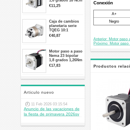
1,8 grados 18 Ncm
Conexión
0,8 A 5,74 V 35 x
€11,25
35 x 34 mm 4
cables
A+
Negro
Caja de cambios
planetaria serie
TQEG 10:1
contragolpe 15
€40,87
arcmin para motor
Anterior: Motor paso 
paso a paso Nema
Próximo: Motor paso 
17
Motor paso a paso
Nema 23 bipolar
1,8 grados 1,26Nm
2,8A 2,5V
€17,83
Productos rela
57x57x56mm 4
cables
Articulo nuevo
11 Feb 2026 03:15:54
Anuncio de las vacaciones de
la fiesta de primavera 2026sv