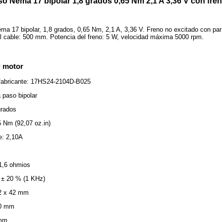
o Nema 17 bipolar 1,8 grados 0,65 Nm 2,1 A 3,36 V con fre
ma 17 bipolar, 1,8 grados, 0,65 Nm, 2,1 A, 3,36 V. Freno no excitado con pa
l cable: 500 mm. Potencia del freno: 5 W, velocidad máxima 5000 rpm.
l motor
 fabricante: 17HS24-2104D-B025
 paso bipolar
grados
5 Nm (92,07 oz.in)
e: 2,10A
 1,6 ohmios
 ± 20 % (1 KHz)
2 x 42 mm
60 mm
5mm