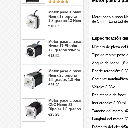
Motor paso a pas
24
Motor paso a paso
Nema 17 bipolar
Motor paso a paso Ne
1,8 grados 13 Ncm
de 5 mm. Longitud de
1A 3,5 V
€10,03
42x42x20mm 4
cables
Especificación de
Motor paso a paso
Nema 17 Bipolar
Número de pieza del
1,8 grados 59Ncm
2A 42x48mm 4
Tipo de motor: paso a
€12,83
cables compatible
con impresora
Ángulo de paso: 1,8 
3D/CNC
Motor paso a paso
Par de retención: 0,6
Nema 23 bipolar
Corriente nominal/fas
1,8 grados 1,9 Nm
2,8 A 3,2 V
€25,28
Voltaje: 3,36V
57x57x76mm 4
cables
Resistencia de fase:
Motor paso a paso
Inductancia: 3,00 mH
CNC Nema 23
Bipolar 1,8 grados
Tamaño del marco: 4
1,9 Nm 3A 3,36 V
€25,28
57x57x76mm 4
Longitud del motor: 
cables
Diámetro del eje: Φ