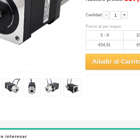
-
+
Cantidad:
Precio al por mayor:
5 - 9
10
€54,91
€
Añadir al Carrit
e interesar