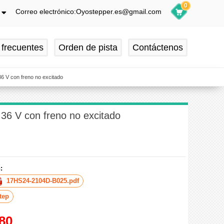
0
Correo electrónico:Oyostepper.es@gmail.com
h
ch
 frecuentes
Orden de pista
Contáctenos
is
ol
6 V con freno no excitado
36 V con freno no excitado
:
17HS24-2104D-B025.pdf
tep
80