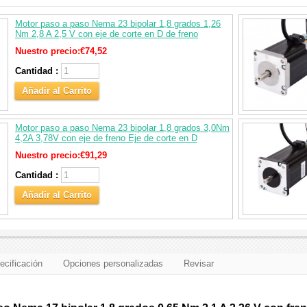
Motor paso a paso Nema 23 bipolar 1,8 grados 1,26
Nm 2,8 A 2,5 V con eje de corte en D de freno
Nuestro precio:
€74,52
Cantidad :
Añadir al Carrito
Motor paso a paso Nema 23 bipolar 1,8 grados 3,0Nm
4,2A 3,78V con eje de freno Eje de corte en D
Nuestro precio:
€91,29
Cantidad :
Añadir al Carrito
ecificación
Opciones personalizadas
Revisar