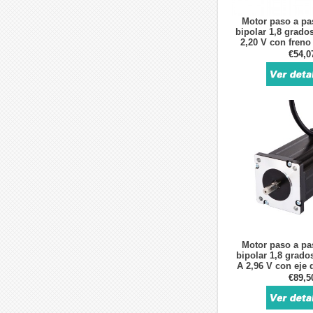
Motor paso a p
bipolar 1,8 grado
2,20 V con freno
€54,0
Motor paso a p
bipolar 1,8 grado
A 2,96 V con eje 
de fre
€89,5