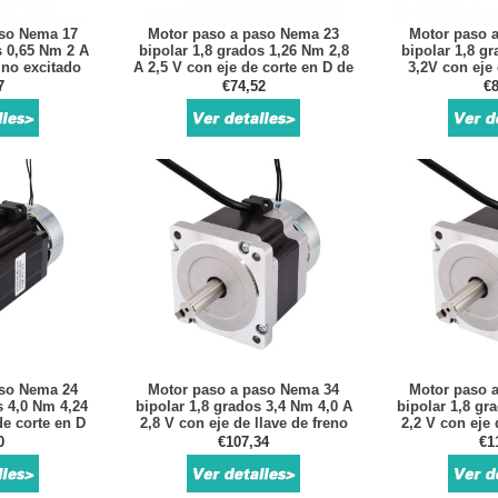
aso Nema 17
Motor paso a paso Nema 23
Motor paso 
s 0,65 Nm 2 A
bipolar 1,8 grados 1,26 Nm 2,8
bipolar 1,8 g
 no excitado
A 2,5 V con eje de corte en D de
3,2V con eje 
freno
cort
7
€74,52
€8
aso Nema 24
Motor paso a paso Nema 34
Motor paso 
s 4,0 Nm 4,24
bipolar 1,8 grados 3,4 Nm 4,0 A
bipolar 1,8 gr
de corte en D
2,8 V con eje de llave de freno
2,2 V con eje 
no
0
€107,34
€1