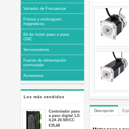
Variador de Frecuencia
Frenos y embragues
magnéticos
Kit de motor paso a paso
CNC
Servomotores
Fuente de alimentación
conmutada
Accesorios
Los más vendidos
Descripción
Esp
Controlador paso
a paso digital 1,0-
4,2A 20-50VCC
para motor paso a
€35,68
paso Nema 17, 23,