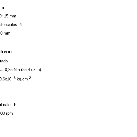
 mm
 D: 15 mm
tenciales: 4
500 mm
 freno
itado
ca: 0,25 Nm (35,4 oz.in)
-6
2
 0,6x10
kg.cm
l calor: F
000 rpm