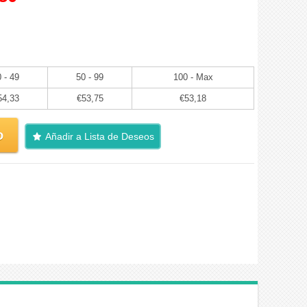
 - 49
50 - 99
100 - Max
54,33
€53,75
€53,18
o
Añadir a Lista de Deseos