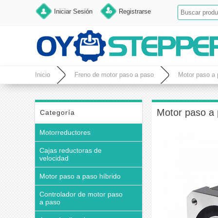
Iniciar Sesión
Registrarse
Inicio
Freno de motor paso a paso
Motor paso a 
Motor paso a 
Categoría
Motorreductores
Cajas reductoras de
velocidad
Motor paso a paso híbrido
Controlador de motor paso
a paso