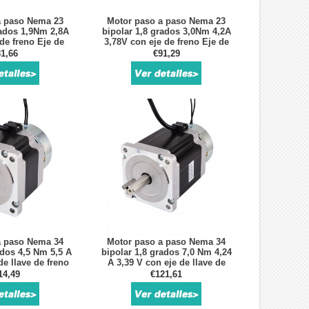
a paso Nema 23
Motor paso a paso Nema 23
rados 1,9Nm 2,8A
bipolar 1,8 grados 3,0Nm 4,2A
de freno Eje de
3,78V con eje de freno Eje de
e en D
corte en D
1,66
€91,29
a paso Nema 34
Motor paso a paso Nema 34
ados 4,5 Nm 5,5 A
bipolar 1,8 grados 7,0 Nm 4,24
de llave de freno
A 3,39 V con eje de llave de
freno
14,49
€121,61