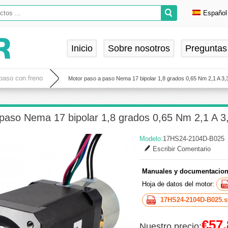
Español
Englis
Deuts
Inicio
Sobre nosotros
Preguntas
França
Españ
paso con freno
Motor paso a paso Nema 17 bipolar 1,8 grados 0,65 Nm 2,1 A 3,3
paso Nema 17 bipolar 1,8 grados 0,65 Nm 2,1 A 3,
Modelo:
17HS24-2104D-B025
Escribir Comentario
Manuales y documentacion
Hoja de datos del motor:
17HS24-2104D-B025.s
€57,
Nuestro precio: