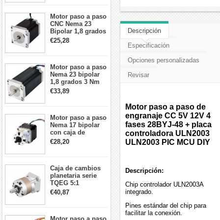
cables
Motor paso a paso
CNC Nema 23
Descripción
Bipolar 1,8 grados
1,9 Nm 3A 3,36 V
€25,28
Especificación
57x57x76mm 4
cables
Opciones personalizadas
Motor paso a paso
Nema 23 bipolar
Revisar
1,8 grados 3 Nm
4,2A 57x57x114mm
€33,89
motor paso a paso
CNC de 4 cables
Motor paso a paso de
engranaje CC 5V 12V 4
Motor paso a paso
fases 28BYJ-48 + placa
Nema 17 bipolar
con caja de
controladora ULN2003
cambios planetaria
€28,20
ULN2003 PIC MCU DIY
5:1 longitud 33mm
26Ncm 12V para
impresora 3D
Caja de cambios
Robot CNC DIY
Descripción:
planetaria serie
TQEG 5:1
Chip controlador ULN2003A
contragolpe 15
integrado.
€40,87
arcmin para motor
paso a paso Nema
Pines estándar del chip para
17
facilitar la conexión.
Motor paso a paso