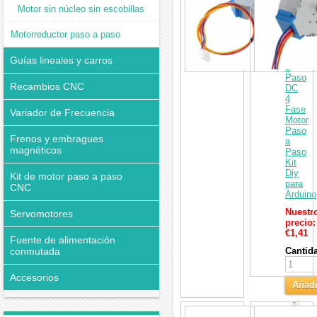
12V
Motor sin núcleo sin escobillas
Reducc
Paso
Motorreductor paso a paso
Engran
Motor
Paso
Guías lineales y carros
a
Paso
Recambios CNC
DC
4
Fase
Variador de Frecuencia
Motor
Paso
Frenos y embragues
a
magnéticos
Paso
Kit
Diy
Kit de motor paso a paso
para
CNC
Arduino
Nuestr
Servomotores
precio:
€1,41
Fuente de alimentación
conmutada
Cantid
Accesorios
Añadi
al
Pack