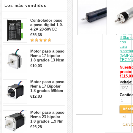
Carri
de
Los más vendidos
2
Motorre
DC
sin
Controlador paso
escobil
a paso digital 1,0-
12V/24
4,2A 20-50VCC
Φ20m
para motor paso a
€35,68
3.0kg·
paso Nema 17, 23,
con
24
caja
planetar
Motor paso a paso
(GMP20
Nema 17 bipolar
TEC204
1,8 grados 13 Ncm
1A 3,5 V
€10,03
Nuestr
42x42x20mm 4
precio:
cables
€115,00
Motor paso a paso
Voltaje:
Nema 17 Bipolar
1,8 grados 59Ncm
Cantid
2A 42x48mm 4
€12,83
cables compatible
con impresora
3D/CNC
Añadi
Motor paso a paso
al
Nema 23 bipolar
1,8 grados 1,9 Nm
Carri
2,8 A 3,2 V
€25,28
57x57x76mm 4