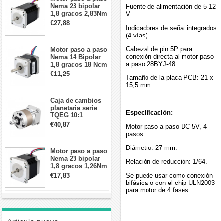
Nema 23 bipolar
Fuente de alimentación de 5-12
1,8 grados 2,83Nm
V.
4A 2,26 V
€27,88
Indicadores de señal integrados
57x57x84mm 8
(4 vías).
cables
Cabezal de pin 5P para
Motor paso a paso
conexión directa al motor paso
Nema 14 Bipolar
a paso 28BYJ-48.
1,8 grados 18 Ncm
0,8 A 5,74 V 35 x
€11,25
Tamaño de la placa PCB: 21 x
35 x 34 mm 4
15,5 mm.
cables
Caja de cambios
planetaria serie
Especificación:
TQEG 10:1
contragolpe 15
€40,87
Motor paso a paso DC 5V, 4
arcmin para motor
pasos.
paso a paso Nema
17
Diámetro: 27 mm.
Motor paso a paso
Nema 23 bipolar
Relación de reducción: 1/64.
1,8 grados 1,26Nm
2,8A 2,5V
€17,83
Se puede usar como conexión
57x57x56mm 4
bifásica o con el chip ULN2003
cables
para motor de 4 fases.