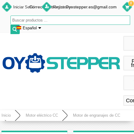
0
Correo electrónico:Oyostepper.es@gmail.com
Iniciar Sesión
Registrarse
Español
English
Deutsch
Français
f
Español
Co
Inicio
Motor eléctrico CC
Motor de engranajes de CC
Motor paso a paso de engranaje CC 5V 12V 4 fases 28BYJ-48 + placa